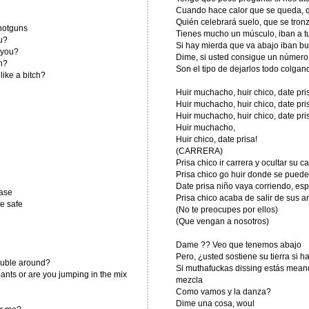
Cuando hace calor que se queda, q
Quién celebrará suelo, que se tro
hotguns
Tienes mucho un músculo, iban a t
u?
Si hay mierda que va abajo iban bul
 you?
Dime, si usted consigue un número
h?
Son el tipo de dejarlos todo colgan
like a bitch?
Huir muchacho, huir chico, date pri
Huir muchacho, huir chico, date pri
Huir muchacho, huir chico, date pri
Huir muchacho,
Huir chico, date prisa!
(CARRERA)
Prisa chico ir carrera y ocultar su ca
Prisa chico go huir donde se puede
Date prisa niño vaya corriendo, es
hase
Prisa chico acaba de salir de sus a
be safe
(No te preocupes por ellos)
(Que vengan a nosotros)
Dame ?? Veo que tenemos abajo
Pero, ¿usted sostiene su tierra si 
rouble around?
Si muthafuckas dissing estás meand
pants or are you jumping in the mix
mezcla
Como vamos y la danza?
Dime una cosa, woul