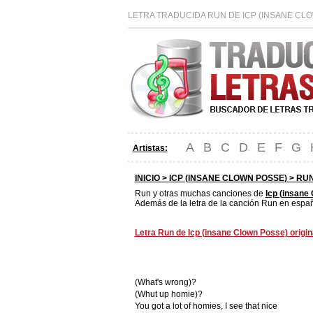
LETRA TRADUCIDA RUN DE ICP (INSANE CL
A
B
C
D
E
F
G
Artistas:
INICIO >
ICP (INSANE CLOWN POSSE)
> RUN
Run y otras muchas canciones de
Icp (insane
Además de la letra de la canción Run en españo
Letra Run de Icp (insane Clown Posse) origin
(What's wrong)?
(Whut up homie)?
You got a lot of homies, I see that nice