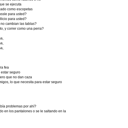
ue se ejecuta
nzado como escopetas
ussle para usted?
licio para usted?
 no cambian las tablas?
do, y correr como una perra?
sa,
sa,
sa,
ra fea
 estar seguro
pero que no dan caza
migos, lo que necesita para estar seguro
había problemas por ahí?
o en los pantalones o se le saltando en la