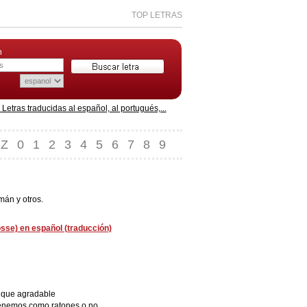
TOP LETRAS
n
etras traducidas al español, al portugués,...
Z
0
1
2
3
4
5
6
7
8
9
mán y otros.
sse) en español (traducción)
 que agradable
tenemos como ratones o no