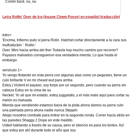
Comin back. ou, ou
Letra Rollin' Over de Icp (insane Clown Posse) en español (traducción)
Intro>
'Encima, Infierno puto sí perra Rolin. Hatchet cortar directamente a la cara sus
muthafuckin '. Rollin '
Over. Miro hacia arriba del ther Todavía hay mucho camino por recorrer?
Payasos malvados consiguieron esa verdadera mierda. Lo que hasta el
embargo.
versículo 1>
Yo vengo flotando en esta perra con algunas alas como un pegesies, tiene un
culo brillante V en mi cheast wut para arriba
Estoy j Violent el payaso, soy torpe por un segundo, pero cuando su perra sin
cabeza Estoy en la cima de su
Necket. Yo sé que mi estado, estoy juggalatis, y el más malo aquí para cortar su
melón es malvada
Mierda que vendiendo estamos fuera de la pista ahora damos su perra culo
una palmada perra ahora nadie nunca Steppin
Abajo nosotros combate para entrar en la segunda ronda. Correr hacia atrás en
las paredes Shaggy 2 Dope en este maldito.
Usted hablando a través de su causa, pero el silencio es para los tontos. Así
que estoy por ahí durante todo el año que soy