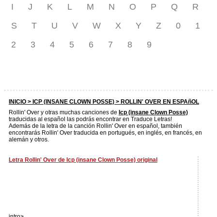
I
J
K
L
M
N
O
P
Q
R
S
T
U
V
W
X
Y
Z
0
1
2
3
4
5
6
7
8
9
INICIO >
ICP (INSANE CLOWN POSSE)
> ROLLIN' OVER EN ESPAñOL
Rollin' Over y otras muchas canciones de
Icp (insane Clown Posse)
traducidas al español las podrás encontrar en Traduce Letras!
Además de la letra de la canción Rollin' Over en español, también
encontrarás Rollin' Over traducida en portugués, en inglés, en francés, en
alemán y otros.
Letra Rollin' Over de Icp (insane Clown Posse) original
intro>