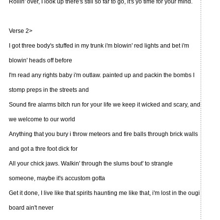
Rollin' over, I look up there's still so far to go, it's yo time for your mind.
Verse 2>
I got three body's stuffed in my trunk i'm blowin' red lights and bet i'm
blowin' heads off before
I'm read any rights baby i'm outlaw. painted up and packin the bombs I
stomp preps in the streets and
Sound fire alarms bitch run for your life we keep it wicked and scary, and
we welcome to our world
Anything that you bury i throw meteors and fire balls through brick walls
and got a thre foot dick for
All your chick jaws. Walkin' through the slums bout' to strangle
someone, maybe it's accustom gotta
Get it done, I live like that spirits haunting me like that, i'm lost in the ougi
board ain't never