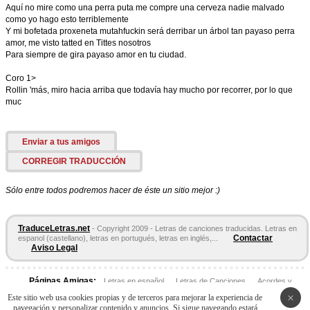
Aquí no mire como una perra puta me compre una cerveza nadie malvado
como yo hago esto terriblemente
Y mi bofetada proxeneta mutahfuckin será derribar un árbol tan payaso perra
amor, me visto tatted en Tittes nosotros
Para siempre de gira payaso amor en tu ciudad.
Coro 1>
Rollin 'más, miro hacia arriba que todavía hay mucho por recorrer, por lo que
muc
Enviar a tus amigos
CORREGIR TRADUCCIÓN
Sólo entre todos podremos hacer de éste un sitio mejor :)
TraduceLetras.net
- Copyright 2009 - Letras de canciones traducidas. Letras en
Contactar
espanol (castellano), letras en portugués, letras en inglés,...
Aviso Legal
Páginas Amigas:
Letras en español
Letras de Canciones
Acordes y
Tablaturas
×
Este sitio web usa cookies propias y de terceros para mejorar la experiencia de
navegación y personalizar contenido y anuncios. Si sigue navegando estará