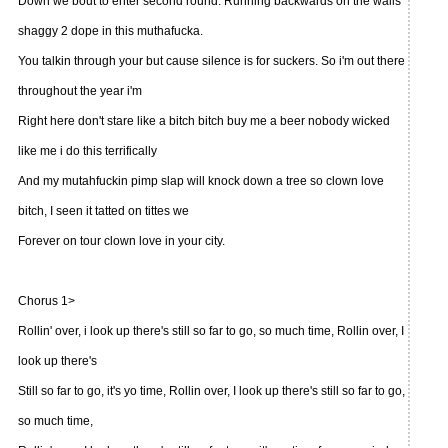
Down we bout to enter second round. Running backwards on the walls
shaggy 2 dope in this muthafucka.
You talkin through your but cause silence is for suckers. So i'm out there
throughout the year i'm
Right here don't stare like a bitch bitch buy me a beer nobody wicked
like me i do this terrifically
And my mutahfuckin pimp slap will knock down a tree so clown love
bitch, I seen it tatted on tittes we
Forever on tour clown love in your city.
Chorus 1>
Rollin' over, i look up there's still so far to go, so much time, Rollin over, I
look up there's
Still so far to go, it's yo time, Rollin over, I look up there's still so far to go,
so much time,