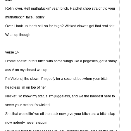
Rolin' over, Hell muthafuckin' yeah bitch. Hatchet chop straight to your
muthafuckin' face. Rollin'
Over. I look up ther's still so far to go? Wicked clowns got that real shit.
What up though.
verse 1>
I come floatin' in this bitch with some wings like a pegesies, got a shiny
ass V on my cheast wut up
I'm Violent j the clown, I'm goofy for a second, but when your bitch
headless i'm on top of her
Necket. Yo know my status, I'm juggalatis, and we the baddest here to
sever your melon it's wicked
Shit that we sellin' we off the track now give your bitch ass a bitch slap
now nobody never steppin