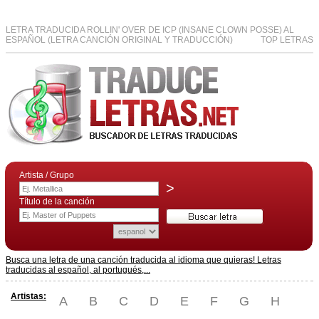
LETRA TRADUCIDA ROLLIN' OVER DE ICP (INSANE CLOWN POSSE) AL
ESPAÑOL (LETRA CANCIÓN ORIGINAL Y TRADUCCIÓN)
TOP LETRAS
Artista / Grupo
>
Título de la canción
Busca una letra de una canción traducida al idioma que quieras! Letras
traducidas al español, al portugués,...
Artistas:
A
B
C
D
E
F
G
H