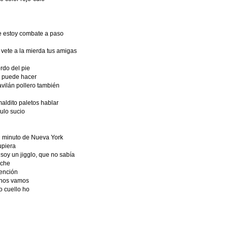
ue estoy combate a paso
 vete a la mierda tus amigas
rdo del pie
e puede hacer
vilán pollero también
aldito paletos hablar
ulo sucio
n minuto de Nueva York
upiera
 soy un jigglo, que no sabía
rche
tención
a nos vamos
o cuello ho