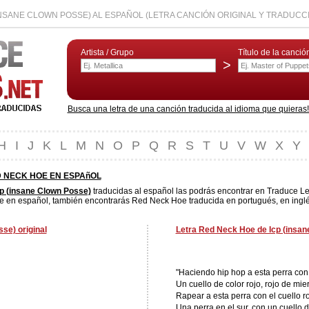
INSANE CLOWN POSSE) AL ESPAÑOL (LETRA CANCIÓN ORIGINAL Y TRADUCC
Artista / Grupo
Título de la canció
>
Busca una letra de una canción traducida al idioma que quieras! L
H
I
J
K
L
M
N
O
P
Q
R
S
T
U
V
W
X
Y
 NECK HOE EN ESPAñOL
cp (insane Clown Posse)
traducidas al español las podrás encontrar en Traduce Le
 en español, también encontrarás Red Neck Hoe traducida en portugués, en inglés
se) original
Letra Red Neck Hoe de Icp (insan
"Haciendo hip hop a esta perra con 
Un cuello de color rojo, rojo de mie
Rapear a esta perra con el cuello r
Una perra en el sur, con un cuello de