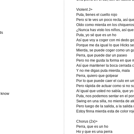
Violent J>
Puta, tienes el cuello rojo
Pero si te ves un poco recta, así q
Oído como mierda en los chiqueros
¿Nunca has visto los niños, así que
ds
Puta, yo sé que es un ho
Así que voy a coger con mi dedo go
Porque me da igual lo que Hicks s
Mierda, se puede coger como un ga
Perra, que puede dar un paseo
Pero no me gusta la forma en que m
Así que mantener la boca cerrada c
Y no me digas puta mierda, mala
Perra, quiero que golpear
Por lo que puede caer el culo en u
Pero rápida de actuar como si no s
Al igual que usted no sabía, que yo
t know
Puta, nos podemos sentar en el po
Swing en una silla, no mierda de a
Pero luego de la salida, a la salid
Estoy finna mierda esta de color roj
Chorus (2x)>
Perra, que es un ho
Ho y que es una perra