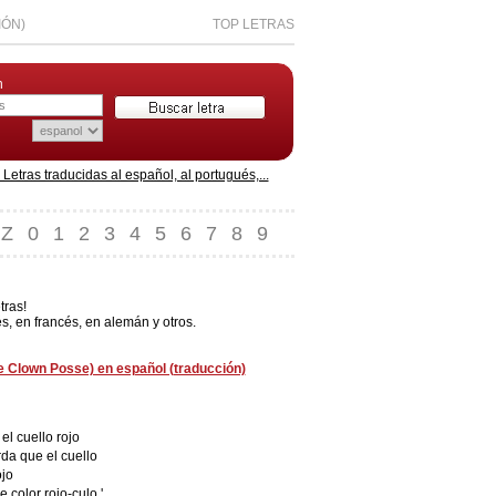
IÓN)
TOP LETRAS
n
etras traducidas al español, al portugués,...
Z
0
1
2
3
4
5
6
7
8
9
tras!
, en francés, en alemán y otros.
e Clown Posse) en español (traducción)
el cuello rojo
rda que el cuello
ojo
 color rojo-culo '