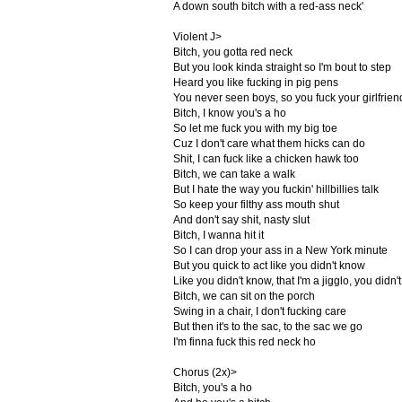
A down south bitch with a red-ass neck'
Violent J>
Bitch, you gotta red neck
But you look kinda straight so I'm bout to step
Heard you like fucking in pig pens
You never seen boys, so you fuck your girlfrien
Bitch, I know you's a ho
So let me fuck you with my big toe
Cuz I don't care what them hicks can do
Shit, I can fuck like a chicken hawk too
Bitch, we can take a walk
But I hate the way you fuckin' hillbillies talk
So keep your filthy ass mouth shut
And don't say shit, nasty slut
Bitch, I wanna hit it
So I can drop your ass in a New York minute
But you quick to act like you didn't know
Like you didn't know, that I'm a jigglo, you didn'
Bitch, we can sit on the porch
Swing in a chair, I don't fucking care
But then it's to the sac, to the sac we go
I'm finna fuck this red neck ho
Chorus (2x)>
Bitch, you's a ho