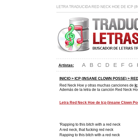
LETRA TRADUCIDA RED NECK HOE DE ICP (
A
B
C
D
E
F
G
Artistas:
INICIO >
ICP (INSANE CLOWN POSSE)
> RED
Red Neck Hoe y otras muchas canciones de
I
Además de la letra de la canción Red Neck Hoe
Letra Red Neck Hoe de Icp (insane Clown Pos
'Rapping to this bitch with a red neck
A red neck, that fucking red neck
Rapping to this bitch with a red neck