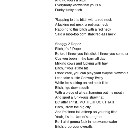
And ho you's a bitch
Everybody knows that you's a...
Funky funky bitch
'Rapping to this bitch with a red neck
A fucking red neck, a red-ass neck
Rapping to this bitch with a red neck
Said a mop-top corn stalk red-ass neck'
Shaggy 2 Dope>
Bitch, it's 2 Dope
Before I threw you this dick, I throw you some 
Cuz you been in the barn all day
Milking cows and fucking with hay
Bitch, if you let me hit
I don't care, you can play your Wayne Newton s
I can take a little Conway Twitty
While I'm sucking on red neck tittie
Bitch, I go down south
With a piece of wheat hanging out my mouth
And sport a funky-ass straw hat
But after I hit it...MOTHERFUCK THAT!
Bitch, I from the big city
And I'm finna fall asleep on your big tittie
Yeah, it's the farmer's daughter
But I ain't gonna fuck in no swamp water
Bitch, drop your overalls