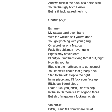
And we fuck in the back of a horse stall
You're the ugly bitch I know
But I still fuck ya, red neck ho
Chorus (2x)>
Esham>
My ratsaw can't even hang
With the wicked shit you've done
You go lynching with your gang
On a brother or a Mexican
Fuck, this shit may never quite
Bigots may never learn
I'll cut your motherfucking throat out, bigot
Now it's your turn
Bigots in the north seem to get respect
You know I'd choke that greasy neck
Step to the left, step to the right
In my piece, and I'll fuck your face up
Bitch, cuz I don't sleep
I said 'Fuck you, bitch, I don't sleep'
In the south there's a lot of good faces
But shit, I'm gat on a fucking racists
Violent J>
Bitch, I can't tell from where I'm at