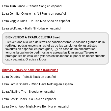
Letra
Turbulance
-
Canada Song en español
Letra
Jennifer Onesto
-
Isn't It Funny en español
Letra
Veggie Tales
-
Do The Moo Shoo en español
Letra
Wolfgang
-
Halik Ni Hudas en español
BIENVENIDO A TRADUCELETRAS.net !
Bienvenidos a la web de letras de canciones traducidas más grande de la
red! Aqui podrás encontrar las letras de las canciones de tus artistas
favoritos en español, en portugués,..., y en caso de no encontrarlas,
tendrás la opción de pedirnoslas o agregarlas tú mismo/a! Tú eres el
protagonista de esta web y tienes en tus manos el poder de hacer crecerla
cada vez más. Gracias a todos!
Últimas Letras de canciones traducidas
Letra
Deadsy
-
Paint It Black en español
Letra
Jordin Sparks
-
I Who Have Nothing en español
Letra
Alkaline Trio
-
Bleeder en español
Letra
Lost In Tears
-
So Cold en español
Letra
Switchfoot
-
Might Have Ben Hur en español