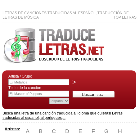
LETRAS DE CANCIONES TRADUCIDAS AL ESPAÑOL, TRADUCCIÓN DE
LETRAS DE MÚSICA
TOP LETRAS
Artista / Grupo
>
Título de la canción
Busca una letra de una canción traducida al idioma que quieras! Letras
traducidas al español, al portugués,...
Artistas:
A
B
C
D
E
F
G
H