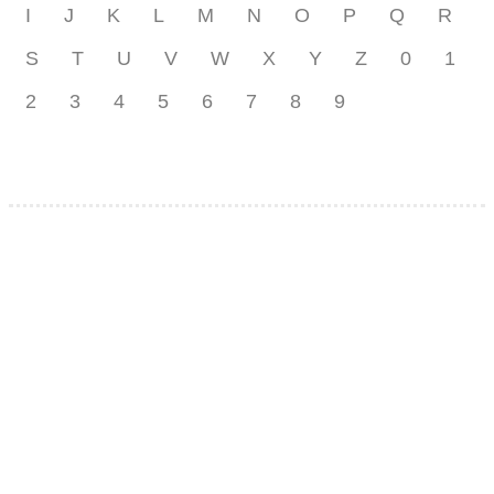
I
J
K
L
M
N
O
P
Q
R
S
T
U
V
W
X
Y
Z
0
1
2
3
4
5
6
7
8
9