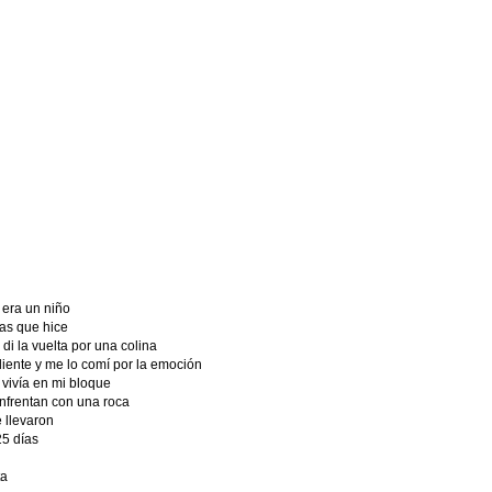
 era un niño
sas que hice
di la vuelta por una colina
liente y me lo comí por la emoción
 vivía en mi bloque
enfrentan con una roca
 llevaron
25 días
ta