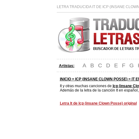
LETRA TRADUCIDA IT DE ICP (INSANE CLOW
A
B
C
D
E
F
G
Artistas:
INICIO >
ICP (INSANE CLOWN POSSE)
> IT 
It y otras muchas canciones de
Icp (insane Cl
Además de la letra de la canción It en español,
Letra It de Icp (insane Clown Posse) original