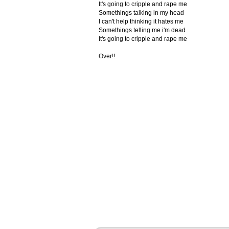
It's going to cripple and rape me
Somethings talking in my head
I can't help thinking it hates me
Somethings telling me i'm dead
It's going to cripple and rape me
Over!!