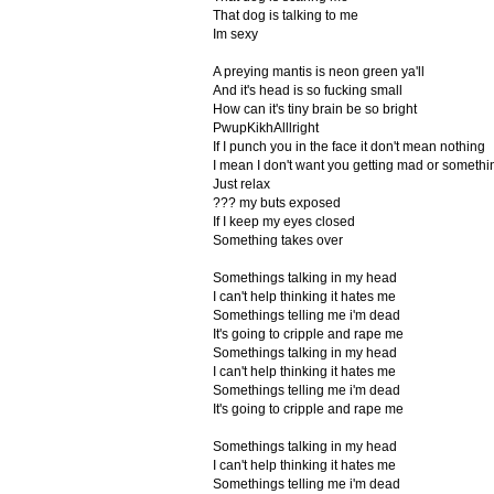
That dog is talking to me
Im sexy
A preying mantis is neon green ya'll
And it's head is so fucking small
How can it's tiny brain be so bright
PwupKikhAlllright
If I punch you in the face it don't mean nothing
I mean I don't want you getting mad or somethi
Just relax
??? my buts exposed
If I keep my eyes closed
Something takes over
Somethings talking in my head
I can't help thinking it hates me
Somethings telling me i'm dead
It's going to cripple and rape me
Somethings talking in my head
I can't help thinking it hates me
Somethings telling me i'm dead
It's going to cripple and rape me
Somethings talking in my head
I can't help thinking it hates me
Somethings telling me i'm dead