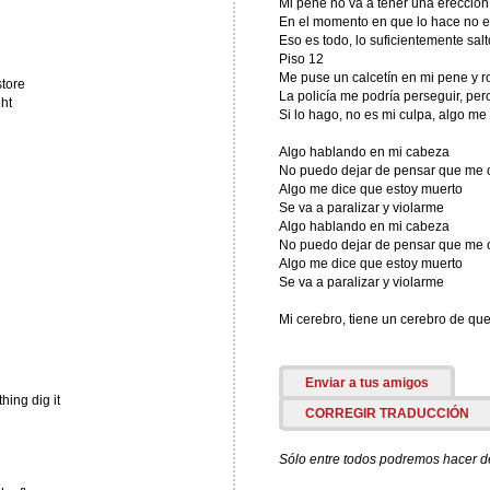
Mi pene no va a tener una erección
En el momento en que lo hace no 
Eso es todo, lo suficientemente salt
Piso 12
Me puse un calcetín en mi pene y r
store
La policía me podría perseguir, pe
ht
Si lo hago, no es mi culpa, algo me
Algo hablando en mi cabeza
No puedo dejar de pensar que me 
Algo me dice que estoy muerto
Se va a paralizar y violarme
Algo hablando en mi cabeza
No puedo dejar de pensar que me 
Algo me dice que estoy muerto
Se va a paralizar y violarme
Mi cerebro, tiene un cerebro de que
Enviar a tus amigos
hing dig it
CORREGIR TRADUCCIÓN
Sólo entre todos podremos hacer de 