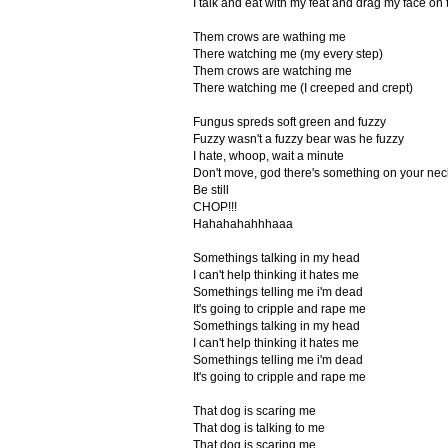
I talk and eat with my feat and drag my face on t
Them crows are wathing me
There watching me (my every step)
Them crows are watching me
There watching me (I creeped and crept)
Fungus spreds soft green and fuzzy
Fuzzy wasn't a fuzzy bear was he fuzzy
I hate, whoop, wait a minute
Don't move, god there's something on your nec
Be still
CHOP!!!
Hahahahahhhaaa
Somethings talking in my head
I can't help thinking it hates me
Somethings telling me i'm dead
It's going to cripple and rape me
Somethings talking in my head
I can't help thinking it hates me
Somethings telling me i'm dead
It's going to cripple and rape me
That dog is scaring me
That dog is talking to me
That dog is scaring me