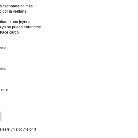
es cachonda no más
o por la ventana
obaron una joyería
ro yo no pueda enredarse
 hace cargo
odia
odia
 es o
éste un sitio mejor :)