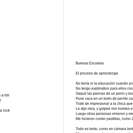
Buenas Escuelas
El proceso de aprendizaje
No tenía ni la educación cuando yo
No tengo explination para ellos co
Saqué las piernas de un perro y les 
a hill
Puse caca en un bollo de perrito ca
l
Traté de impresionar a la chica que
Le dije mira, y golpeé mis homies 
a rock
Luego otras personas vinieron y me
Me hicieron comer pastillas, como 
Todo es lento, como en cámara len