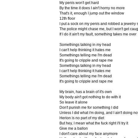
My penis won't get hard
By the time it does I ain't horny no more
That's it, enough I jump out the window
12th floor
I put a sock on my penis and robbed a jewelry 
The police might chase me, but I won't get caug
If I do it ain't my fault, something takes me over
Somethings talking in my head
I can't help thinking it hates me
Somethings telling me I'm dead
It's going to cripple and rape me
Somethings talking in my head
I can't help thinking it hates me
Somethings telling me I'm dead
It's going to cripple and rape me
My brain, has a brain of it's own
My body ain't got nothing to do with it
So leave it alone
Don't punish me for something I did
Unless I did what i'm doing, and I ain't doing not
Herion is no part of my diet
But hey, I mean what the fuck right i'll try it
Give me a ballon
I don't care about my face anymore