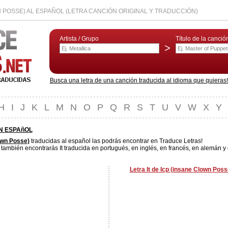
N POSSE) AL ESPAÑOL (LETRA CANCIÓN ORIGINAL Y TRADUCCIÓN)
Artista / Grupo
Título de la canció
>
Busca una letra de una canción traducida al idioma que quieras! L
H
I
J
K
L
M
N
O
P
Q
R
S
T
U
V
W
X
Y
EN ESPAñOL
own Posse)
traducidas al español las podrás encontrar en Traduce Letras!
 también encontrarás It traducida en portugués, en inglés, en francés, en alemán y 
Letra It de Icp (insane Clown Poss