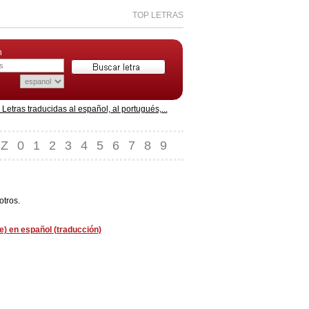
TOP LETRAS
n
etras traducidas al español, al portugués,...
Z
0
1
2
3
4
5
6
7
8
9
otros.
e) en español (traducción)