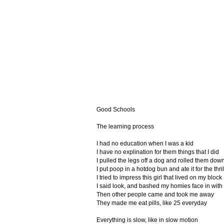
Good Schools
The learning process
I had no education when I was a kid
I have no explination for them things that I did
I pulled the legs off a dog and rolled them down 
I put poop in a hotdog bun and ate it for the thril
I tried to impress this girl that lived on my block
I said look, and bashed my homies face in with 
Then other people came and took me away
They made me eat pills, like 25 everyday
Everything is slow, like in slow motion