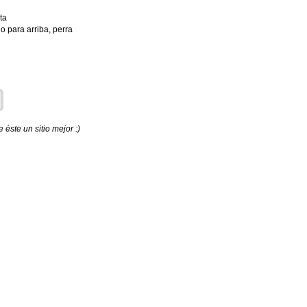
ta
lo para arriba, perra
éste un sitio mejor :)