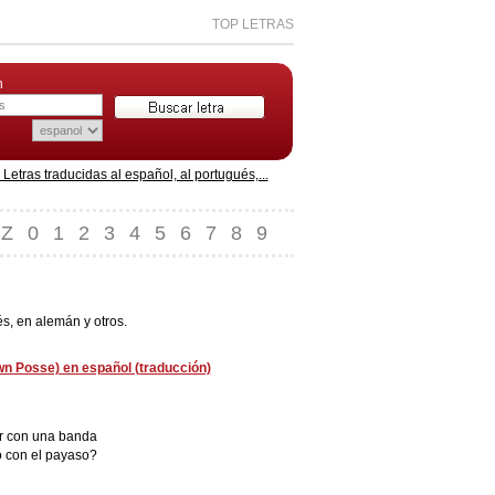
TOP LETRAS
n
etras traducidas al español, al portugués,...
Z
0
1
2
3
4
5
6
7
8
9
s, en alemán y otros.
wn Posse) en español (traducción)
ar con una banda
 con el payaso?