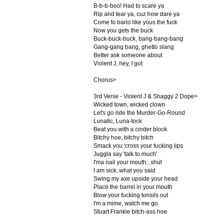
B-b-b-boo! Had to scare ya
Rip and tear ya, cuz how dare ya
Come to bario like yous the fuck
Now you gets the buck
Buck-buck-buck, bang-bang-bang
Gang-gang bang, ghetto slang
Better ask someone about
Violent J, hey, I got
Chorus>
3rd Verse - Violent J & Shaggy 2 Dope>
Wicked town, wicked clown
Let's go ride the Murder-Go-Round
Lunatic, Luna-tock
Beat you with a cinder block
Bitchy hoe, bitchy bitch
Smack you 'cross your fucking lips
Juggla say 'talk to much'
I'ma nail your mouth...shut
I am sick, what you said
Swing my axe upside your head
Place the barrel in your mouth
Blow your fucking tonsils out
I'm a mime, watch me go
Stuart Frankie bitch-ass hoe