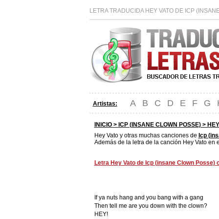
LETRA TRADUCIDA HEY VATO DE ICP (INSAN
A
B
C
D
E
F
G
Artistas:
INICIO >
ICP (INSANE CLOWN POSSE)
> HEY
Hey Vato y otras muchas canciones de
Icp (in
Además de la letra de la canción Hey Vato en e
Letra Hey Vato de Icp (insane Clown Posse) o
If ya nuts hang and you bang with a gang
Then tell me are you down with the clown?
HEY!