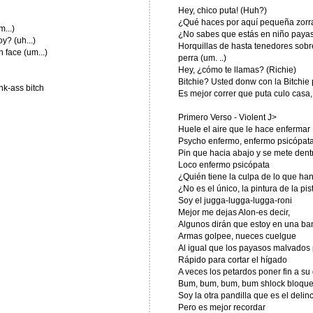
Hey, chico puta! (Huh?)
¿Qué haces por aquí pequeña zorra
...)
¿No sabes que estás en niño payaso 
y? (uh...)
Horquillas de hasta tenedores sobre
 face (um...)
perra (um. ..)
Hey, ¿cómo te llamas? (Richie)
Bitchie? Usted donw con la Bitchie
nk-ass bitch
Es mejor correr que puta culo casa
Primero Verso - Violent J>
Huele el aire que le hace enfermar
Psycho enfermo, enfermo psicópat
Pin que hacia abajo y se mete dent
Loco enfermo psicópata
¿Quién tiene la culpa de lo que ha
¿No es el único, la pintura de la pis
Soy el jugga-lugga-lugga-roni
Mejor me dejas Alon-es decir,
Algunos dirán que estoy en una ba
Armas golpee, nueces cuelgue
Al igual que los payasos malvados p
Rápido para cortar el hígado
A veces los petardos poner fin a su
Bum, bum, bum, bum shlock bloqu
Soy la otra pandilla que es el delin
Pero es mejor recordar