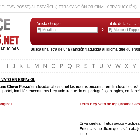
E CLOWN POSSE) AL ESPAÑOL (LETRA CANCIÓN ORIGINAL Y TRADUCCIÓN)
Artista / Grupo
Título de la canció
>
Busca una letra de una canción traducida al idioma que quieras! L
H
I
J
K
L
M
N
O
P
Q
R
S
T
U
V
W
X
Y
 VATO EN ESPAñOL
sane Clown Posse)
traducidas al español las podrás encontrar en Traduce Letras!
spañol, también encontrarás Hey Vato traducida en portugués, en inglés, en francé
riginal
Letra Hey Vato de Icp (insane Clo
Si ya cuelgan frutos secos y golpe
Entonces me dicen que están abajo
HEY!