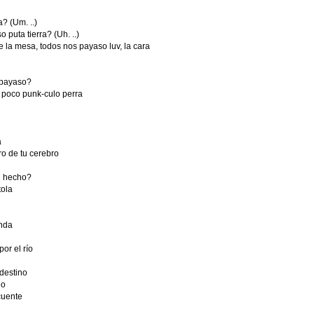
? (Um. ..)
puta tierra? (Uh. ..)
 la mesa, todos nos payaso luv, la cara
 payaso?
, poco punk-culo perra
a
ro de tu cerebro
n hecho?
tola
nda
or el río
 destino
eo
cuente