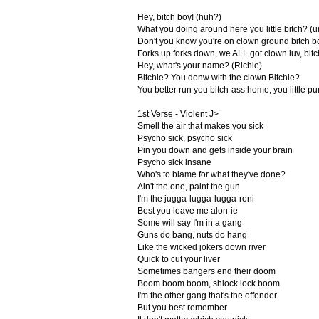
Hey, bitch boy! (huh?)
What you doing around here you little bitch? (um
Don't you know you're on clown ground bitch bo
Forks up forks down, we ALL got clown luv, bitch
Hey, what's your name? (Richie)
Bitchie? You donw with the clown Bitchie?
You better run you bitch-ass home, you little pu
1st Verse - Violent J>
Smell the air that makes you sick
Psycho sick, psycho sick
Pin you down and gets inside your brain
Psycho sick insane
Who's to blame for what they've done?
Ain't the one, paint the gun
I'm the jugga-lugga-lugga-roni
Best you leave me alon-ie
Some will say I'm in a gang
Guns do bang, nuts do hang
Like the wicked jokers down river
Quick to cut your liver
Sometimes bangers end their doom
Boom boom boom, shlock lock boom
I'm the other gang that's the offender
But you best remember