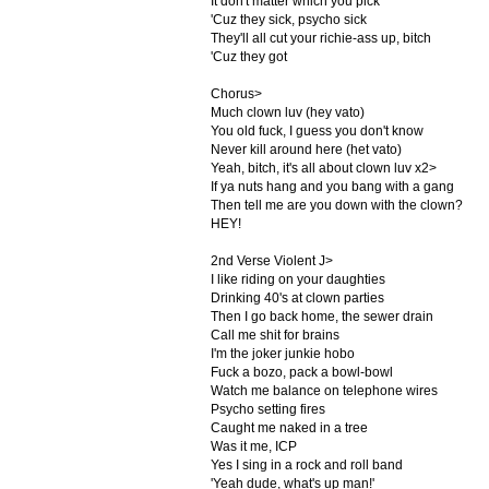
It don't matter which you pick
'Cuz they sick, psycho sick
They'll all cut your richie-ass up, bitch
'Cuz they got
Chorus>
Much clown luv (hey vato)
You old fuck, I guess you don't know
Never kill around here (het vato)
Yeah, bitch, it's all about clown luv x2>
If ya nuts hang and you bang with a gang
Then tell me are you down with the clown?
HEY!
2nd Verse Violent J>
I like riding on your daughties
Drinking 40's at clown parties
Then I go back home, the sewer drain
Call me shit for brains
I'm the joker junkie hobo
Fuck a bozo, pack a bowl-bowl
Watch me balance on telephone wires
Psycho setting fires
Caught me naked in a tree
Was it me, ICP
Yes I sing in a rock and roll band
'Yeah dude, what's up man!'