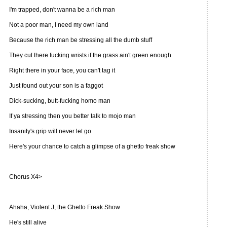
I'm trapped, don't wanna be a rich man
Not a poor man, I need my own land
Because the rich man be stressing all the dumb stuff
They cut there fucking wrists if the grass ain't green enough
Right there in your face, you can't tag it
Just found out your son is a faggot
Dick-sucking, butt-fucking homo man
If ya stressing then you better talk to mojo man
Insanity's grip will never let go
Here's your chance to catch a glimpse of a ghetto freak show
Chorus X4>
Ahaha, Violent J, the Ghetto Freak Show
He's still alive