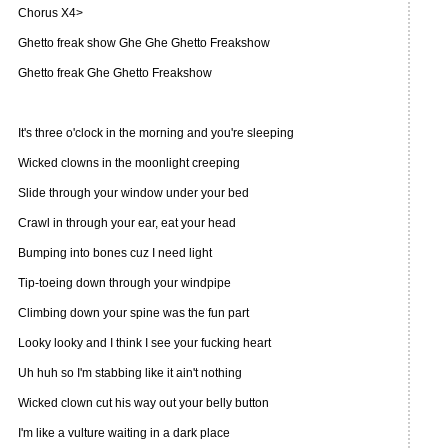
Chorus X4>
Ghetto freak show Ghe Ghe Ghetto Freakshow
Ghetto freak Ghe Ghetto Freakshow
It's three o'clock in the morning and you're sleeping
Wicked clowns in the moonlight creeping
Slide through your window under your bed
Crawl in through your ear, eat your head
Bumping into bones cuz I need light
Tip-toeing down through your windpipe
Climbing down your spine was the fun part
Looky looky and I think I see your fucking heart
Uh huh so I'm stabbing like it ain't nothing
Wicked clown cut his way out your belly button
I'm like a vulture waiting in a dark place