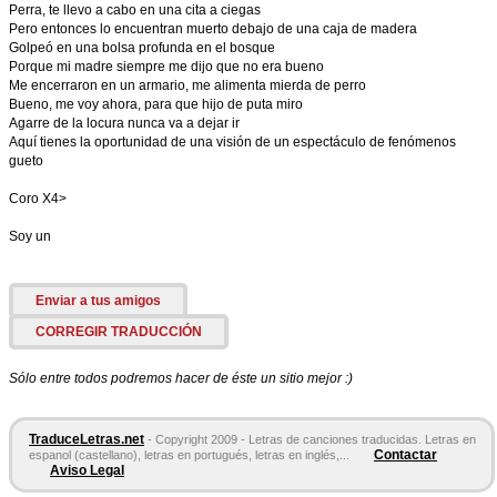
Perra, te llevo a cabo en una cita a ciegas
Pero entonces lo encuentran muerto debajo de una caja de madera
Golpeó en una bolsa profunda en el bosque
Porque mi madre siempre me dijo que no era bueno
Me encerraron en un armario, me alimenta mierda de perro
Bueno, me voy ahora, para que hijo de puta miro
Agarre de la locura nunca va a dejar ir
Aquí tienes la oportunidad de una visión de un espectáculo de fenómenos
gueto
Coro X4>
Soy un
Enviar a tus amigos
CORREGIR TRADUCCIÓN
Sólo entre todos podremos hacer de éste un sitio mejor :)
TraduceLetras.net
- Copyright 2009 - Letras de canciones traducidas. Letras en
Contactar
espanol (castellano), letras en portugués, letras en inglés,...
Aviso Legal