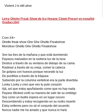
Violent J is still alive
Letra Ghetto Freak Show de Icp (insane Clown Posse) en español
(traducción)
Coro X4>
Ghetto freak show Ghe Ghe Ghetto Freakshow
Monstruo Ghetto Ghe Ghetto Freakshow
Son las tres de la mañana y que está durmiendo
Payasos malvados en la rastrera luz de la luna
Deslice a través de su ventana de debajo de su cama
Rastrear a través de su oreja, comer la cabeza
Se golpea con huesos porque necesito la luz
De puntillas a través de la tráquea
Subiendo por la columna vertebral era la parte divertida
Looky Looky y creo que veo tu puto corazón
Ajá, así que estoy apuñalando como que no hay nada
Payaso Wicked cortó su manera de salir de su ombligo
Soy como un buitre espera en un lugar oscuro
Descendiendo y estoy recogiendo en su rostro muerto
Estoy enfermo pero no sé el conjunto del acuerdo
Nunca nadie me ha amado y que nunca lo hará