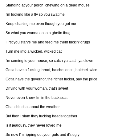
Standing at your porch, chewing on a dead mouse
I'm looking like a fly so you swat me
Keep chasing me even though you got me
So what you wanna do to a ghetto thug
First you starve me and feed me them fuckin' drugs
Turn me into a wicked, wicked cat
I'm coming to your house, so catch ya catch ya clown
Gotta have a fucking throat, hatchet once, hatchet twice
Gotta have the governor, the richer fucker, pay the price
Driving with your woman, that's sweet
Never even know I'm in the back seat
Chat chit-chat about the weather
But then I slam they fucking heads together
Is it jealousy, they never loved me
So now I'm ripping out your guts and it's ugly