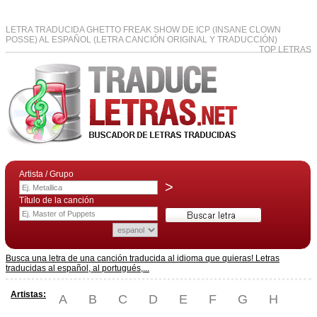
LETRA TRADUCIDA GHETTO FREAK SHOW DE ICP (INSANE CLOWN
POSSE) AL ESPAÑOL (LETRA CANCIÓN ORIGINAL Y TRADUCCIÓN)
TOP LETRAS
Artista / Grupo
>
Título de la canción
Busca una letra de una canción traducida al idioma que quieras! Letras
traducidas al español, al portugués,...
Artistas:
A
B
C
D
E
F
G
H