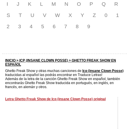
I
J
K
L
M
N
O
P
Q
R
S
T
U
V
W
X
Y
Z
0
1
2
3
4
5
6
7
8
9
INICIO >
ICP (INSANE CLOWN POSSE)
> GHETTO FREAK SHOW EN
ESPAñOL
Ghetto Freak Show y otras muchas canciones de
Icp (insane Clown Posse)
traducidas al español las podrás encontrar en Traduce Letras!
Además de la letra de la canción Ghetto Freak Show en español, también
encontrarás Ghetto Freak Show traducida en portugués, en inglés, en
francés, en alemán y otros.
Letra Ghetto Freak Show de Icp (insane Clown Posse) original