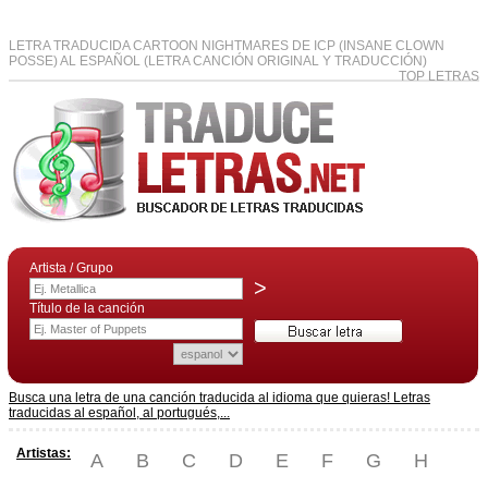
LETRA TRADUCIDA CARTOON NIGHTMARES DE ICP (INSANE CLOWN
POSSE) AL ESPAÑOL (LETRA CANCIÓN ORIGINAL Y TRADUCCIÓN)
TOP LETRAS
Artista / Grupo
>
Título de la canción
Busca una letra de una canción traducida al idioma que quieras! Letras
traducidas al español, al portugués,...
Artistas:
A
B
C
D
E
F
G
H