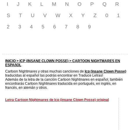
I
J
K
L
M
N
O
P
Q
R
S
T
U
V
W
X
Y
Z
0
1
2
3
4
5
6
7
8
9
INICIO >
ICP (INSANE CLOWN POSSE)
> CARTOON NIGHTMARES EN
ESPAñOL
Cartoon Nightmares y otras muchas canciones de
Icp (insane Clown Posse)
traducidas al español las podrás encontrar en Traduce Letras!
Además de la letra de la canción Cartoon Nightmares en español, también
encontrarás Cartoon Nightmares traducida en portugués, en inglés, en
francés, en alemán y otros.
Letra Cartoon Nightmares de Icp (insane Clown Posse) original