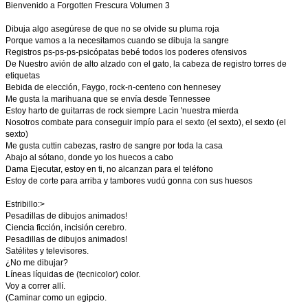
Bienvenido a Forgotten Frescura Volumen 3
Dibuja algo asegúrese de que no se olvide su pluma roja
Porque vamos a la necesitamos cuando se dibuja la sangre
Registros ps-ps-ps-psicópatas bebé todos los poderes ofensivos
De Nuestro avión de alto alzado con el gato, la cabeza de registro torres de
etiquetas
Bebida de elección, Faygo, rock-n-centeno con hennesey
Me gusta la marihuana que se envía desde Tennessee
Estoy harto de guitarras de rock siempre Lacin 'nuestra mierda
Nosotros combate para conseguir impío para el sexto (el sexto), el sexto (el
sexto)
Me gusta cuttin cabezas, rastro de sangre por toda la casa
Abajo al sótano, donde yo los huecos a cabo
Dama Ejecutar, estoy en ti, no alcanzan para el teléfono
Estoy de corte para arriba y tambores vudú gonna con sus huesos
Estribillo:>
Pesadillas de dibujos animados!
Ciencia ficción, incisión cerebro.
Pesadillas de dibujos animados!
Satélites y televisores.
¿No me dibujar?
Líneas líquidas de (tecnicolor) color.
Voy a correr allí.
(Caminar como un egipcio.