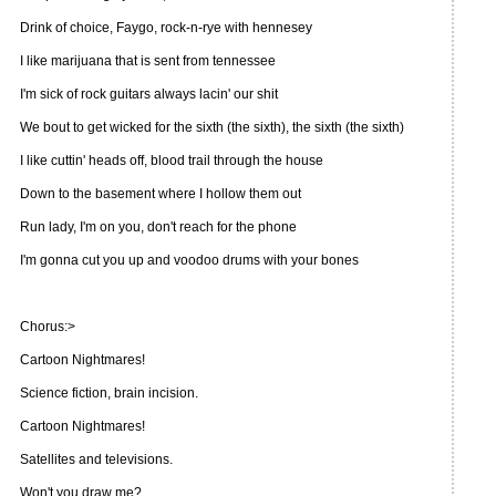
Drink of choice, Faygo, rock-n-rye with hennesey
I like marijuana that is sent from tennessee
I'm sick of rock guitars always lacin' our shit
We bout to get wicked for the sixth (the sixth), the sixth (the sixth)
I like cuttin' heads off, blood trail through the house
Down to the basement where I hollow them out
Run lady, I'm on you, don't reach for the phone
I'm gonna cut you up and voodoo drums with your bones
Chorus:>
Cartoon Nightmares!
Science fiction, brain incision.
Cartoon Nightmares!
Satellites and televisions.
Won't you draw me?