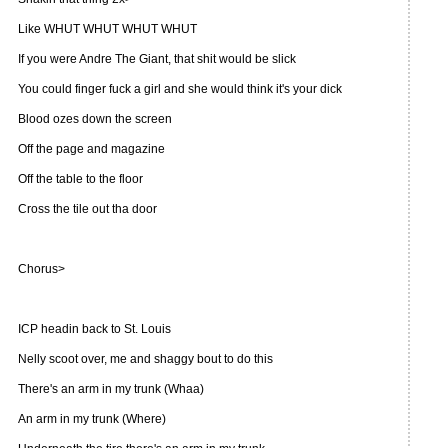
Like WHUT WHUT WHUT WHUT
If you were Andre The Giant, that shit would be slick
You could finger fuck a girl and she would think it's your dick
Blood ozes down the screen
Off the page and magazine
Off the table to the floor
Cross the tile out tha door
Chorus>
ICP headin back to St. Louis
Nelly scoot over, me and shaggy bout to do this
There's an arm in my trunk (Whaa)
An arm in my trunk (Where)