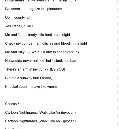
Underneath the tire there's an arm in my trunk
I've seem to recognize this plaaaace
Up in county jail
Yes I recall, STALE
Me and Jumpsteady killa hookers at night
Check my bumper hair follicles and blood in the light
Me and Billy Bill, we put a arm in shaggy's trunk
He woulda never noticed, but it stunk soo bad...
There's an arm in my trunk (HEY YOU)
Gimme a subway bun (Yeaaa)
Knuckel deep in mayo like yumm
Chorus:>
Cartoon Nightmares, (Walk Like An Egyptian)
Cartoon Nightmares, (Walk Like An Egyptian)