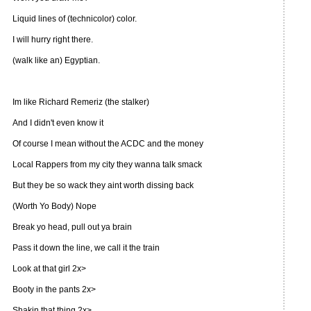
Liquid lines of (technicolor) color.
I will hurry right there.
(walk like an) Egyptian.
Im like Richard Remeriz (the stalker)
And I didn't even know it
Of course I mean without the ACDC and the money
Local Rappers from my city they wanna talk smack
But they be so wack they aint worth dissing back
(Worth Yo Body) Nope
Break yo head, pull out ya brain
Pass it down the line, we call it the train
Look at that girl 2x>
Booty in the pants 2x>
Shakin that thing 2x>