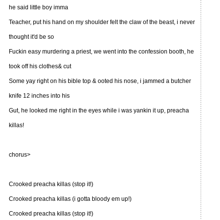
he said little boy imma
Teacher, put his hand on my shoulder felt the claw of the beast, i never
thought it'd be so
Fuckin easy murdering a priest, we went into the confession booth, he
took off his clothes& cut
Some yay right on his bible top & ooted his nose, i jammed a butcher
knife 12 inches into his
Gut, he looked me right in the eyes while i was yankin it up, preacha
killas!
chorus>
Crooked preacha killas (stop it!)
Crooked preacha killas (i gotta bloody em up!)
Crooked preacha killas (stop it!)