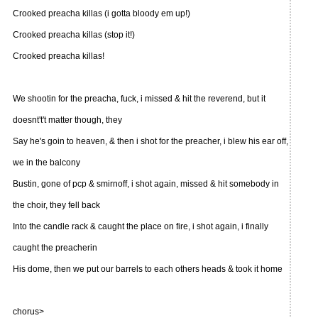
Crooked preacha killas (i gotta bloody em up!)
Crooked preacha killas (stop it!)
Crooked preacha killas!
We shootin for the preacha, fuck, i missed & hit the reverend, but it
doesnt't't matter though, they
Say he's goin to heaven, & then i shot for the preacher, i blew his ear off,
we in the balcony
Bustin, gone of pcp & smirnoff, i shot again, missed & hit somebody in
the choir, they fell back
Into the candle rack & caught the place on fire, i shot again, i finally
caught the preacherin
His dome, then we put our barrels to each others heads & took it home
chorus>