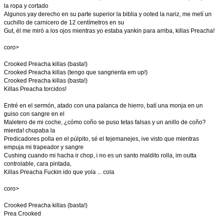
la ropa y cortado
Algunos yay derecho en su parte superior la biblia y ooted la nariz, me metí un
cuchillo de carnicero de 12 centímetros en su
Gut, él me miró a los ojos mientras yo estaba yankin para arriba, killas Preacha!
coro>
Crooked Preacha killas (basta!)
Crooked Preacha killas (tengo que sangrienta em up!)
Crooked Preacha killas (basta!)
Killas Preacha torcidos!
Entré en el sermón, atado con una palanca de hierro, batí una monja en un
guiso con sangre en el
Maletero de mi coche, ¿cómo coño se puso tetas falsas y un anillo de coño?
mierda! chupaba la
Predicadores polla en el púlpito, sé el tejemanejes, ive visto que mientras
empuja mi trapeador y sangre
Cushing cuando mi hacha ir chop, i no es un santo maldito rolla, im outta
controlable, cara pintada,
Killas Preacha Fuckin ido que yola ... cola
coro>
Crooked Preacha killas (basta!)
Prea Crooked