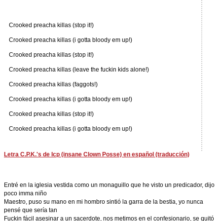
Crooked preacha killas (stop it!)
Crooked preacha killas (i gotta bloody em up!)
Crooked preacha killas (stop it!)
Crooked preacha killas (leave the fuckin kids alone!)
Crooked preacha killas (faggots!)
Crooked preacha killas (i gotta bloody em up!)
Crooked preacha killas (stop it!)
Crooked preacha killas (i gotta bloody em up!)
Letra C.P.K.'s de Icp (insane Clown Posse) en español (traducción)
Entré en la iglesia vestida como un monaguillo que he visto un predicador, dijo
poco imma niño
Maestro, puso su mano en mi hombro sintió la garra de la bestia, yo nunca
pensé que sería tan
Fuckin fácil asesinar a un sacerdote, nos metimos en el confesionario, se quitó