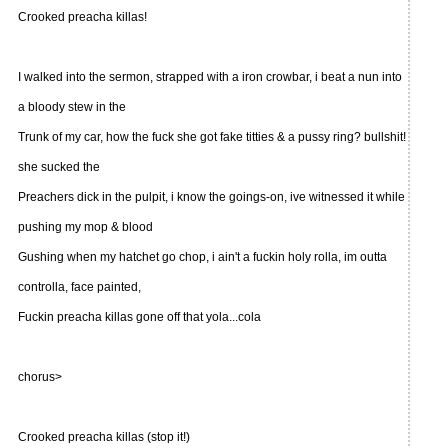
Crooked preacha killas!
I walked into the sermon, strapped with a iron crowbar, i beat a nun into
a bloody stew in the
Trunk of my car, how the fuck she got fake titties & a pussy ring? bullshit!
she sucked the
Preachers dick in the pulpit, i know the goings-on, ive witnessed it while
pushing my mop & blood
Gushing when my hatchet go chop, i ain't a fuckin holy rolla, im outta
controlla, face painted,
Fuckin preacha killas gone off that yola...cola
chorus>
Crooked preacha killas (stop it!)