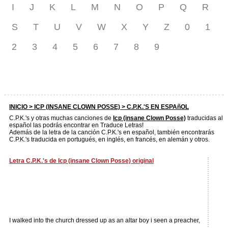
I
J
K
L
M
N
O
P
Q
R
S
T
U
V
W
X
Y
Z
0
1
2
3
4
5
6
7
8
9
INICIO >
ICP (INSANE CLOWN POSSE)
> C.P.K.'S EN ESPAñOL
C.P.K.'s y otras muchas canciones de
Icp (insane Clown Posse)
traducidas al
español las podrás encontrar en Traduce Letras!
Además de la letra de la canción C.P.K.'s en español, también encontrarás
C.P.K.'s traducida en portugués, en inglés, en francés, en alemán y otros.
Letra C.P.K.'s de Icp (insane Clown Posse) original
I walked into the church dressed up as an altar boy i seen a preacher,