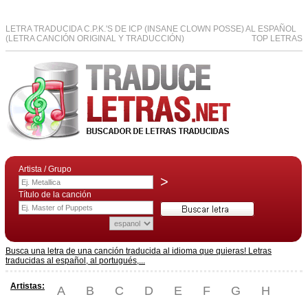
LETRA TRADUCIDA C.P.K.'S DE ICP (INSANE CLOWN POSSE) AL ESPAÑOL
(LETRA CANCIÓN ORIGINAL Y TRADUCCIÓN)
TOP LETRAS
Artista / Grupo
>
Título de la canción
Busca una letra de una canción traducida al idioma que quieras! Letras
traducidas al español, al portugués,...
Artistas:
A
B
C
D
E
F
G
H