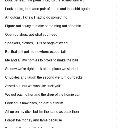
Look beneath the paint bitch, it's the scrubs who won
Look at him, the same pair of pants and that shirt again
An outcast, I knew I had to do something
Figure out a way to make something out of nothin
Open up shop, got what you need
Speakers, clothes, CD's or bags of weed
But that shit got me nowhere except jail
Me and all my homies to broke to make the bail
So now we're right back at the place we started
Chuckles and laugh the second we turn our backs
Assed out, but we was like 'fuck yall'
We got each other and the drop of the homie call
Look at us now bitch, holdin' platinum
All up on my dick, but I'm the same as back then
Forget the money and fame because