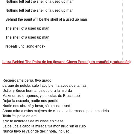
Nothing left but the shell of a used up man
Nothing left but the shell of a used up man
Behind the paint will be the shell of a used up man
The shell of a used up man
The shell of a used up man
repeats until song ends>
Letra Behind The Paint de Icp (insane Clown Posse) en español (traducción)
Recuérdame perra, 8vo grado
parque de pelota, culo flaco bien la ayuda de tarifas
Ustler y Bruce hermanos que era la mierda
Mazmorras, dragones, y películas de Bruce Lee
Dejar la escuela, nadie nos perdió,
Nadie nos abrazó y besó, sólo nos dissed
Ahora mira a estas mujeres de clase alta hermoso tipo de modelo
Takin 'mi polla en em'
¿No te acuerdas de mi clase en clase
La peluca a cabo la mirada fija monstruo 'en el culo
Nunca tuvo el valor de decir hola, incluso,