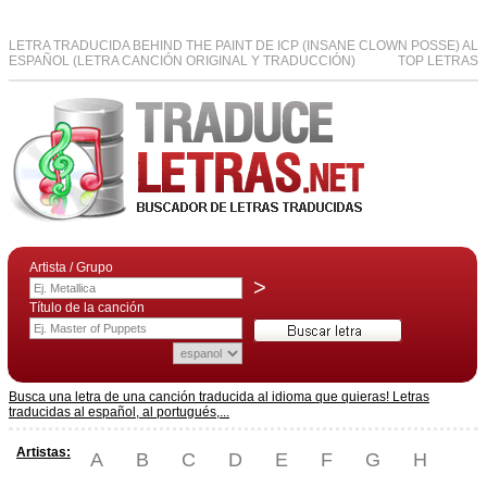
LETRA TRADUCIDA BEHIND THE PAINT DE ICP (INSANE CLOWN POSSE) AL
ESPAÑOL (LETRA CANCIÓN ORIGINAL Y TRADUCCIÓN)
TOP LETRAS
Artista / Grupo
>
Título de la canción
Busca una letra de una canción traducida al idioma que quieras! Letras
traducidas al español, al portugués,...
Artistas:
A
B
C
D
E
F
G
H