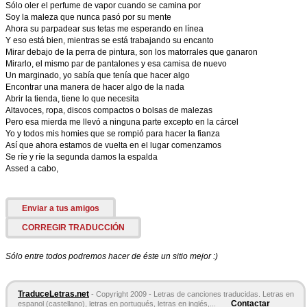
Sólo oler el perfume de vapor cuando se camina por
Soy la maleza que nunca pasó por su mente
Ahora su parpadear sus tetas me esperando en línea
Y eso está bien, mientras se está trabajando su encanto
Mirar debajo de la perra de pintura, son los matorrales que ganaron
Mirarlo, el mismo par de pantalones y esa camisa de nuevo
Un marginado, yo sabía que tenía que hacer algo
Encontrar una manera de hacer algo de la nada
Abrir la tienda, tiene lo que necesita
Altavoces, ropa, discos compactos o bolsas de malezas
Pero esa mierda me llevó a ninguna parte excepto en la cárcel
Yo y todos mis homies que se rompió para hacer la fianza
Así que ahora estamos de vuelta en el lugar comenzamos
Se ríe y ríe la segunda damos la espalda
Assed a cabo,
Enviar a tus amigos
CORREGIR TRADUCCIÓN
Sólo entre todos podremos hacer de éste un sitio mejor :)
TraduceLetras.net
- Copyright 2009 - Letras de canciones traducidas. Letras en
Contactar
espanol (castellano), letras en portugués, letras en inglés,...