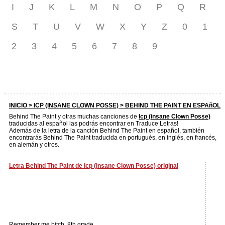
I
J
K
L
M
N
O
P
Q
R
S
T
U
V
W
X
Y
Z
0
1
2
3
4
5
6
7
8
9
INICIO >
ICP (INSANE CLOWN POSSE)
> BEHIND THE PAINT EN ESPAñOL
Behind The Paint y otras muchas canciones de
Icp (insane Clown Posse)
traducidas al español las podrás encontrar en Traduce Letras!
Además de la letra de la canción Behind The Paint en español, también
encontrarás Behind The Paint traducida en portugués, en inglés, en francés,
en alemán y otros.
Letra Behind The Paint de Icp (insane Clown Posse) original
Remember me bitch, 8th grade