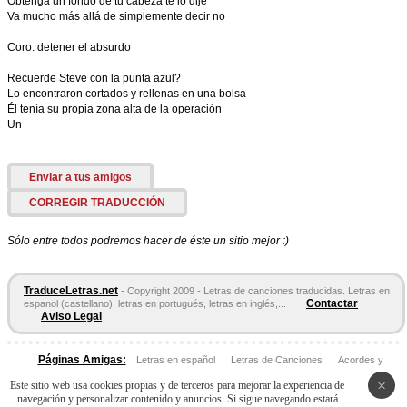
Obtenga un fondo de tu cabeza te lo dije
Va mucho más allá de simplemente decir no
Coro: detener el absurdo
Recuerde Steve con la punta azul?
Lo encontraron cortados y rellenas en una bolsa
Él tenía su propia zona alta de la operación
Un
Enviar a tus amigos
CORREGIR TRADUCCIÓN
Sólo entre todos podremos hacer de éste un sitio mejor :)
TraduceLetras.net
- Copyright 2009 - Letras de canciones traducidas. Letras en
Contactar
espanol (castellano), letras en portugués, letras en inglés,...
Aviso Legal
Páginas Amigas:
Letras en español
Letras de Canciones
Acordes y
Tablaturas
×
Este sitio web usa cookies propias y de terceros para mejorar la experiencia de
navegación y personalizar contenido y anuncios. Si sigue navegando estará