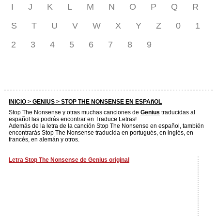
I
J
K
L
M
N
O
P
Q
R
S
T
U
V
W
X
Y
Z
0
1
2
3
4
5
6
7
8
9
INICIO >
GENIUS
> STOP THE NONSENSE EN ESPAñOL
Stop The Nonsense y otras muchas canciones de
Genius
traducidas al
español las podrás encontrar en Traduce Letras!
Además de la letra de la canción Stop The Nonsense en español, también
encontrarás Stop The Nonsense traducida en portugués, en inglés, en
francés, en alemán y otros.
Letra Stop The Nonsense de Genius original