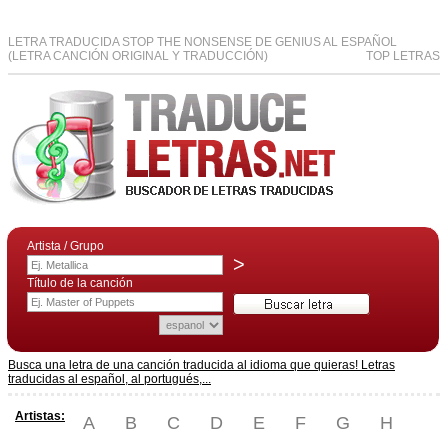
LETRA TRADUCIDA STOP THE NONSENSE DE GENIUS AL ESPAÑOL
(LETRA CANCIÓN ORIGINAL Y TRADUCCIÓN)
TOP LETRAS
Artista / Grupo
>
Título de la canción
Busca una letra de una canción traducida al idioma que quieras! Letras
traducidas al español, al portugués,...
Artistas:
A
B
C
D
E
F
G
H