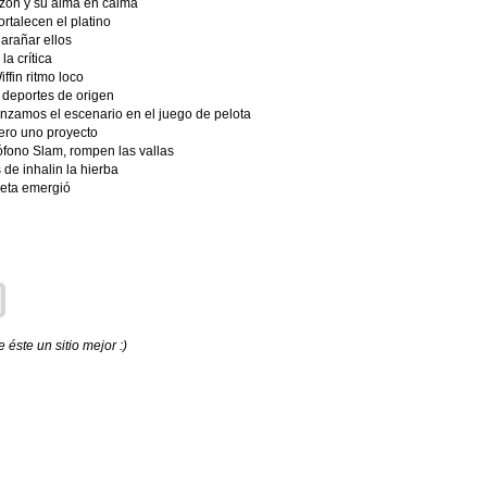
azón y su alma en calma
ortalecen el platino
arañar ellos
la crítica
fin ritmo loco
 deportes de origen
nzamos el escenario en el juego de pelota
ero uno proyecto
fono Slam, rompen las vallas
 de inhalin la hierba
ueta emergió
éste un sitio mejor :)