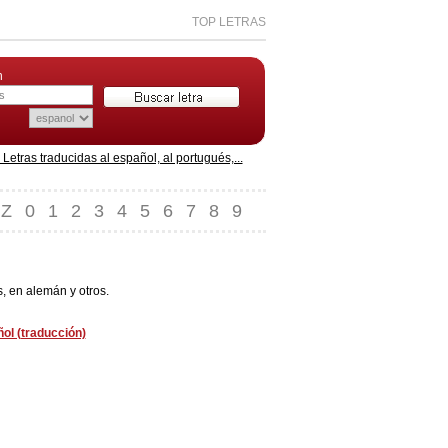
TOP LETRAS
n
etras traducidas al español, al portugués,...
Z
0
1
2
3
4
5
6
7
8
9
s, en alemán y otros.
ñol (traducción)