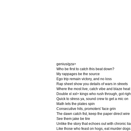
genius/gza>
Who be first to catch this beat down?
My rappages be the source
Ego trip remain victory, and no loss
Rap sheet show you details of wars in streets
Where the most live, catch vibe and blaze heat
Double xl xxl> kings who rush through, got righ
Quick to stress ya, sound crew to get a mic on
Math lets the plates spin
Consecutive hits, promoters' face grin
The dawn catch fist, keep the paper direct wire
See them jake be tire
Unlike the story that echoes out with chronic lia
Like those who feast on hogs, eat murder dogs