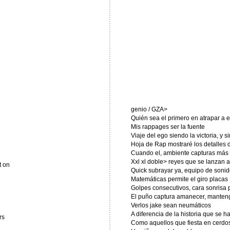
genio / GZA>
Quién sea el primero en atrapar a 
Mis rappages ser la fuente
Viaje del ego siendo la victoria, y s
Hoja de Rap mostraré los detalles d
Cuando el, ambiente capturas más v
Xxl xl doble> reyes que se lanzan a
t on
Quick subrayar ya, equipo de sonid
Matemáticas permite el giro placas
Golpes consecutivos, cara sonrisa
El puño captura amanecer, mantenga
Verlos jake sean neumáticos
A diferencia de la historia que se 
rs
Como aquellos que fiesta en cerdos