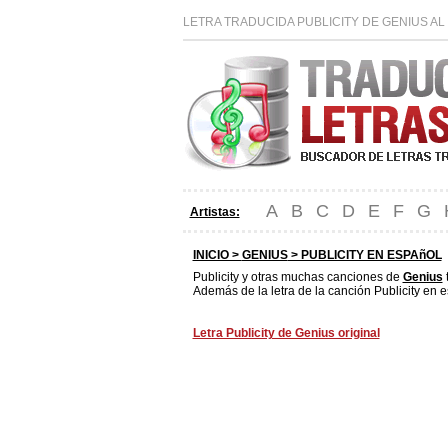
LETRA TRADUCIDA PUBLICITY DE GENIUS AL
A
B
C
D
E
F
G
Artistas:
INICIO >
GENIUS
> PUBLICITY EN ESPAñOL
Publicity y otras muchas canciones de
Genius
Además de la letra de la canción Publicity en e
Letra Publicity de Genius original