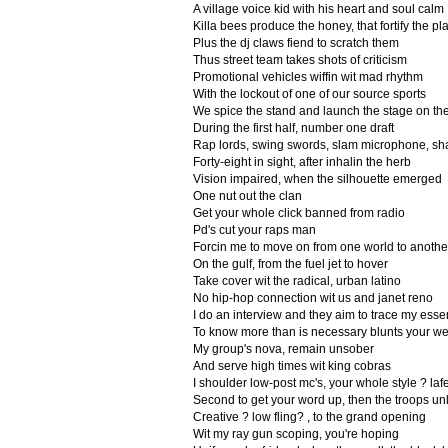
A village voice kid with his heart and soul calm
Killa bees produce the honey, that fortify the pl
Plus the dj claws fiend to scratch them
Thus street team takes shots of criticism
Promotional vehicles wiffin wit mad rhythm
With the lockout of one of our source sports
We spice the stand and launch the stage on the
During the first half, number one draft
Rap lords, swing swords, slam microphone, shat
Forty-eight in sight, after inhalin the herb
Vision impaired, when the silhouette emerged
One nut out the clan
Get your whole click banned from radio
Pd's cut your raps man
Forcin me to move on from one world to anothe
On the gulf, from the fuel jet to hover
Take cover wit the radical, urban latino
No hip-hop connection wit us and janet reno
I do an interview and they aim to trace my ess
To know more than is necessary blunts your w
My group's nova, remain unsober
And serve high times wit king cobras
I shoulder low-post mc's, your whole style ? laf
Second to get your word up, then the troops un
Creative ? low fling? , to the grand opening
Wit my ray gun scoping, you're hoping