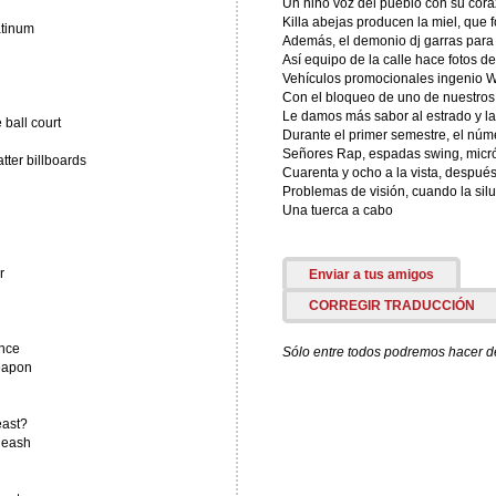
Un niño voz del pueblo con su cor
Killa abejas producen la miel, que f
atinum
Además, el demonio dj garras para 
Así equipo de la calle hace fotos de 
Vehículos promocionales ingenio Wif
Con el bloqueo de uno de nuestros
Le damos más sabor al estrado y la
 ball court
Durante el primer semestre, el núm
Señores Rap, espadas swing, micró
ter billboards
Cuarenta y ocho a la vista, después
Problemas de visión, cuando la sil
Una tuerca a cabo
r
Enviar a tus amigos
CORREGIR TRADUCCIÓN
ence
Sólo entre todos podremos hacer de 
eapon
east?
leash