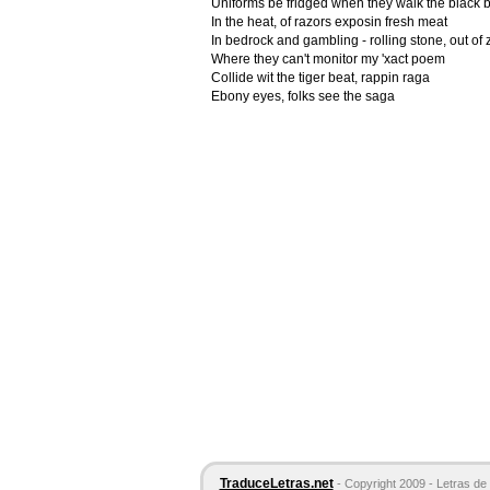
Uniforms be fridged when they walk the black 
In the heat, of razors exposin fresh meat
In bedrock and gambling - rolling stone, out of
Where they can't monitor my 'xact poem
Collide wit the tiger beat, rappin raga
Ebony eyes, folks see the saga
TraduceLetras.net
- Copyright 2009 - Letras de 