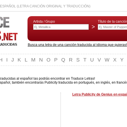
 ESPAÑOL (LETRA CANCIÓN ORIGINAL Y TRADUCCIÓN)
Artista / Grupo
Título de la canció
>
Busca una letra de una canción traducida al idioma que quieras! L
H
I
J
K
L
M
N
O
P
Q
R
S
T
U
V
W
X
Y
traducidas al español las podrás encontrar en Traduce Letras!
spañol, también encontrarás Publicity traducida en portugués, en inglés, en francé
Letra Publicity de Genius en espa