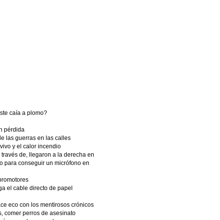
este caía a plomo?
in pérdida
e las guerras en las calles
ivo y el calor incendio
 través de, llegaron a la derecha en
o para conseguir un micrófono en
 promotores
 el cable directo de papel
hace eco con los mentirosos crónicos
, comer perros de asesinato