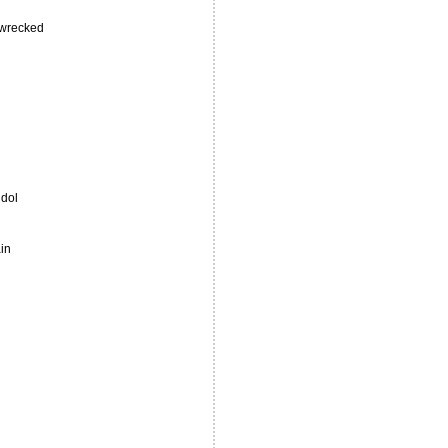
g wrecked
idol
in