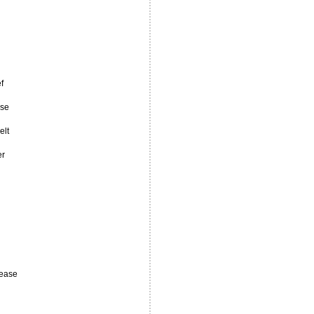
f
ase
elt
er
lease