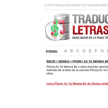
LETRA TRADUCIDA PHONY AS YA WANNA BE 
A
B
C
D
E
F
G
Artistas:
INICIO >
GENIUS
> PHONY AS YA WANNA B
Phony As Ya Wanna Be y otras muchas cancio
Además de la letra de la canción Phony As Ya
otros.
Letra Phony As Ya Wanna Be de Genius origi