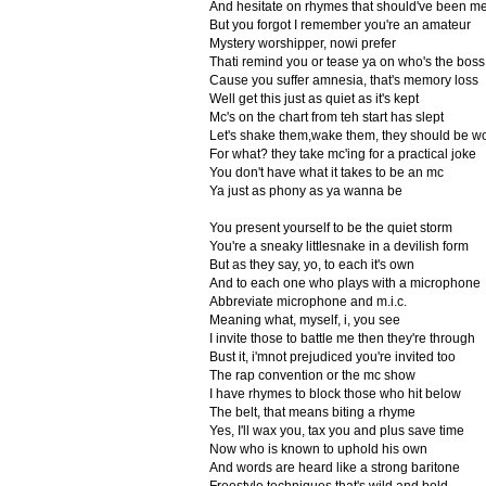
And hesitate on rhymes that should've been 
But you forgot I remember you're an amateur
Mystery worshipper, nowi prefer
Thati remind you or tease ya on who's the boss
Cause you suffer amnesia, that's memory loss
Well get this just as quiet as it's kept
Mc's on the chart from teh start has slept
Let's shake them,wake them, they should be w
For what? they take mc'ing for a practical joke
You don't have what it takes to be an mc
Ya just as phony as ya wanna be
You present yourself to be the quiet storm
You're a sneaky littlesnake in a devilish form
But as they say, yo, to each it's own
And to each one who plays with a microphone
Abbreviate microphone and m.i.c.
Meaning what, myself, i, you see
I invite those to battle me then they're through
Bust it, i'mnot prejudiced you're invited too
The rap convention or the mc show
I have rhymes to block those who hit below
The belt, that means biting a rhyme
Yes, I'll wax you, tax you and plus save time
Now who is known to uphold his own
And words are heard like a strong baritone