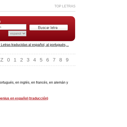
TOP LETRAS
n
etras traducidas al español, al portugués,...
Z
0
1
2
3
4
5
6
7
8
9
tugués, en inglés, en francés, en alemán y
enius en español (traducción)