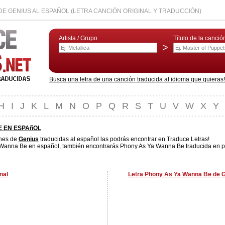
DE GENIUS AL ESPAÑOL (LETRA CANCIÓN ORIGINAL Y TRADUCCIÓN)
Artista / Grupo
Título de la canció
>
Busca una letra de una canción traducida al idioma que quieras! L
H
I
J
K
L
M
N
O
P
Q
R
S
T
U
V
W
X
Y
E EN ESPAñOL
nes de
Genius
traducidas al español las podrás encontrar en Traduce Letras!
 Wanna Be en español, también encontrarás Phony As Ya Wanna Be traducida en por
nal
Letra Phony As Ya Wanna Be de G