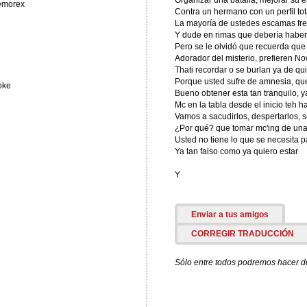
Organizar una batalla, mejorar su es
memorex
Contra un hermano con un perfil tot
La mayoría de ustedes escamas frent
Y dude en rimas que debería habe
Pero se le olvidó que recuerda que
Adorador del misterio, prefieren No
Thati recordar o se burlan ya de qui
Porque usted sufre de amnesia, qu
oke
Bueno obtener esta tan tranquilo, 
Mc en la tabla desde el inicio teh 
Vamos a sacudirlos, despertarlos, s
¿Por qué? que tomar mc'ing de un
Usted no tiene lo que se necesita p
Ya tan falso como ya quiero estar
Y
Enviar a tus amigos
CORREGIR TRADUCCIÓN
Sólo entre todos podremos hacer de 