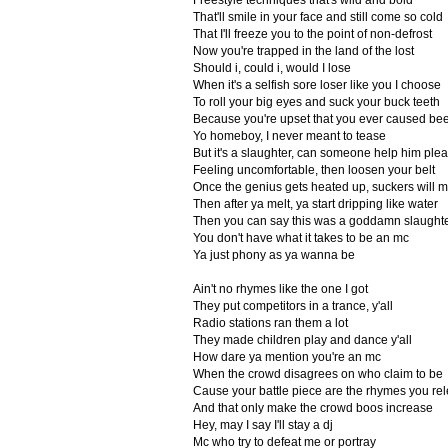
Freestyle techniques that's wild and bold
That'll smile in your face and still come so cold
That I'll freeze you to the point of non-defrost
Now you're trapped in the land of the lost
Should i, could i, would I lose
When it's a selfish sore loser like you I choose
To roll your big eyes and suck your buck teeth
Because you're upset that you ever caused bee
Yo homeboy, I never meant to tease
But it's a slaughter, can someone help him ple
Feeling uncomfortable, then loosen your belt
Once the genius gets heated up, suckers will m
Then after ya melt, ya start dripping like water
Then you can say this was a goddamn slaught
You don't have what it takes to be an mc
Ya just phony as ya wanna be
Ain't no rhymes like the one I got
They put competitors in a trance, y'all
Radio stations ran them a lot
They made children play and dance y'all
How dare ya mention you're an mc
When the crowd disagrees on who claim to be
Cause your battle piece are the rhymes you re
And that only make the crowd boos increase
Hey, may I say I'll stay a dj
Mc who try to defeat me or portray