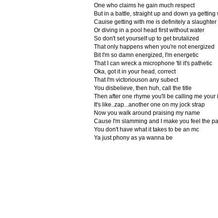
One who claims he gain much respect
But in a battle, straight up and down ya gettin
Cauise getting with me is definitely a slaughter
Or diving in a pool head first without water
So don't set yourself up to get brutalized
That only happens when you're not energized
Bit I'm so damn energized, I'm energetic
That I can wreck a microphone 'til it's pathetic
Oka, got it in your head, correct
That I'm victoriouson any subect
You disbelieve, then huh, call the title
Then after one rhyme you'll be calling me your 
It's like..zap...another one on my jock strap
Now you walk around praising my name
Cause I'm slamming and I make you feel the pa
You don't have what it takes to be an mc
Ya just phony as ya wanna be