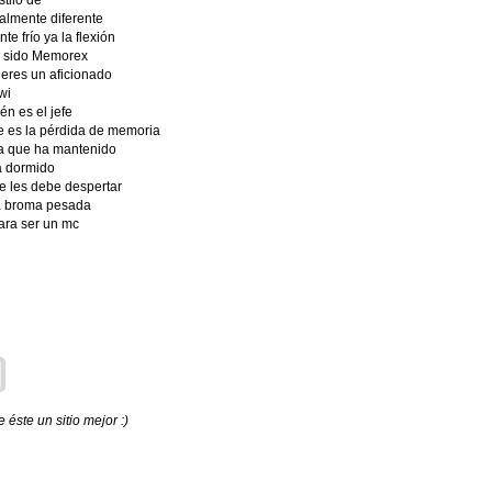
tilo de
almente diferente
e frío ya la flexión
r sido Memorex
 eres un aficionado
wi
én es el jefe
e es la pérdida de memoria
ya que ha mantenido
ha dormido
e les debe despertar
a broma pesada
ara ser un mc
éste un sitio mejor :)