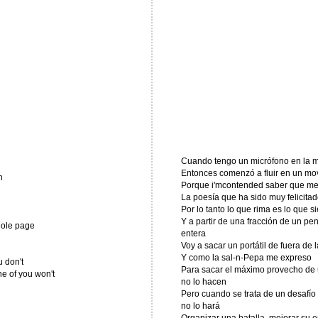
Cuando tengo un micrófono en la m
Entonces comenzó a fluir en un mo
n
Porque i'mcontended saber que me
La poesía que ha sido muy felicitad
Por lo tanto lo que rima es lo que s
Y a partir de una fracción de un p
whole page
entera
Voy a sacar un portátil de fuera de 
Y como la sal-n-Pepa me expreso
 don't
Para sacar el máximo provecho de 
ne of you won't
no lo hacen
Pero cuando se trata de un desafío 
no lo hará