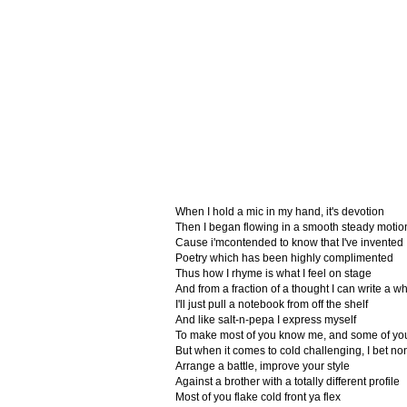
When I hold a mic in my hand, it's devotion
Then I began flowing in a smooth steady motio
Cause i'mcontended to know that I've invented
Poetry which has been highly complimented
Thus how I rhyme is what I feel on stage
And from a fraction of a thought I can write a 
I'll just pull a notebook from off the shelf
And like salt-n-pepa I express myself
To make most of you know me, and some of you
But when it comes to cold challenging, I bet no
Arrange a battle, improve your style
Against a brother with a totally different profile
Most of you flake cold front ya flex