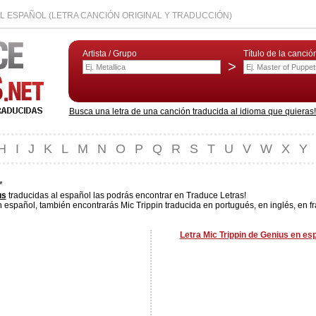
AL ESPAÑOL (LETRA CANCIÓN ORIGINAL Y TRADUCCIÓN)
Artista / Grupo
Título de la canció
>
Busca una letra de una canción traducida al idioma que quieras! L
H
I
J
K
L
M
N
O
P
Q
R
S
T
U
V
W
X
Y
L
us
traducidas al español las podrás encontrar en Traduce Letras!
n español, también encontrarás Mic Trippin traducida en portugués, en inglés, en f
Letra Mic Trippin de Genius en es