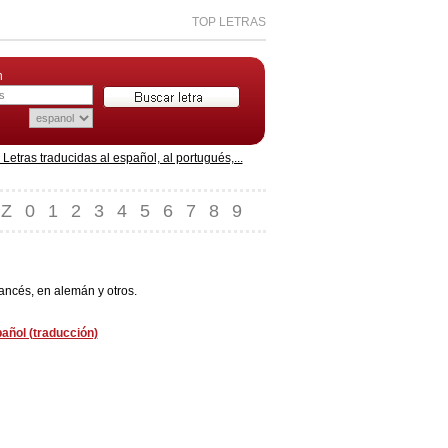
TOP LETRAS
n
etras traducidas al español, al portugués,...
Z
0
1
2
3
4
5
6
7
8
9
rancés, en alemán y otros.
pañol (traducción)