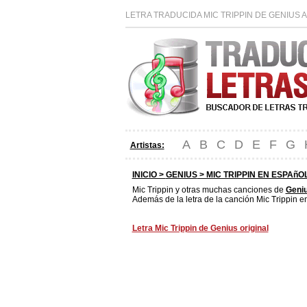
LETRA TRADUCIDA MIC TRIPPIN DE GENIUS 
A
B
C
D
E
F
G
Artistas:
INICIO >
GENIUS
> MIC TRIPPIN EN ESPAñO
Mic Trippin y otras muchas canciones de
Geni
Además de la letra de la canción Mic Trippin e
Letra Mic Trippin de Genius original