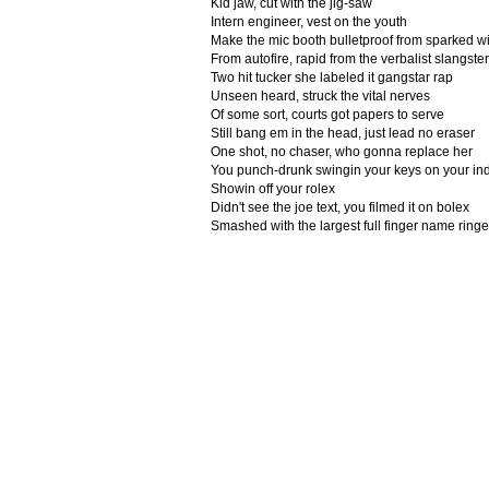
Kid jaw, cut with the jig-saw
Intern engineer, vest on the youth
Make the mic booth bulletproof from sparked w
From autofire, rapid from the verbalist slangster
Two hit tucker she labeled it gangstar rap
Unseen heard, struck the vital nerves
Of some sort, courts got papers to serve
Still bang em in the head, just lead no eraser
One shot, no chaser, who gonna replace her
You punch-drunk swingin your keys on your in
Showin off your rolex
Didn't see the joe text, you filmed it on bolex
Smashed with the largest full finger name ringer,