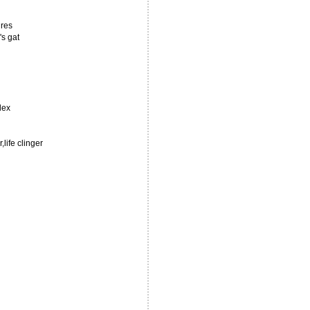
ires
's gat
dex
life clinger