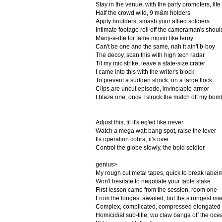
Stay in the venue, with the party promoters, life
Half the crowd wild, 9 m&m holders
Apply boulders, smash your allied soldiers
Intimate footage roll off the cameraman's shoul
Many-a-die for fame movin like leroy
Can't be one and the same, nah it ain't b-boy
The decoy, scan this with high tech radar
Til my mic strike, leave a state-size crater
I came into this with the writer's block
To prevent a sudden shock, on a large flock
Clips are uncut episode, invinciable armor
I blaze one, once I struck the match off my bom
Adjust this, til it's eq'ed like never
Watch a mega watt bang spot, raise the lever
Its operation cobra, it's over
Control the globe slowly, the bold soldier
genius>
My rough cut metal tapes, quick to break label
Won't hesitate to negotiate your table stake
First lesson came from the session, room one
From the longest awaited, but the strongest mad
Complex, complicated, compressed elongated
Homicidial sub-title, wu claw banga off the oc