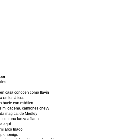
aber
ales
 en casa conocen como llavín
a en los áticos
 bucle con estática
de mi cadena, camiones chevy
ida mágica, de Medley
 con una lanza afilada
le aquí
i arco tirado
lip enemigo