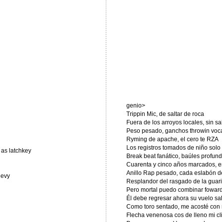
genio>
Trippin Mic, de saltar de roca
Fuera de los arroyos locales, sin s
Peso pesado, ganchos throwin voc
Ryming de apache, el cero te RZA
Los registros tomados de niño solo
as latchkey
Break beat fanático, baúles profund
Cuarenta y cinco años marcados, en
Anillo Rap pesado, cada eslabón 
hevy
Resplandor del rasgado de la guar
Pero mortal puedo combinar foward,
Él debe regresar ahora su vuelo sa
Como toro sentado, me acosté con m
Flecha venenosa cos de lleno mi c