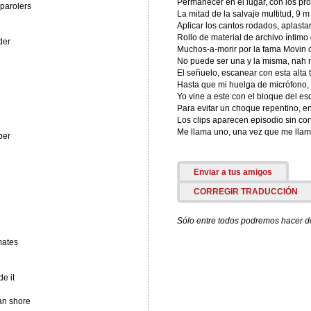
Permanecer en el lugar, con los pro
 parolers
La mitad de la salvaje multitud, 9 m 
Aplicar los cantos rodados, aplasta
Rollo de material de archivo íntim
der
Muchos-a-morir por la fama Movin
No puede ser una y la misma, nah 
El señuelo, escanear con esta alta 
Hasta que mi huelga de micrófono, 
Yo vine a este con el bloque del esc
Para evitar un choque repentino, 
Los clips aparecen episodio sin cor
Me llama uno, una vez que me llam
ber
Enviar a tus amigos
CORREGIR TRADUCCIÓN
Sólo entre todos podremos hacer de 
mates
e it
ean shore