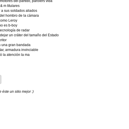
motores del partido, parolers vida
& m titulares
r a sus soldados aliados
o del hombro de la cámara
 como Leroy
no es b-boy
tecnología de radar
dejar un cráter del tamaño del Estado
ritor
en una gran bandada
tar, armadura invinciable
ó la atención la ma
éste un sitio mejor :)