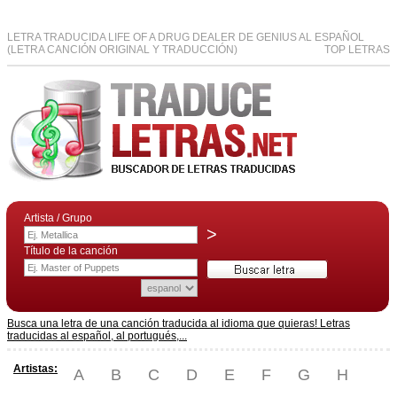
LETRA TRADUCIDA LIFE OF A DRUG DEALER DE GENIUS AL ESPAÑOL
(LETRA CANCIÓN ORIGINAL Y TRADUCCIÓN)
TOP LETRAS
Artista / Grupo
>
Título de la canción
Busca una letra de una canción traducida al idioma que quieras! Letras
traducidas al español, al portugués,...
Artistas:
A
B
C
D
E
F
G
H