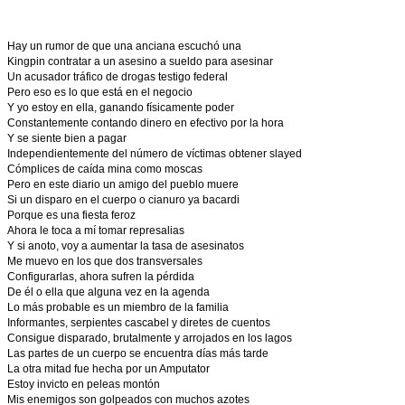
Hay un rumor de que una anciana escuchó una
Kingpin contratar a un asesino a sueldo para asesinar
Un acusador tráfico de drogas testigo federal
Pero eso es lo que está en el negocio
Y yo estoy en ella, ganando físicamente poder
Constantemente contando dinero en efectivo por la hora
Y se siente bien a pagar
Independientemente del número de víctimas obtener slayed
Cómplices de caída mina como moscas
Pero en este diario un amigo del pueblo muere
Si un disparo en el cuerpo o cianuro ya bacardi
Porque es una fiesta feroz
Ahora le toca a mí tomar represalias
Y si anoto, voy a aumentar la tasa de asesinatos
Me muevo en los que dos transversales
Configurarlas, ahora sufren la pérdida
De él o ella que alguna vez en la agenda
Lo más probable es un miembro de la familia
Informantes, serpientes cascabel y diretes de cuentos
Consigue disparado, brutalmente y arrojados en los lagos
Las partes de un cuerpo se encuentra días más tarde
La otra mitad fue hecha por un Amputator
Estoy invicto en peleas montón
Mis enemigos son golpeados con muchos azotes