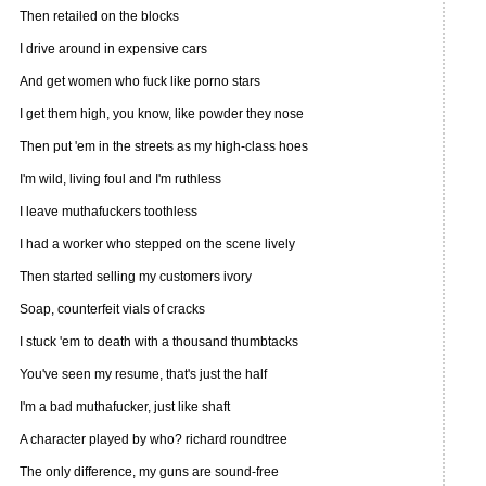
Then retailed on the blocks
I drive around in expensive cars
And get women who fuck like porno stars
I get them high, you know, like powder they nose
Then put 'em in the streets as my high-class hoes
I'm wild, living foul and I'm ruthless
I leave muthafuckers toothless
I had a worker who stepped on the scene lively
Then started selling my customers ivory
Soap, counterfeit vials of cracks
I stuck 'em to death with a thousand thumbtacks
You've seen my resume, that's just the half
I'm a bad muthafucker, just like shaft
A character played by who? richard roundtree
The only difference, my guns are sound-free