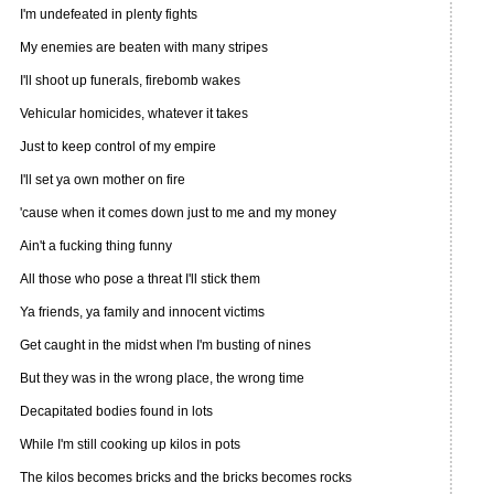
I'm undefeated in plenty fights
My enemies are beaten with many stripes
I'll shoot up funerals, firebomb wakes
Vehicular homicides, whatever it takes
Just to keep control of my empire
I'll set ya own mother on fire
'cause when it comes down just to me and my money
Ain't a fucking thing funny
All those who pose a threat I'll stick them
Ya friends, ya family and innocent victims
Get caught in the midst when I'm busting of nines
But they was in the wrong place, the wrong time
Decapitated bodies found in lots
While I'm still cooking up kilos in pots
The kilos becomes bricks and the bricks becomes rocks