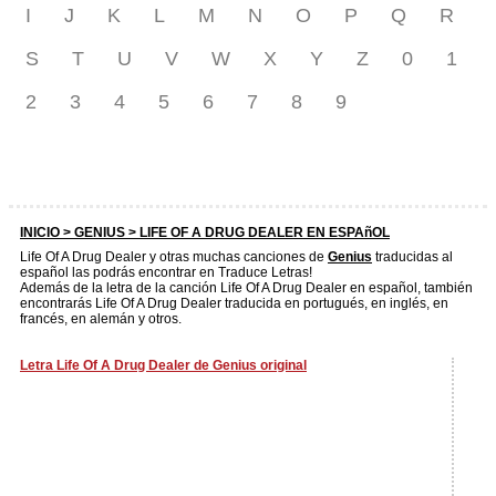
I
J
K
L
M
N
O
P
Q
R
S
T
U
V
W
X
Y
Z
0
1
2
3
4
5
6
7
8
9
INICIO >
GENIUS
> LIFE OF A DRUG DEALER EN ESPAñOL
Life Of A Drug Dealer y otras muchas canciones de
Genius
traducidas al
español las podrás encontrar en Traduce Letras!
Además de la letra de la canción Life Of A Drug Dealer en español, también
encontrarás Life Of A Drug Dealer traducida en portugués, en inglés, en
francés, en alemán y otros.
Letra Life Of A Drug Dealer de Genius original