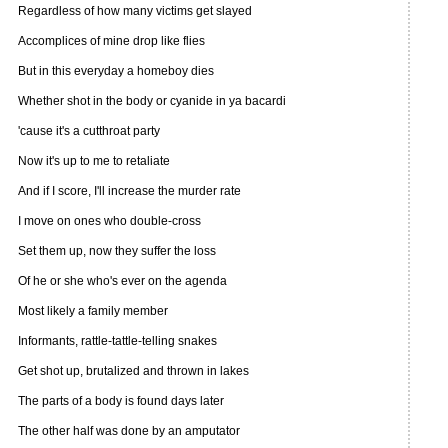
Regardless of how many victims get slayed
Accomplices of mine drop like flies
But in this everyday a homeboy dies
Whether shot in the body or cyanide in ya bacardi
'cause it's a cutthroat party
Now it's up to me to retaliate
And if I score, I'll increase the murder rate
I move on ones who double-cross
Set them up, now they suffer the loss
Of he or she who's ever on the agenda
Most likely a family member
Informants, rattle-tattle-telling snakes
Get shot up, brutalized and thrown in lakes
The parts of a body is found days later
The other half was done by an amputator