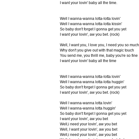
I want your lovin' baby all the time.
Well I wanna-wanna lotta-lotta lovin'
Well I wanna-wanna lotta-lotta kissin'
So baby don't forget I gonna get you yet
I want your lovin', aw you bet. (rock)
Well, I want you, I love you, I need you so much
Why don't you give out with that magic touch
You send me, you thrill me, baby you're so fine
I want your lovin' baby all the time
Well I wanna-wanna lotta-lotta lovin'
Well I wanna-wanna lotta-lotta huggin'
So baby don't forget I gonna get you yet
I want your lovin', aw you bet. (rock)
Well I wanna-wanna lotta lovin'
Well I wanna-wanna lotta huggin'
So baby don't forget I gonna get you yet
I want your lovin', aw you bet
Well,i need your lovin', aw you bet
Well, I want your lovin', aw you bet
Well,i need your lovin', aw you bet