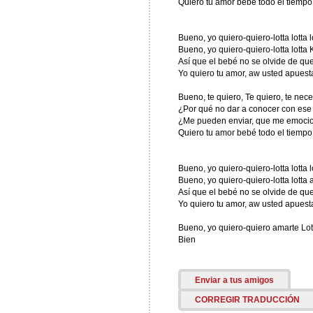
Quiero tu amor bebé todo el tiempo
Bueno, yo quiero-quiero-lotta lotta l
Bueno, yo quiero-quiero-lotta lotta K
Así que el bebé no se olvide de que
Yo quiero tu amor, aw usted apuest
Bueno, te quiero, Te quiero, te nece
¿Por qué no dar a conocer con ese
¿Me pueden enviar, que me emocion
Quiero tu amor bebé todo el tiempo
Bueno, yo quiero-quiero-lotta lotta l
Bueno, yo quiero-quiero-lotta lotta 
Así que el bebé no se olvide de que
Yo quiero tu amor, aw usted apuest
Bueno, yo quiero-quiero amarte Lott
Bien
Enviar a tus amigos
CORREGIR TRADUCCIÓN