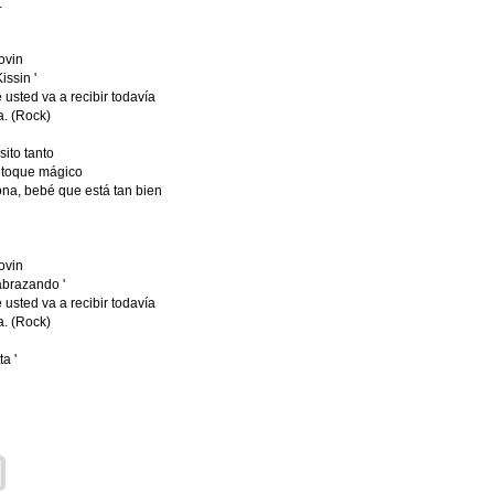
.
ovin
issin '
 usted va a recibir todavía
a. (Rock)
sito tanto
 toque mágico
a, bebé que está tan bien
ovin
abrazando '
 usted va a recibir todavía
a. (Rock)
a '