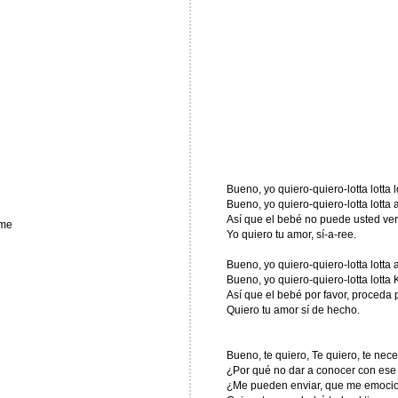
Bueno, yo quiero-quiero-lotta lotta l
Bueno, yo quiero-quiero-lotta lotta 
Así que el bebé no puede usted ver
 me
Yo quiero tu amor, sí-a-ree.
Bueno, yo quiero-quiero-lotta lotta 
Bueno, yo quiero-quiero-lotta lotta K
Así que el bebé por favor, proceda
Quiero tu amor sí de hecho.
Bueno, te quiero, Te quiero, te nece
¿Por qué no dar a conocer con ese
¿Me pueden enviar, que me emocion