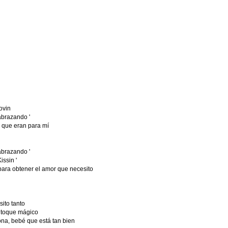
ovin
abrazando '
 que eran para mí
abrazando '
issin '
 para obtener el amor que necesito
sito tanto
 toque mágico
a, bebé que está tan bien