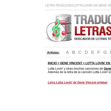
LETRA TRADUCIDA LOTTA LOVIN' DE GENE V
A
B
C
D
E
F
G
Artistas:
INICIO >
GENE VINCENT
> LOTTA LOVIN' EN
Lotta Lovin' y otras muchas canciones de
Gene
Además de la letra de la canción Lotta Lovin' e
Letra Lotta Lovin' de Gene Vincent original