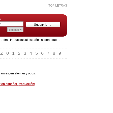
TOP LETRAS
n
etras traducidas al español, al portugués,...
Z
0
1
2
3
4
5
6
7
8
9
rancés, en alemán y otros.
t en español (traducción)