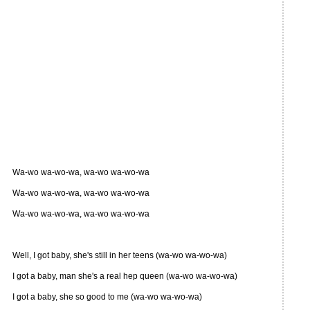
Wa-wo wa-wo-wa, wa-wo wa-wo-wa
Wa-wo wa-wo-wa, wa-wo wa-wo-wa
Wa-wo wa-wo-wa, wa-wo wa-wo-wa
Well, I got baby, she's still in her teens (wa-wo wa-wo-wa)
I got a baby, man she's a real hep queen (wa-wo wa-wo-wa)
I got a baby, she so good to me (wa-wo wa-wo-wa)