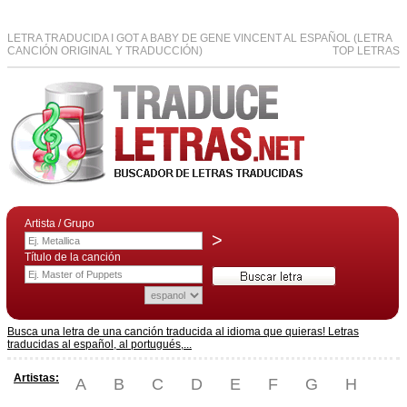
LETRA TRADUCIDA I GOT A BABY DE GENE VINCENT AL ESPAÑOL (LETRA
CANCIÓN ORIGINAL Y TRADUCCIÓN)
TOP LETRAS
Artista / Grupo
>
Título de la canción
Busca una letra de una canción traducida al idioma que quieras! Letras
traducidas al español, al portugués,...
Artistas:
A
B
C
D
E
F
G
H