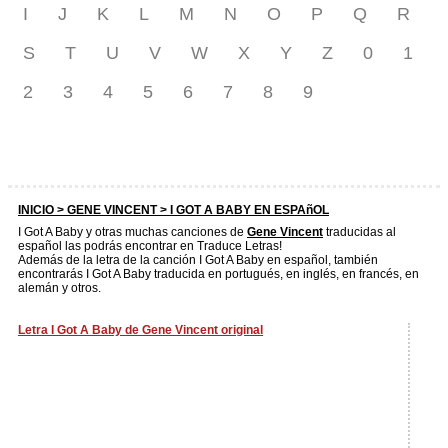
I
J
K
L
M
N
O
P
Q
R
S
T
U
V
W
X
Y
Z
0
1
2
3
4
5
6
7
8
9
INICIO >
GENE VINCENT
> I GOT A BABY EN ESPAñOL
I Got A Baby y otras muchas canciones de
Gene Vincent
traducidas al
español las podrás encontrar en Traduce Letras!
Además de la letra de la canción I Got A Baby en español, también
encontrarás I Got A Baby traducida en portugués, en inglés, en francés, en
alemán y otros.
Letra I Got A Baby de Gene Vincent original