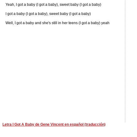
Yeah, I got a baby (I got a baby), sweet baby (I got a baby)
I got a baby (I got a baby), sweet baby (I got a baby)
Well, I got a baby and she's still in her teens (I got a baby) yeah
Letra I Got A Baby de Gene Vincent en español (traducción)