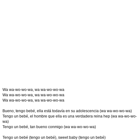
Wa wa-wo-wo-wa, wa wa-wo-wo-wa
Wa wa-wo-wo-wa, wa wa-wo-wo-wa
Wa wa-wo-wo-wa, wa wa-wo-wo-wa
Bueno, tengo bebé, ella está todavía en su adolescencia (wa wa-wo-wo-wa)
Tengo un bebé, el hombre que ella es una verdadera reina hep (wa wa-wo-wo-
wa)
Tengo un bebé, tan bueno conmigo (wa wa-wo-wo-wa)
Tengo un bebé (tengo un bebé), sweet baby (tengo un bebé)