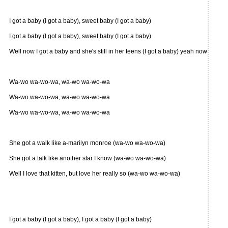
I got a baby (I got a baby), sweet baby (I got a baby)
I got a baby (I got a baby), sweet baby (I got a baby)
Well now I got a baby and she's still in her teens (I got a baby) yeah now
Wa-wo wa-wo-wa, wa-wo wa-wo-wa
Wa-wo wa-wo-wa, wa-wo wa-wo-wa
Wa-wo wa-wo-wa, wa-wo wa-wo-wa
She got a walk like a-marilyn monroe (wa-wo wa-wo-wa)
She got a talk like another star I know (wa-wo wa-wo-wa)
Well I love that kitten, but love her really so (wa-wo wa-wo-wa)
I got a baby (I got a baby), I got a baby (I got a baby)