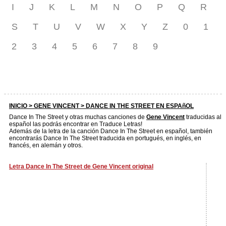
I
J
K
L
M
N
O
P
Q
R
S
T
U
V
W
X
Y
Z
0
1
2
3
4
5
6
7
8
9
INICIO >
GENE VINCENT
> DANCE IN THE STREET EN ESPAñOL
Dance In The Street y otras muchas canciones de
Gene Vincent
traducidas al
español las podrás encontrar en Traduce Letras!
Además de la letra de la canción Dance In The Street en español, también
encontrarás Dance In The Street traducida en portugués, en inglés, en
francés, en alemán y otros.
Letra Dance In The Street de Gene Vincent original