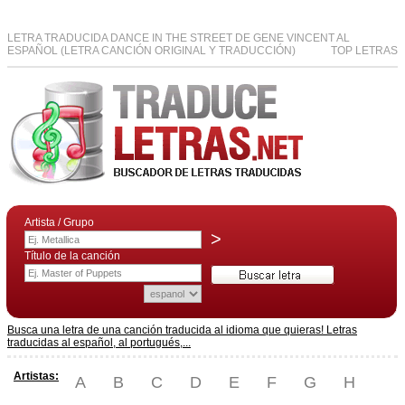
LETRA TRADUCIDA DANCE IN THE STREET DE GENE VINCENT AL
ESPAÑOL (LETRA CANCIÓN ORIGINAL Y TRADUCCIÓN)
TOP LETRAS
Artista / Grupo
>
Título de la canción
Busca una letra de una canción traducida al idioma que quieras! Letras
traducidas al español, al portugués,...
Artistas:
A
B
C
D
E
F
G
H