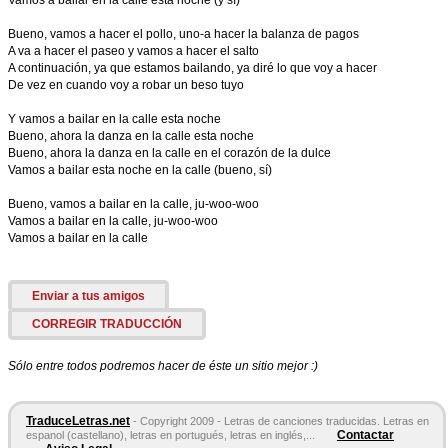
Vamos a bailar en la calle esta noche (y sí)
Bueno, vamos a hacer el pollo, uno-a hacer la balanza de pagos
A va a hacer el paseo y vamos a hacer el salto
A continuación, ya que estamos bailando, ya diré lo que voy a hacer
De vez en cuando voy a robar un beso tuyo
Y vamos a bailar en la calle esta noche
Bueno, ahora la danza en la calle esta noche
Bueno, ahora la danza en la calle en el corazón de la dulce
Vamos a bailar esta noche en la calle (bueno, sí)
Bueno, vamos a bailar en la calle, ju-woo-woo
Vamos a bailar en la calle, ju-woo-woo
Vamos a bailar en la calle
Enviar a tus amigos
CORREGIR TRADUCCIÓN
Sólo entre todos podremos hacer de éste un sitio mejor :)
TraduceLetras.net
- Copyright 2009 - Letras de canciones traducidas. Letras en
Contactar
espanol (castellano), letras en portugués, letras en inglés,...