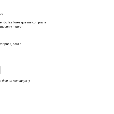
ado
iendo las flores que me compraría
vanecen y mueren
 por ti, para ti
éste un sitio mejor :)