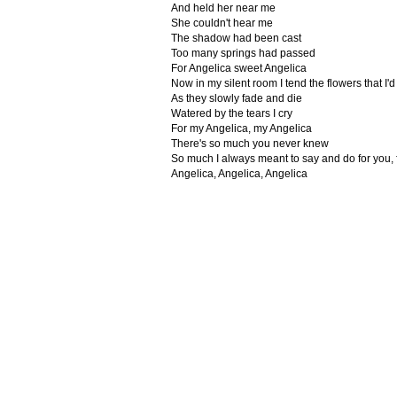
And held her near me
She couldn't hear me
The shadow had been cast
Too many springs had passed
For Angelica sweet Angelica
Now in my silent room I tend the flowers that I'd
As they slowly fade and die
Watered by the tears I cry
For my Angelica, my Angelica
There's so much you never knew
So much I always meant to say and do for you, 
Angelica, Angelica, Angelica