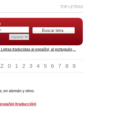
TOP LETRAS
n
etras traducidas al español, al portugués,...
Z
0
1
2
3
4
5
6
7
8
9
s, en alemán y otros.
español (traducción)