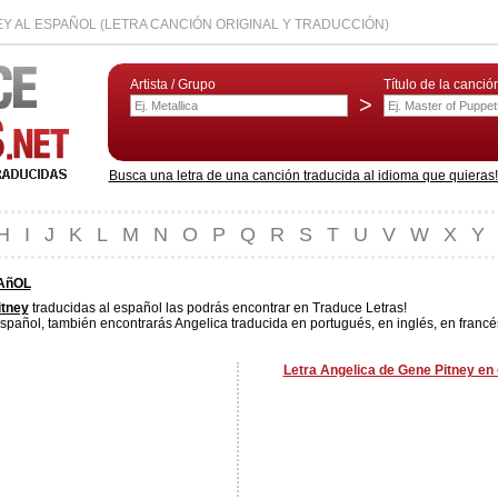
EY AL ESPAÑOL (LETRA CANCIÓN ORIGINAL Y TRADUCCIÓN)
Artista / Grupo
Título de la canció
>
Busca una letra de una canción traducida al idioma que quieras! L
H
I
J
K
L
M
N
O
P
Q
R
S
T
U
V
W
X
Y
AñOL
itney
traducidas al español las podrás encontrar en Traduce Letras!
spañol, también encontrarás Angelica traducida en portugués, en inglés, en francé
Letra Angelica de Gene Pitney en 