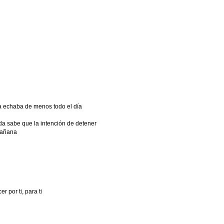
a echaba de menos todo el día
nda sabe que la intención de detener
mañana
 por ti, para ti