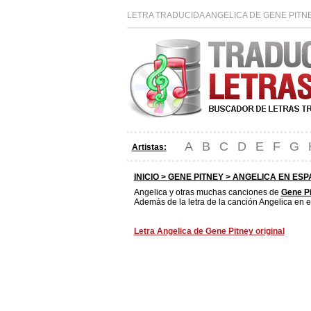
LETRA TRADUCIDA ANGELICA DE GENE PITN
A
B
C
D
E
F
G
Artistas:
INICIO >
GENE PITNEY
> ANGELICA EN ESP
Angelica y otras muchas canciones de
Gene P
Además de la letra de la canción Angelica en e
Letra Angelica de Gene Pitney original