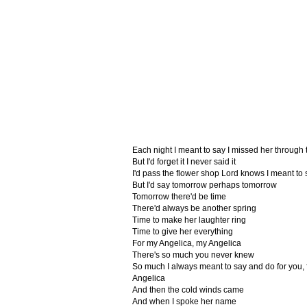
Each night I meant to say I missed her through 
But I'd forget it I never said it
I'd pass the flower shop Lord knows I meant to 
But I'd say tomorrow perhaps tomorrow
Tomorrow there'd be time
There'd always be another spring
Time to make her laughter ring
Time to give her everything
For my Angelica, my Angelica
There's so much you never knew
So much I always meant to say and do for you, 
Angelica
And then the cold winds came
And when I spoke her name