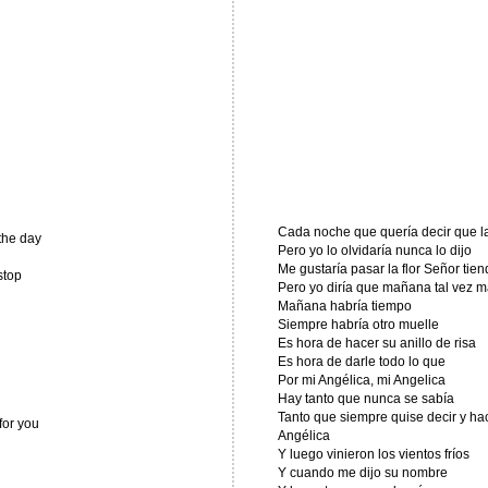
Cada noche que quería decir que l
the day
Pero yo lo olvidaría nunca lo dijo
Me gustaría pasar la flor Señor tie
stop
Pero yo diría que mañana tal vez 
Mañana habría tiempo
Siempre habría otro muelle
Es hora de hacer su anillo de risa
Es hora de darle todo lo que
Por mi Angélica, mi Angelica
Hay tanto que nunca se sabía
Tanto que siempre quise decir y hacer
for you
Angélica
Y luego vinieron los vientos fríos
Y cuando me dijo su nombre