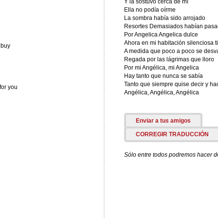
Y la sostuvo cerca de mí
Ella no podía oírme
La sombra había sido arrojado
Resortes Demasiados habían pas
Por Angelica Angelica dulce
Ahora en mi habitación silenciosa t
 buy
A medida que poco a poco se des
Regada por las lágrimas que lloro
Por mi Angélica, mi Angelica
Hay tanto que nunca se sabía
Tanto que siempre quise decir y hacer
for you
Angélica, Angélica, Angélica
Enviar a tus amigos
CORREGIR TRADUCCIÓN
Sólo entre todos podremos hacer de 