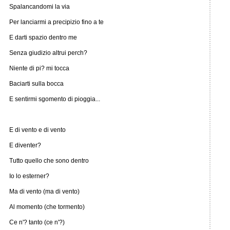
Spalancandomi la via
Per lanciarmi a precipizio fino a te
E darti spazio dentro me
Senza giudizio altrui perch?
Niente di pi? mi tocca
Baciarti sulla bocca
E sentirmi sgomento di pioggia...
E di vento e di vento
E diventer?
Tutto quello che sono dentro
Io lo esterner?
Ma di vento (ma di vento)
Al momento (che tormento)
Ce n'? tanto (ce n'?)