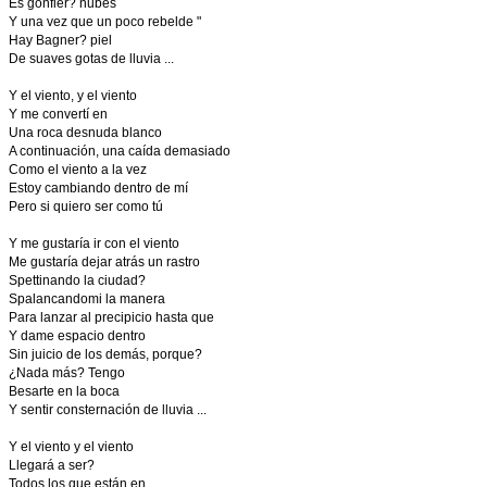
Es gonfier? nubes
Y una vez que un poco rebelde "
Hay Bagner? piel
De suaves gotas de lluvia ...
Y el viento, y el viento
Y me convertí en
Una roca desnuda blanco
A continuación, una caída demasiado
Como el viento a la vez
Estoy cambiando dentro de mí
Pero si quiero ser como tú
Y me gustaría ir con el viento
Me gustaría dejar atrás un rastro
Spettinando la ciudad?
Spalancandomi la manera
Para lanzar al precipicio hasta que
Y dame espacio dentro
Sin juicio de los demás, porque?
¿Nada más? Tengo
Besarte en la boca
Y sentir consternación de lluvia ...
Y el viento y el viento
Llegará a ser?
Todos los que están en