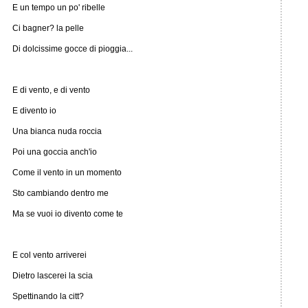
E un tempo un po' ribelle
Ci bagner? la pelle
Di dolcissime gocce di pioggia...
E di vento, e di vento
E divento io
Una bianca nuda roccia
Poi una goccia anch'io
Come il vento in un momento
Sto cambiando dentro me
Ma se vuoi io divento come te
E col vento arriverei
Dietro lascerei la scia
Spettinando la citt?