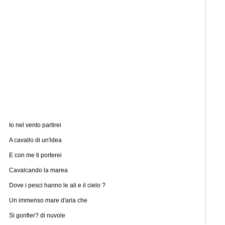
Io nel vento partirei
A cavallo di un'idea
E con me ti porterei
Cavalcando la marea
Dove i pesci hanno le ali e il cielo ?
Un immenso mare d'aria che
Si gonfier? di nuvole