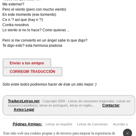
Me esterner?
Pero el viento (pero con mucho viento)
En este momento (ese tormento)
Ce n '? así que (hay n '?)
Contra nosotros
Lo siento si no lo hace? Como quieras ...
Pero si me convierto en un ángel sabe lo que digo?
Te digo esto? esta hermosa piadosa
Enviar a tus amigos
CORREGIR TRADUCCIÓN
Sólo entre todos podremos hacer de éste un sitio mejor :)
TraduceLetras.net
- Copyright 2009 - Letras de canciones traducidas. Letras en
Contactar
espanol (castellano), letras en portugués, letras en inglés,...
Aviso Legal
Páginas Amigas:
Letras en español
Letras de Canciones
Acordes y
Tablaturas
×
Este sitio web usa cookies propias y de terceros para mejorar la experiencia de