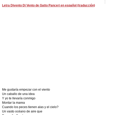
Letra Divento Di Vento de Gatto Panceri en español (traducción)
Me gustaría empezar con el viento
Un caballo de una idea
Y yo te llevaría conmigo
Montar la marea
Cuando los peces tienen alas y el cielo?
Un vasto océano de aire que