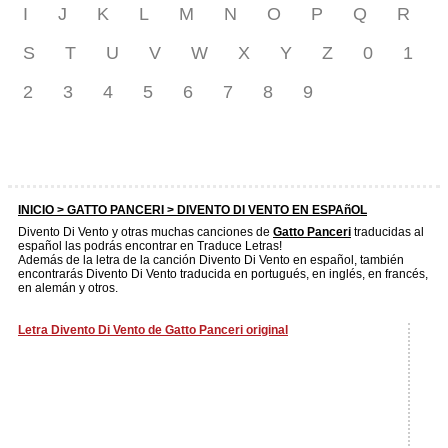
I
J
K
L
M
N
O
P
Q
R
S
T
U
V
W
X
Y
Z
0
1
2
3
4
5
6
7
8
9
INICIO >
GATTO PANCERI
> DIVENTO DI VENTO EN ESPAñOL
Divento Di Vento y otras muchas canciones de
Gatto Panceri
traducidas al
español las podrás encontrar en Traduce Letras!
Además de la letra de la canción Divento Di Vento en español, también
encontrarás Divento Di Vento traducida en portugués, en inglés, en francés,
en alemán y otros.
Letra Divento Di Vento de Gatto Panceri original