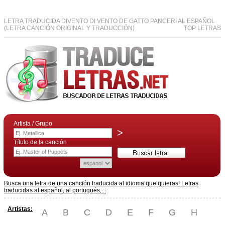
LETRA TRADUCIDA DIVENTO DI VENTO DE GATTO PANCERI AL ESPAÑOL
(LETRA CANCIÓN ORIGINAL Y TRADUCCIÓN)
TOP LETRAS
Artista / Grupo
>
Título de la canción
Busca una letra de una canción traducida al idioma que quieras! Letras
traducidas al español, al portugués,...
Artistas:
A
B
C
D
E
F
G
H