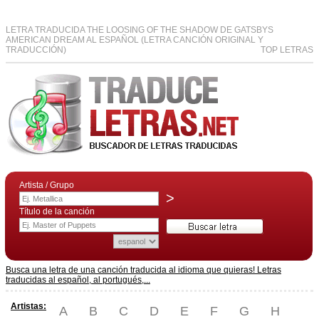
LETRA TRADUCIDA THE LOOSING OF THE SHADOW DE GATSBYS
AMERICAN DREAM AL ESPAÑOL (LETRA CANCIÓN ORIGINAL Y
TRADUCCIÓN)
TOP LETRAS
Artista / Grupo
>
Título de la canción
Busca una letra de una canción traducida al idioma que quieras! Letras
traducidas al español, al portugués,...
Artistas:
A
B
C
D
E
F
G
H