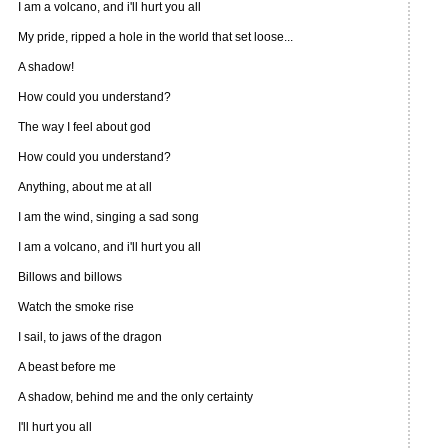
I am a volcano, and i'll hurt you all
My pride, ripped a hole in the world that set loose...
A shadow!
How could you understand?
The way I feel about god
How could you understand?
Anything, about me at all
I am the wind, singing a sad song
I am a volcano, and i'll hurt you all
Billows and billows
Watch the smoke rise
I sail, to jaws of the dragon
A beast before me
A shadow, behind me and the only certainty
I'll hurt you all