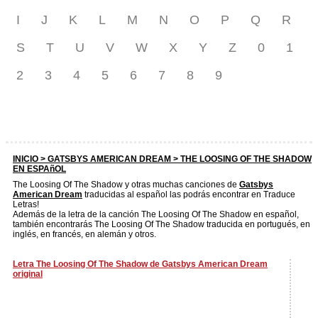
I
J
K
L
M
N
O
P
Q
R
S
T
U
V
W
X
Y
Z
0
1
2
3
4
5
6
7
8
9
INICIO >
GATSBYS AMERICAN DREAM
> THE LOOSING OF THE SHADOW
EN ESPAñOL
The Loosing Of The Shadow y otras muchas canciones de
Gatsbys
American Dream
traducidas al español las podrás encontrar en Traduce
Letras!
Además de la letra de la canción The Loosing Of The Shadow en español,
también encontrarás The Loosing Of The Shadow traducida en portugués, en
inglés, en francés, en alemán y otros.
Letra The Loosing Of The Shadow de Gatsbys American Dream
original