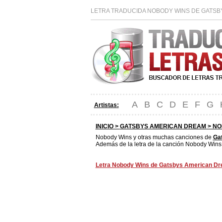
LETRA TRADUCIDA NOBODY WINS DE GATSBY
A
B
C
D
E
F
G
Artistas:
INICIO >
GATSBYS AMERICAN DREAM
> NO
Nobody Wins y otras muchas canciones de
Ga
Además de la letra de la canción Nobody Wins 
Letra Nobody Wins de Gatsbys American Dre