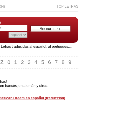
ÓN)
TOP LETRAS
n
etras traducidas al español, al portugués,...
Z
0
1
2
3
4
5
6
7
8
9
tras!
n francés, en alemán y otros.
erican Dream en español (traducción)