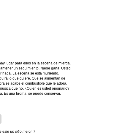
hay lugar para ellos en la escena de mierda.
antener un seguimiento. Nadie gana. Usted
or nada. La escena se está muriendo.
uirá lo que quiere. Que se alimentan de
ora se acabe el combustible que le adora.
música que no. ¿Quién es usted originario?
a. Es una broma, se puede conservar.
éste un sitio mejor :)