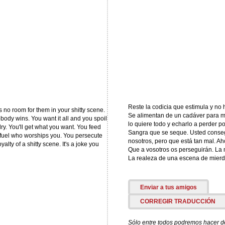
Reste la codicia que estimula y no 
s no room for them in your shitty scene.
Se alimentan de un cadáver para m
body wins. You want it all and you spoil
lo quiere todo y echarlo a perder p
dry. You'll get what you want. You feed
Sangra que se seque. Usted conseg
 fuel who worships you. You persecute
nosotros, pero que está tan mal. Ah
lty of a shitty scene. It's a joke you
Que a vosotros os perseguirán. La 
La realeza de una escena de mierd
Enviar a tus amigos
CORREGIR TRADUCCIÓN
Sólo entre todos podremos hacer de 