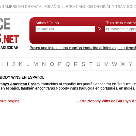
S AMERICAN DREAM AL ESPAÑOL (LETRA CANCIÓN ORIGINAL Y TRADUCCI
Artista / Grupo
Título de la canció
>
Busca una letra de una canción traducida al idioma que quieras! L
H
I
J
K
L
M
N
O
P
Q
R
S
T
U
V
W
X
Y
BODY WINS EN ESPAñOL
tsbys American Dream
traducidas al español las podrás encontrar en Traduce Le
en español, también encontrarás Nobody Wins traducida en portugués, en inglés, e
am original
Letra Nobody Wins de Gatsbys Am