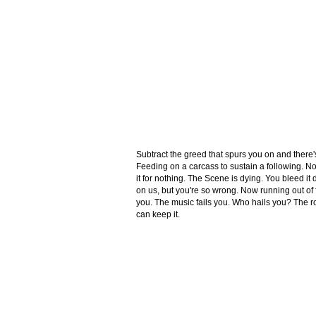
Subtract the greed that spurs you on and there'
Feeding on a carcass to sustain a following. No
it for nothing. The Scene is dying. You bleed it 
on us, but you're so wrong. Now running out of
you. The music fails you. Who hails you? The roya
can keep it.