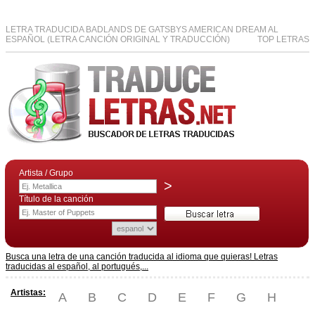
LETRA TRADUCIDA BADLANDS DE GATSBYS AMERICAN DREAM AL
ESPAÑOL (LETRA CANCIÓN ORIGINAL Y TRADUCCIÓN)
TOP LETRAS
Artista / Grupo
>
Título de la canción
Busca una letra de una canción traducida al idioma que quieras! Letras
traducidas al español, al portugués,...
Artistas:
A
B
C
D
E
F
G
H