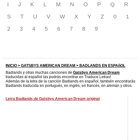
I
J
K
L
M
N
O
P
Q
R
S
T
U
V
W
X
Y
Z
0
1
2
3
4
5
6
7
8
9
INICIO >
GATSBYS AMERICAN DREAM
> BADLANDS EN ESPAñOL
Badlands y otras muchas canciones de
Gatsbys American Dream
traducidas al español las podrás encontrar en Traduce Letras!
Además de la letra de la canción Badlands en español, también encontrarás
Badlands traducida en portugués, en inglés, en francés, en alemán y otros.
Letra Badlands de Gatsbys American Dream original