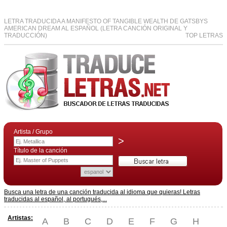
LETRA TRADUCIDA A MANIFESTO OF TANGIBLE WEALTH DE GATSBYS
AMERICAN DREAM AL ESPAÑOL (LETRA CANCIÓN ORIGINAL Y
TRADUCCIÓN)
TOP LETRAS
Artista / Grupo
>
Título de la canción
Busca una letra de una canción traducida al idioma que quieras! Letras
traducidas al español, al portugués,...
Artistas:
A
B
C
D
E
F
G
H