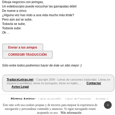
Dibuja negocios con jeringas,
Un estetoscopio puede escuchar las garrapatas débil
De nueve a cinco.
¿Alguna vez has visto a una vida mucho más triste?
Pero aún así se sube,
Todavía se sube,
Todavía sube.
Oh ...
Enviar a tus amigos
CORREGIR TRADUCCIÓN
Sólo entre todos podremos hacer de éste un sitio mejor :)
TraduceLetras.net
- Copyright 2009 - Letras de canciones traducidas. Letras en
Contactar
espanol (castellano), letras en portugués, letras en inglés,...
Aviso Legal
Páginas Amigas:
Letras en español
Letras de Canciones
Acordes y
Tablaturas
×
Este sitio web usa cookies propias y de terceros para mejorar la experiencia de
navegación y personalizar contenido y anuncios. Si sigue navegando estará
aceptando su uso.
Más información