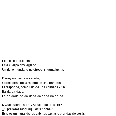
Eloise se encuentra,
Este cuerpo privilegiado,
Un ritmo mundano no ofrece ninguna lucha.
Danny mantiene apretada,
Cromo beso de la muerte en una bandeja,
Él responde, como raid de una colmena - Oh.
Ba-da-da-dada,
La-da-dada-da-da-dada-da-dada-da-da-da ...
(¿Qué quieres ser?) ¿A quién quieres ser?
¿O prefieres morir aquí esta noche?
Este es un mural de las cabinas vacías y prendas de vestir.