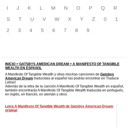
I
J
K
L
M
N
O
P
Q
R
S
T
U
V
W
X
Y
Z
0
1
2
3
4
5
6
7
8
9
INICIO >
GATSBYS AMERICAN DREAM
> A MANIFESTO OF TANGIBLE
WEALTH EN ESPAñOL
A Manifesto Of Tangible Wealth y otras muchas canciones de
Gatsbys
American Dream
traducidas al español las podrás encontrar en Traduce
Letras!
Además de la letra de la canción A Manifesto Of Tangible Wealth en español,
también encontrarás A Manifesto Of Tangible Wealth traducida en portugués,
en inglés, en francés, en alemán y otros.
Letra A Manifesto Of Tangible Wealth de Gatsbys American Dream
original