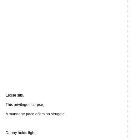
Eloise sits,
This privileged corpse,
A mundane pace offers no struggle.
Danny holds tight,