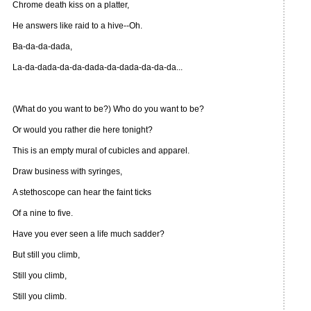
Chrome death kiss on a platter,
He answers like raid to a hive--Oh.
Ba-da-da-dada,
La-da-dada-da-da-dada-da-dada-da-da-da...
(What do you want to be?) Who do you want to be?
Or would you rather die here tonight?
This is an empty mural of cubicles and apparel.
Draw business with syringes,
A stethoscope can hear the faint ticks
Of a nine to five.
Have you ever seen a life much sadder?
But still you climb,
Still you climb,
Still you climb.