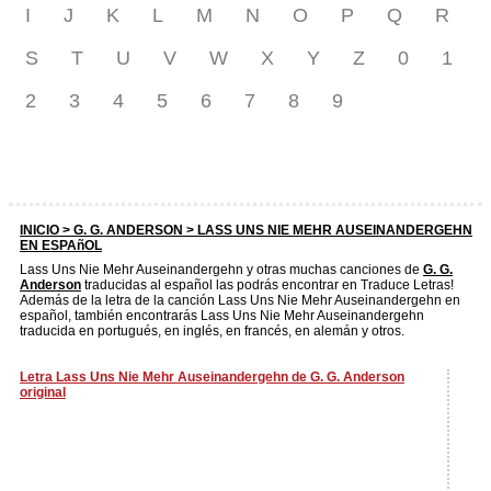
I
J
K
L
M
N
O
P
Q
R
S
T
U
V
W
X
Y
Z
0
1
2
3
4
5
6
7
8
9
INICIO >
G. G. ANDERSON
> LASS UNS NIE MEHR AUSEINANDERGEHN
EN ESPAñOL
Lass Uns Nie Mehr Auseinandergehn y otras muchas canciones de
G. G.
Anderson
traducidas al español las podrás encontrar en Traduce Letras!
Además de la letra de la canción Lass Uns Nie Mehr Auseinandergehn en
español, también encontrarás Lass Uns Nie Mehr Auseinandergehn
traducida en portugués, en inglés, en francés, en alemán y otros.
Letra Lass Uns Nie Mehr Auseinandergehn de G. G. Anderson
original