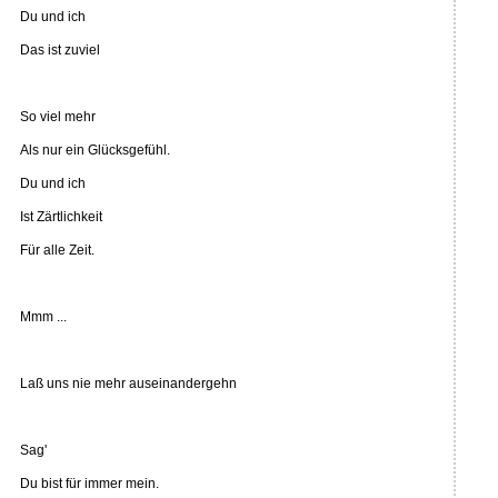
Du und ich
Das ist zuviel
So viel mehr
Als nur ein Glücksgefühl.
Du und ich
Ist Zärtlichkeit
Für alle Zeit.
Mmm ...
Laß uns nie mehr auseinandergehn
Sag'
Du bist für immer mein.