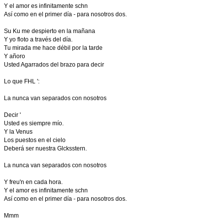
Y el amor es infinitamente schn
Así como en el primer día - para nosotros dos.
Su Ku me despierto en la mañana
Y yo floto a través del día.
Tu mirada me hace débil por la tarde
Y añoro
Usted Agarrados del brazo para decir
Lo que FHL ':
La nunca van separados con nosotros
Decir '
Usted es siempre mío.
Y la Venus
Los puestos en el cielo
Deberá ser nuestra Glcksstern.
La nunca van separados con nosotros
Y freu'n en cada hora.
Y el amor es infinitamente schn
Así como en el primer día - para nosotros dos.
Mmm