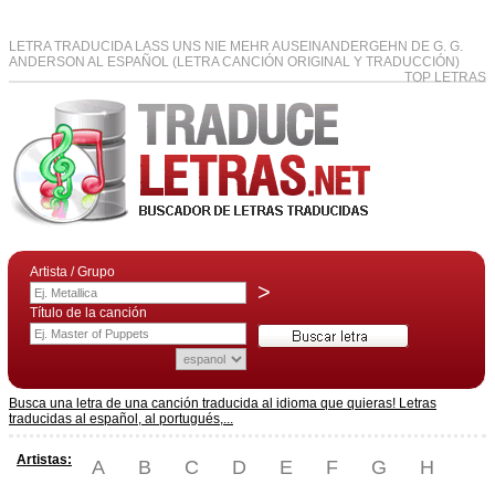
LETRA TRADUCIDA LASS UNS NIE MEHR AUSEINANDERGEHN DE G. G.
ANDERSON AL ESPAÑOL (LETRA CANCIÓN ORIGINAL Y TRADUCCIÓN)
TOP LETRAS
Artista / Grupo
>
Título de la canción
Busca una letra de una canción traducida al idioma que quieras! Letras
traducidas al español, al portugués,...
Artistas:
A
B
C
D
E
F
G
H