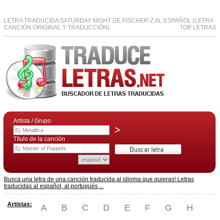
LETRA TRADUCIDA SATURDAY NIGHT DE FISCHER-Z AL ESPAÑOL (LETRA
CANCIÓN ORIGINAL Y TRADUCCIÓN)
TOP LETRAS
Artista / Grupo
>
Título de la canción
Busca una letra de una canción traducida al idioma que quieras! Letras
traducidas al español, al portugués,...
Artistas:
A
B
C
D
E
F
G
H