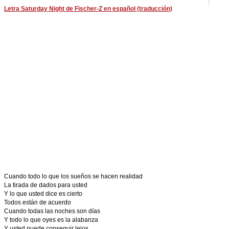
Letra Saturday Night de Fischer-Z en español (traducción)
Cuando todo lo que los sueños se hacen realidad
La tirada de dados para usted
Y lo que usted dice es cierto
Todos están de acuerdo
Cuando todas las noches son días
Y todo lo que oyes es la alabanza
Y usted puede conseguir lejos