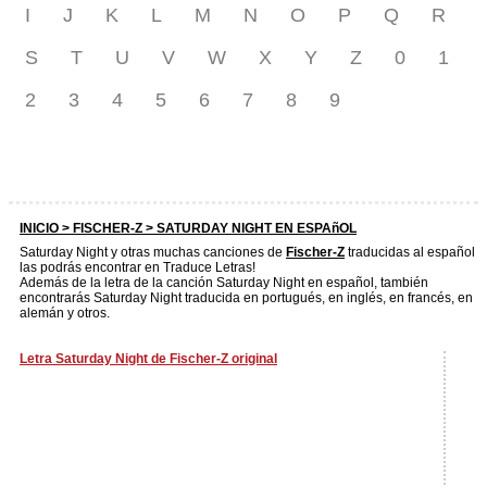
I
J
K
L
M
N
O
P
Q
R
S
T
U
V
W
X
Y
Z
0
1
2
3
4
5
6
7
8
9
INICIO >
FISCHER-Z
> SATURDAY NIGHT EN ESPAñOL
Saturday Night y otras muchas canciones de
Fischer-Z
traducidas al español
las podrás encontrar en Traduce Letras!
Además de la letra de la canción Saturday Night en español, también
encontrarás Saturday Night traducida en portugués, en inglés, en francés, en
alemán y otros.
Letra Saturday Night de Fischer-Z original