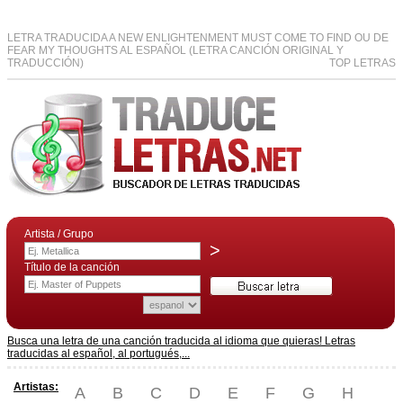
LETRA TRADUCIDA A NEW ENLIGHTENMENT MUST COME TO FIND OU DE
FEAR MY THOUGHTS AL ESPAÑOL (LETRA CANCIÓN ORIGINAL Y
TRADUCCIÓN)
TOP LETRAS
Artista / Grupo
>
Título de la canción
Busca una letra de una canción traducida al idioma que quieras! Letras
traducidas al español, al portugués,...
Artistas:
A
B
C
D
E
F
G
H