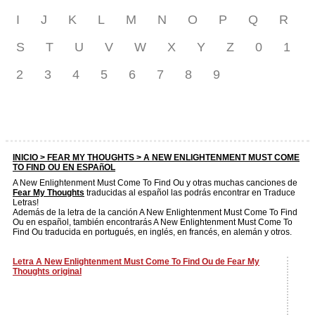
I
J
K
L
M
N
O
P
Q
R
S
T
U
V
W
X
Y
Z
0
1
2
3
4
5
6
7
8
9
INICIO >
FEAR MY THOUGHTS
> A NEW ENLIGHTENMENT MUST COME
TO FIND OU EN ESPAñOL
A New Enlightenment Must Come To Find Ou y otras muchas canciones de
Fear My Thoughts
traducidas al español las podrás encontrar en Traduce
Letras!
Además de la letra de la canción A New Enlightenment Must Come To Find
Ou en español, también encontrarás A New Enlightenment Must Come To
Find Ou traducida en portugués, en inglés, en francés, en alemán y otros.
Letra A New Enlightenment Must Come To Find Ou de Fear My
Thoughts original