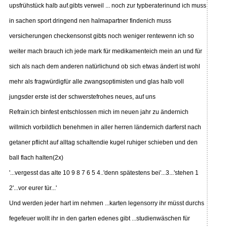
upsfrühstück halb auf.gibts verweil ... noch zur typberaterinund ich muss
in sachen sport dringend nen halmapartner findenich muss
versicherungen checkensonst gibts noch weniger rentewenn ich so
weiter mach brauch ich jede mark für medikamenteich mein an und für
sich als nach dem anderen natürlichund ob sich etwas ändert ist wohl
mehr als fragwürdigfür alle zwangsoptimisten und glas halb voll
jungsder erste ist der schwerstefrohes neues, auf uns
Refrain:ich binfest entschlossen mich im neuen jahr zu ändernich
willmich vorbildlich benehmen in aller herren ländernich darferst nach
getaner pflicht auf alltag schaltendie kugel ruhiger schieben und den
ball flach halten(2x)
'...vergesst das alte 10 9 8 7 6 5 4..'denn spätestens bei'...3...'stehen 1
2'...vor eurer tür...'
Und werden jeder hart im nehmen ...karten legensorry ihr müsst durchs
fegefeuer wollt ihr in den garten edenes gibt ...studienwäschen für