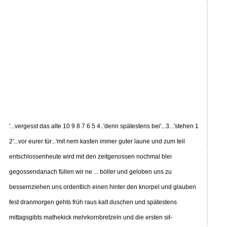
'...vergesst das alte 10 9 8 7 6 5 4..'denn spätestens bei'...3...'stehen 1
2'...vor eurer tür...'mit nem kasten immer guter laune und zum teil
entschlossenheute wird mit den zeitgenossen nochmal blei
gegossendanach füllen wir ne ... böller und geloben uns zu
bessernziehen uns ordentlich einen hinter den knorpel und glauben
fest dranmorgen gehts früh raus kalt duschen und spätestens
mittagsgibts mathekick mehrkornbretzeln und die ersten sit-