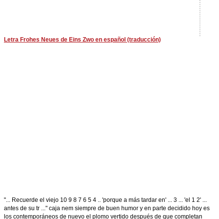
Letra Frohes Neues de Eins Zwo en español (traducción)
"... Recuerde el viejo 10 9 8 7 6 5 4 .. 'porque a más tardar en' ... 3 ... 'el 1 2' ...
antes de su tr ..." caja nem siempre de buen humor y en parte decidido hoy es
los contemporáneos de nuevo el plomo vertido después de que completan