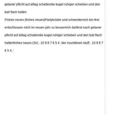
getaner pflicht auf alltag schaltendie kugel ruhiger schieben und den
ball flach halten
Frohes neues (frohes neues)Partybrüder und schwesternich bin fest
entschlossen mich im neuen jahr zu bessernich darferst nach getaner
pflicht auf alltag schaltendie kugel ruhiger schieben und den ball flach
haltenfrohes neues (3x)'...10 9 8 7 6 5 4..'der countdown läuft'...10 9 8 7
6 5 4..'