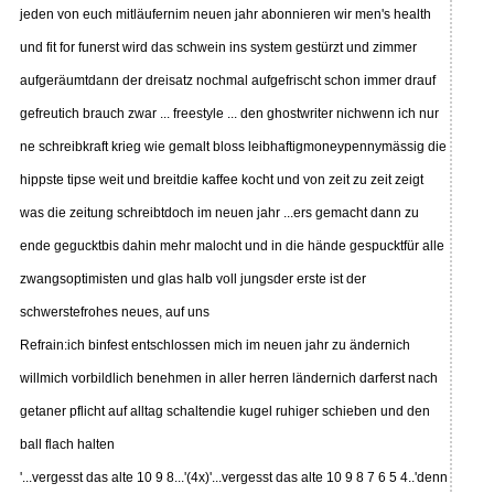
jeden von euch mitläufernim neuen jahr abonnieren wir men's health
und fit for funerst wird das schwein ins system gestürzt und zimmer
aufgeräumtdann der dreisatz nochmal aufgefrischt schon immer drauf
gefreutich brauch zwar ... freestyle ... den ghostwriter nichwenn ich nur
ne schreibkraft krieg wie gemalt bloss leibhaftigmoneypennymässig die
hippste tipse weit und breitdie kaffee kocht und von zeit zu zeit zeigt
was die zeitung schreibtdoch im neuen jahr ...ers gemacht dann zu
ende gegucktbis dahin mehr malocht und in die hände gespucktfür alle
zwangsoptimisten und glas halb voll jungsder erste ist der
schwerstefrohes neues, auf uns
Refrain:ich binfest entschlossen mich im neuen jahr zu ändernich
willmich vorbildlich benehmen in aller herren ländernich darferst nach
getaner pflicht auf alltag schaltendie kugel ruhiger schieben und den
ball flach halten
'...vergesst das alte 10 9 8...'(4x)'...vergesst das alte 10 9 8 7 6 5 4..'denn