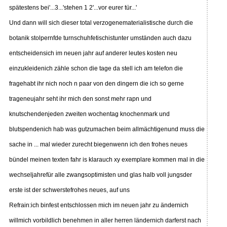
spätestens bei'...3...'stehen 1 2'...vor eurer tür...'
Und dann will sich dieser total verzogenematerialistische durch die
botanik stolpernfde turnschuhfetischistunter umständen auch dazu
entscheidensich im neuen jahr auf anderer leutes kosten neu
einzukleidenich zähle schon die tage da stell ich am telefon die
fragehabt ihr nich noch n paar von den dingern die ich so gerne
trageneujahr seht ihr mich den sonst mehr rapn und
knutschendenjeden zweiten wochentag knochenmark und
blutspendenich hab was gutzumachen beim allmächtigenund muss die
sache in ... mal wieder zurecht biegenwenn ich den frohes neues
bündel meinen texten fahr is klarauch xy exemplare kommen mal in die
wechseljahrefür alle zwangsoptimisten und glas halb voll jungsder
erste ist der schwerstefrohes neues, auf uns
Refrain:ich binfest entschlossen mich im neuen jahr zu ändernich
willmich vorbildlich benehmen in aller herren ländernich darferst nach