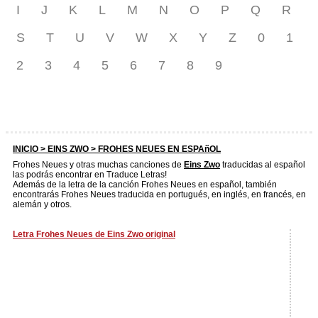
I
J
K
L
M
N
O
P
Q
R
S
T
U
V
W
X
Y
Z
0
1
2
3
4
5
6
7
8
9
INICIO >
EINS ZWO
> FROHES NEUES EN ESPAñOL
Frohes Neues y otras muchas canciones de
Eins Zwo
traducidas al español
las podrás encontrar en Traduce Letras!
Además de la letra de la canción Frohes Neues en español, también
encontrarás Frohes Neues traducida en portugués, en inglés, en francés, en
alemán y otros.
Letra Frohes Neues de Eins Zwo original