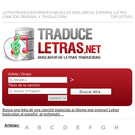
LETRA TRADUCIDA FROHES NEUES DE EINS ZWO AL ESPAÑOL (LETRA
CANCIÓN ORIGINAL Y TRADUCCIÓN)
TOP LETRAS
Artista / Grupo
>
Título de la canción
Busca una letra de una canción traducida al idioma que quieras! Letras
traducidas al español, al portugués,...
Artistas:
A
B
C
D
E
F
G
H