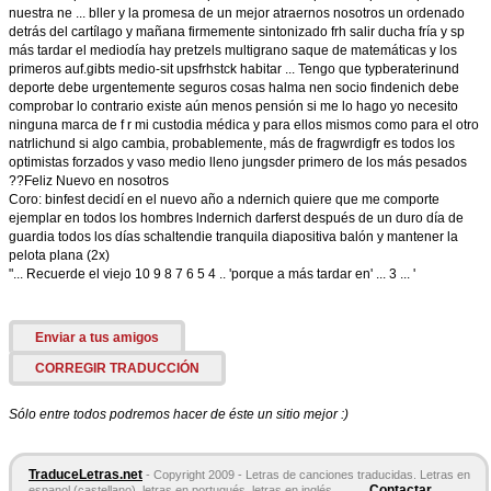
nuestra ne ... bller y la promesa de un mejor atraernos nosotros un ordenado
detrás del cartílago y mañana firmemente sintonizado frh salir ducha fría y sp
más tardar el mediodía hay pretzels multigrano saque de matemáticas y los
primeros auf.gibts medio-sit upsfrhstck habitar ... Tengo que typberaterinund
deporte debe urgentemente seguros cosas halma nen socio findenich debe
comprobar lo contrario existe aún menos pensión si me lo hago yo necesito
ninguna marca de f r mi custodia médica y para ellos mismos como para el otro
natrlichund si algo cambia, probablemente, más de fragwrdigfr es todos los
optimistas forzados y vaso medio lleno jungsder primero de los más pesados
??Feliz Nuevo en nosotros
Coro: binfest decidí en el nuevo año a ndernich quiere que me comporte
ejemplar en todos los hombres lndernich darferst después de un duro día de
guardia todos los días schaltendie tranquila diapositiva balón y mantener la
pelota plana (2x)
"... Recuerde el viejo 10 9 8 7 6 5 4 .. 'porque a más tardar en' ... 3 ... '
Enviar a tus amigos
CORREGIR TRADUCCIÓN
Sólo entre todos podremos hacer de éste un sitio mejor :)
TraduceLetras.net
- Copyright 2009 - Letras de canciones traducidas. Letras en
Contactar
espanol (castellano), letras en portugués, letras en inglés,...