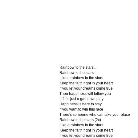
Rainbow to the stars...
Rainbow to the stars...
Like a rainbow to the stars
Keep the faith right in your heart
If you let your dreams come true
Then happiness will follow you
Life is just a game we play
Happiness is here to stay
If you want to win this race
There's someone who can take your place
Rainbow to the stars (2x)
Like a rainbow to the stars
Keep the faith right in your heart
If you let your dreams come true