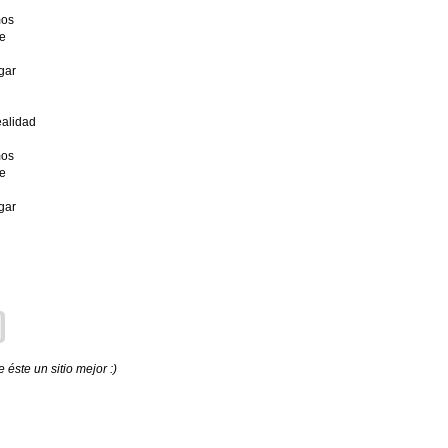
mos
e
gar
ealidad
mos
e
gar
éste un sitio mejor :)