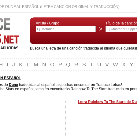
DE DUNE AL ESPAÑOL (LETRA CANCIÓN ORIGINAL Y TRADUCCIÓN)
Artista / Grupo
Título de la canció
>
Busca una letra de una canción traducida al idioma que quieras! L
H
I
J
K
L
M
N
O
P
Q
R
S
T
U
V
W
X
Y
EN ESPAñOL
es de
Dune
traducidas al español las podrás encontrar en Traduce Letras!
he Stars en español, también encontrarás Rainbow To The Stars traducida en portug
Letra Rainbow To The Stars de Du