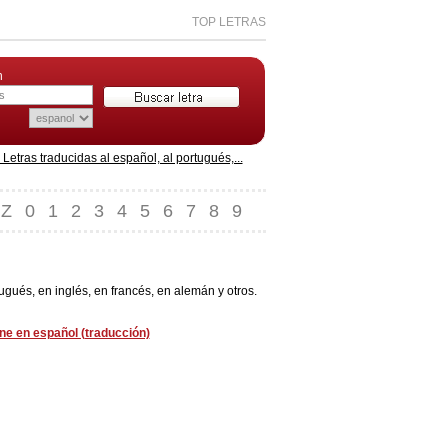
TOP LETRAS
n
etras traducidas al español, al portugués,...
Z
0
1
2
3
4
5
6
7
8
9
ués, en inglés, en francés, en alemán y otros.
ne en español (traducción)