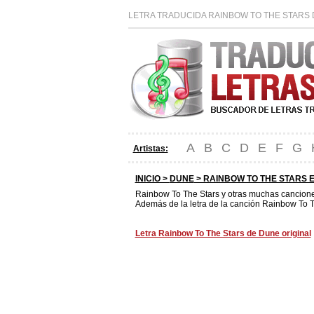
LETRA TRADUCIDA RAINBOW TO THE STARS 
A
B
C
D
E
F
G
Artistas:
INICIO >
DUNE
> RAINBOW TO THE STARS 
Rainbow To The Stars y otras muchas cancion
Además de la letra de la canción Rainbow To T
Letra Rainbow To The Stars de Dune original