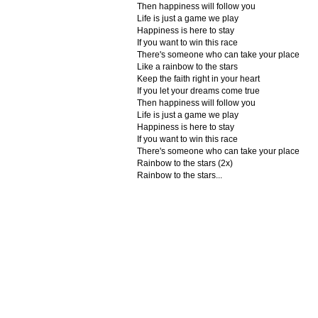
Then happiness will follow you
Life is just a game we play
Happiness is here to stay
If you want to win this race
There's someone who can take your place
Like a rainbow to the stars
Keep the faith right in your heart
If you let your dreams come true
Then happiness will follow you
Life is just a game we play
Happiness is here to stay
If you want to win this race
There's someone who can take your place
Rainbow to the stars (2x)
Rainbow to the stars...