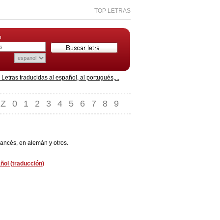
TOP LETRAS
n
etras traducidas al español, al portugués,...
Z
0
1
2
3
4
5
6
7
8
9
rancés, en alemán y otros.
ñol (traducción)