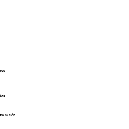
sión
sión
ra misión ...