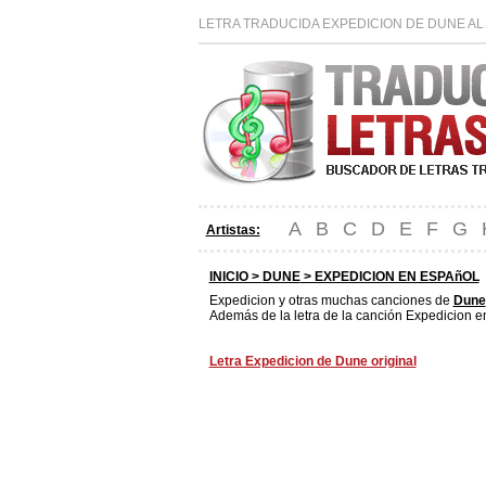
LETRA TRADUCIDA EXPEDICION DE DUNE AL
A
B
C
D
E
F
G
Artistas:
INICIO >
DUNE
> EXPEDICION EN ESPAñOL
Expedicion y otras muchas canciones de
Dune
Además de la letra de la canción Expedicion en
Letra Expedicion de Dune original