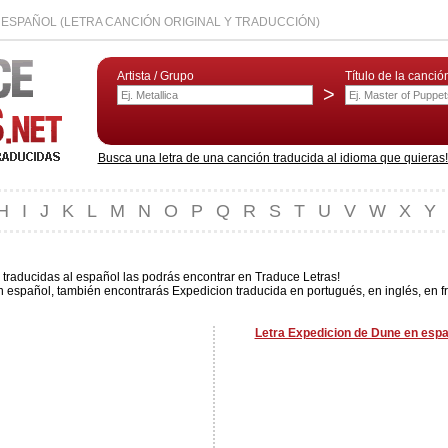
 ESPAÑOL (LETRA CANCIÓN ORIGINAL Y TRADUCCIÓN)
Artista / Grupo
Título de la canció
>
Busca una letra de una canción traducida al idioma que quieras! L
H
I
J
K
L
M
N
O
P
Q
R
S
T
U
V
W
X
Y
traducidas al español las podrás encontrar en Traduce Letras!
 español, también encontrarás Expedicion traducida en portugués, en inglés, en f
Letra Expedicion de Dune en espa