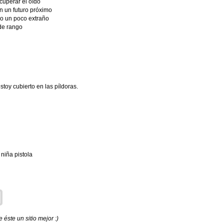
cuperar el oído
n un futuro próximo
do un poco extraño
 de rango
oy cubierto en las píldoras.
niña pistola
éste un sitio mejor :)