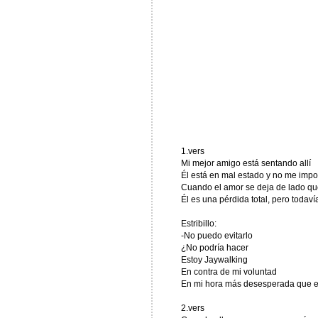
1.vers
Mi mejor amigo está sentando allí
Él está en mal estado y no me impo
Cuando el amor se deja de lado qu
Él es una pérdida total, pero todaví
Estribillo:
-No puedo evitarlo
¿No podría hacer
Estoy Jaywalking
En contra de mi voluntad
En mi hora más desesperada que est
2.vers