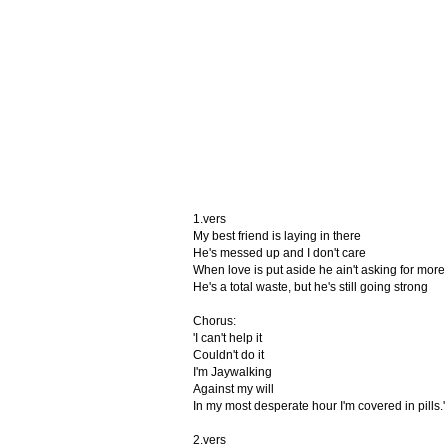
1.vers
My best friend is laying in there
He's messed up and I don't care
When love is put aside he ain't asking for more
He's a total waste, but he's still going strong
Chorus:
'I can't help it
Couldn't do it
I'm Jaywalking
Against my will
In my most desperate hour I'm covered in pills.'
2.vers