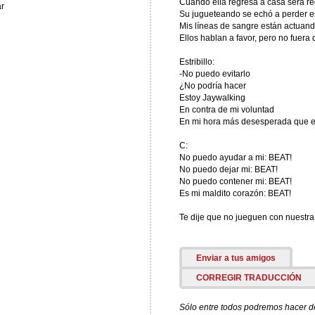
Cuando ella regresa a casa será re
r
Su jugueteando se echó a perder e
Mis líneas de sangre están actuan
Ellos hablan a favor, pero no fuera
Estribillo:
-No puedo evitarlo
¿No podría hacer
Estoy Jaywalking
En contra de mi voluntad
En mi hora más desesperada que est
C:
No puedo ayudar a mi: BEAT!
No puedo dejar mi: BEAT!
No puedo contener mi: BEAT!
Es mi maldito corazón: BEAT!
Te dije que no jueguen con nuestra 
Enviar a tus amigos
CORREGIR TRADUCCIÓN
Sólo entre todos podremos hacer de 