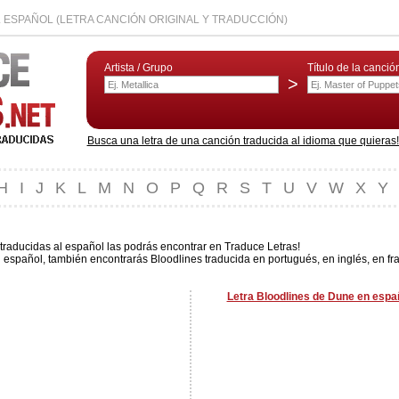
 ESPAÑOL (LETRA CANCIÓN ORIGINAL Y TRADUCCIÓN)
Artista / Grupo
Título de la canció
>
Busca una letra de una canción traducida al idioma que quieras! L
H
I
J
K
L
M
N
O
P
Q
R
S
T
U
V
W
X
Y
traducidas al español las podrás encontrar en Traduce Letras!
 español, también encontrarás Bloodlines traducida en portugués, en inglés, en fr
Letra Bloodlines de Dune en españ