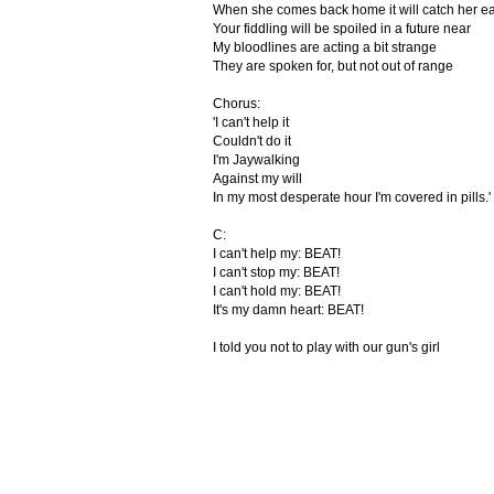
When she comes back home it will catch her ea
Your fiddling will be spoiled in a future near
My bloodlines are acting a bit strange
They are spoken for, but not out of range
Chorus:
'I can't help it
Couldn't do it
I'm Jaywalking
Against my will
In my most desperate hour I'm covered in pills.'
C:
I can't help my: BEAT!
I can't stop my: BEAT!
I can't hold my: BEAT!
It's my damn heart: BEAT!
I told you not to play with our gun's girl