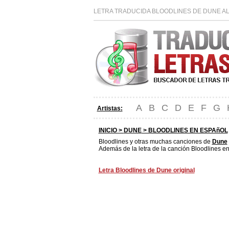
LETRA TRADUCIDA BLOODLINES DE DUNE AL
A
B
C
D
E
F
G
Artistas:
INICIO >
DUNE
> BLOODLINES EN ESPAñOL
Bloodlines y otras muchas canciones de
Dune
Además de la letra de la canción Bloodlines en
Letra Bloodlines de Dune original