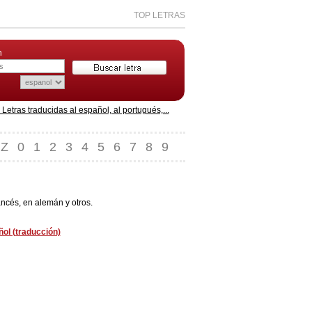
TOP LETRAS
n
etras traducidas al español, al portugués,...
Z
0
1
2
3
4
5
6
7
8
9
ancés, en alemán y otros.
ol (traducción)