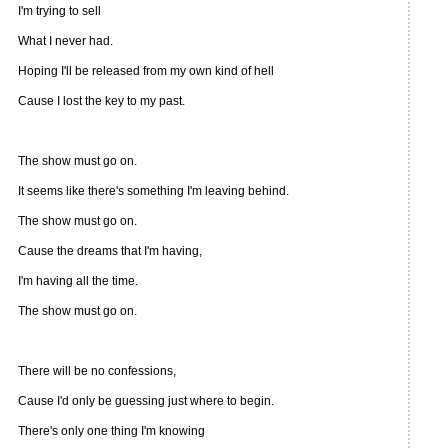
I'm trying to sell
What I never had.
Hoping I'll be released from my own kind of hell
Cause I lost the key to my past.
The show must go on.
It seems like there's something I'm leaving behind.
The show must go on.
Cause the dreams that I'm having,
I'm having all the time.
The show must go on.
There will be no confessions,
Cause I'd only be guessing just where to begin.
There's only one thing I'm knowing