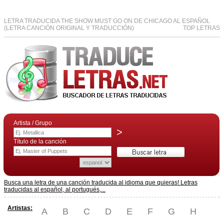
LETRA TRADUCIDA THE SHOW MUST GO ON DE CHICAGO AL ESPAÑOL
(LETRA CANCIÓN ORIGINAL Y TRADUCCIÓN)
TOP LETRAS
Artista / Grupo
>
Título de la canción
Busca una letra de una canción traducida al idioma que quieras! Letras
traducidas al español, al portugués,...
Artistas:
A
B
C
D
E
F
G
H