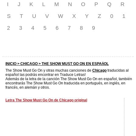
I
J
K
L
M
N
O
P
Q
R
S
T
U
V
W
X
Y
Z
0
1
2
3
4
5
6
7
8
9
INICIO >
CHICAGO
> THE SHOW MUST GO ON EN ESPAñOL
The Show Must Go On y otras muchas canciones de
Chicago
traducidas al
español las podrás encontrar en Traduce Letras!
Además de la letra de la canción The Show Must Go On en español, también
encontrarás The Show Must Go On traducida en portugués, en inglés, en
francés, en alemán y otros.
Letra The Show Must Go On de Chicago original