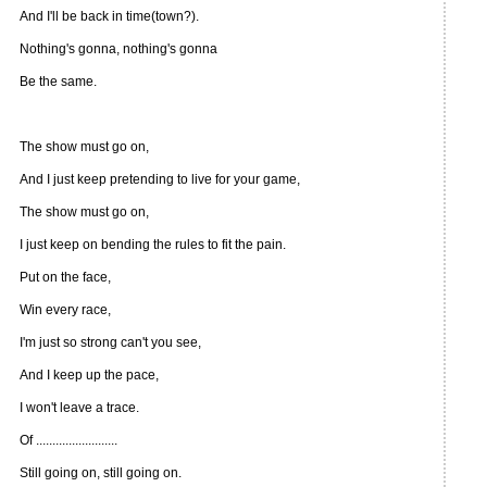
And I'll be back in time(town?).
Nothing's gonna, nothing's gonna
Be the same.
The show must go on,
And I just keep pretending to live for your game,
The show must go on,
I just keep on bending the rules to fit the pain.
Put on the face,
Win every race,
I'm just so strong can't you see,
And I keep up the pace,
I won't leave a trace.
Of .........................
Still going on, still going on.