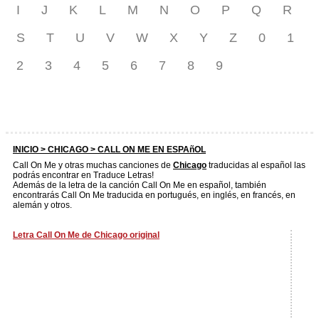
I
J
K
L
M
N
O
P
Q
R
S
T
U
V
W
X
Y
Z
0
1
2
3
4
5
6
7
8
9
INICIO >
CHICAGO
> CALL ON ME EN ESPAñOL
Call On Me y otras muchas canciones de
Chicago
traducidas al español las
podrás encontrar en Traduce Letras!
Además de la letra de la canción Call On Me en español, también
encontrarás Call On Me traducida en portugués, en inglés, en francés, en
alemán y otros.
Letra Call On Me de Chicago original