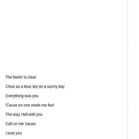
The feelin' is clear
Clear as a blue sky on a sunny day
Everything was you
'Cause no one made me feel
The way I felt with you
Call on me 'cause
I love you