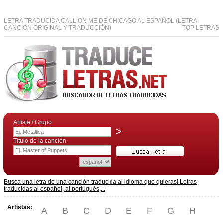
LETRA TRADUCIDA CALL ON ME DE CHICAGO AL ESPAÑOL (LETRA
CANCIÓN ORIGINAL Y TRADUCCIÓN)
TOP LETRAS
Artista / Grupo
>
Título de la canción
Busca una letra de una canción traducida al idioma que quieras! Letras
traducidas al español, al portugués,...
Artistas:
A
B
C
D
E
F
G
H