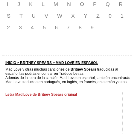
I
J
K
L
M
N
O
P
Q
R
S
T
U
V
W
X
Y
Z
0
1
2
3
4
5
6
7
8
9
INICIO >
BRITNEY SPEARS
> MAD LOVE EN ESPAñOL
Mad Love y otras muchas canciones de
Britney Spears
traducidas al
español las podrás encontrar en Traduce Letras!
Además de la letra de la canción Mad Love en español, también encontrarás
Mad Love traducida en portugués, en inglés, en francés, en alemán y otros.
Letra Mad Love de Britney Spears original