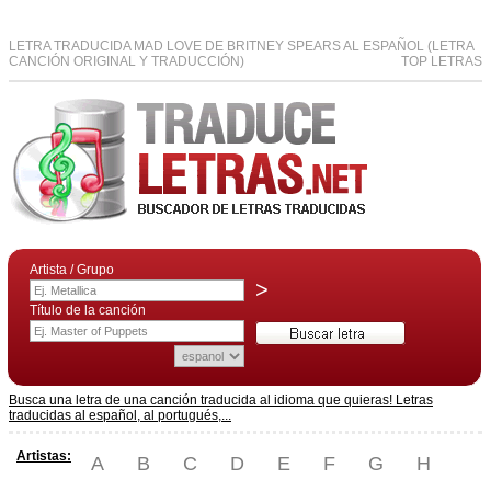
LETRA TRADUCIDA MAD LOVE DE BRITNEY SPEARS AL ESPAÑOL (LETRA
CANCIÓN ORIGINAL Y TRADUCCIÓN)
TOP LETRAS
Artista / Grupo
>
Título de la canción
Busca una letra de una canción traducida al idioma que quieras! Letras
traducidas al español, al portugués,...
Artistas:
A
B
C
D
E
F
G
H