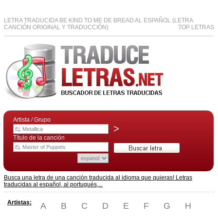
LETRA TRADUCIDA BE KIND TO ME DE BREAD AL ESPAÑOL (LETRA
CANCIÓN ORIGINAL Y TRADUCCIÓN)
TOP LETRAS
Artista / Grupo
>
Título de la canción
Busca una letra de una canción traducida al idioma que quieras! Letras
traducidas al español, al portugués,...
Artistas:
A
B
C
D
E
F
G
H