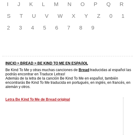
I
J
K
L
M
N
O
P
Q
R
S
T
U
V
W
X
Y
Z
0
1
2
3
4
5
6
7
8
9
INICIO >
BREAD
> BE KIND TO ME EN ESPAñOL
Be Kind To Me y otras muchas canciones de
Bread
traducidas al español las
podrás encontrar en Traduce Letras!
Además de la letra de la canción Be Kind To Me en español, también
encontrarás Be Kind To Me traducida en portugués, en inglés, en francés, en
alemán y otros.
Letra Be Kind To Me de Bread original