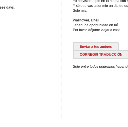
Yo he visto de pie en la niebla con
Y sé que vas a ser mío un día de es
hese days,
Sólo mía.
Wallflower, alhelí
Tener una oportunidad en mí.
Por favor, déjame viajar a casa.
Enviar a tus amigos
CORREGIR TRADUCCIÓN
Sólo entre todos podremos hacer de 