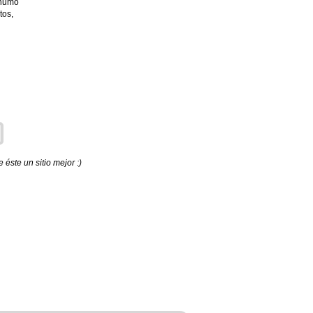
 humo
tos,
éste un sitio mejor :)