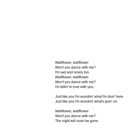
Wallflower, wallflower
Won't you dance with me?
I'm sad and lonely too.
Wallflower, wallflower
Won't you dance with me?
I'm fallin' in love with you.
Just like you I'm wondrin' what I'm doin' here.
Just like you I'm wondrin' what's goin' on.
Wallflower, wallflower
Won't you dance with me?
The night will soon be gone.