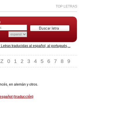
TOP LETRAS
n
etras traducidas al español, al portugués,...
Z
0
1
2
3
4
5
6
7
8
9
ncés, en alemán y otros.
español (traducción)