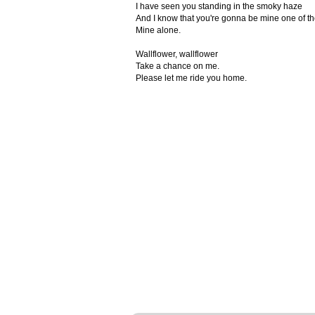
I have seen you standing in the smoky haze
And I know that you're gonna be mine one of t
Mine alone.
Wallflower, wallflower
Take a chance on me.
Please let me ride you home.