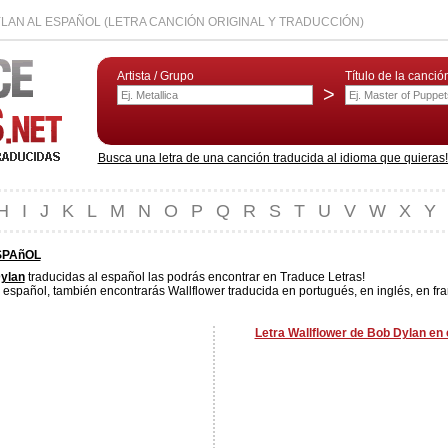
AN AL ESPAÑOL (LETRA CANCIÓN ORIGINAL Y TRADUCCIÓN)
Artista / Grupo
Título de la canció
>
Busca una letra de una canción traducida al idioma que quieras! L
H
I
J
K
L
M
N
O
P
Q
R
S
T
U
V
W
X
Y
SPAñOL
ylan
traducidas al español las podrás encontrar en Traduce Letras!
 español, también encontrarás Wallflower traducida en portugués, en inglés, en fra
Letra Wallflower de Bob Dylan en 