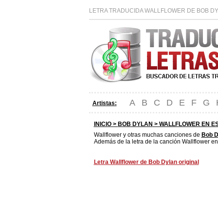
LETRA TRADUCIDA WALLFLOWER DE BOB DYL
A
B
C
D
E
F
G
Artistas:
INICIO >
BOB DYLAN
> WALLFLOWER EN E
Wallflower y otras muchas canciones de
Bob D
Además de la letra de la canción Wallflower en
Letra Wallflower de Bob Dylan original