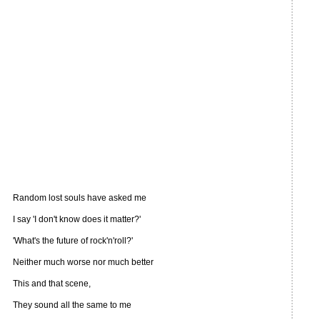
Random lost souls have asked me
I say 'I don't know does it matter?'
'What's the future of rock'n'roll?'
Neither much worse nor much better
This and that scene,
They sound all the same to me