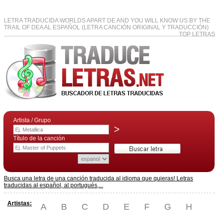
LETRA TRADUCIDA WORLDS APART DE AND YOU WILL KNOW US BY THE
TRAIL OF DEA AL ESPAÑOL (LETRA CANCIÓN ORIGINAL Y TRADUCCIÓN)
TOP LETRAS
Artista / Grupo
>
Título de la canción
Busca una letra de una canción traducida al idioma que quieras! Letras
traducidas al español, al portugués,...
Artistas:
A
B
C
D
E
F
G
H