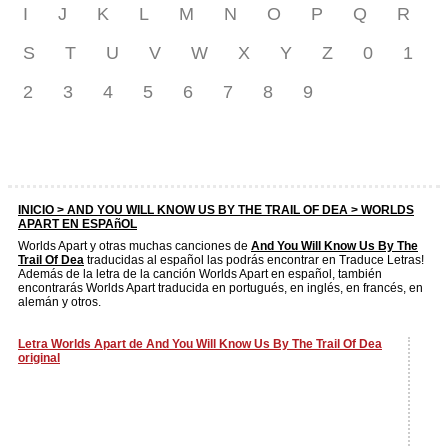
I
J
K
L
M
N
O
P
Q
R
S
T
U
V
W
X
Y
Z
0
1
2
3
4
5
6
7
8
9
INICIO >
AND YOU WILL KNOW US BY THE TRAIL OF DEA
> WORLDS
APART EN ESPAñOL
Worlds Apart y otras muchas canciones de
And You Will Know Us By The
Trail Of Dea
traducidas al español las podrás encontrar en Traduce Letras!
Además de la letra de la canción Worlds Apart en español, también
encontrarás Worlds Apart traducida en portugués, en inglés, en francés, en
alemán y otros.
Letra Worlds Apart de And You Will Know Us By The Trail Of Dea
original