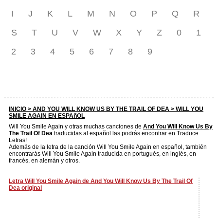
I
J
K
L
M
N
O
P
Q
R
S
T
U
V
W
X
Y
Z
0
1
2
3
4
5
6
7
8
9
INICIO >
AND YOU WILL KNOW US BY THE TRAIL OF DEA
> WILL YOU
SMILE AGAIN EN ESPAñOL
Will You Smile Again y otras muchas canciones de
And You Will Know Us By
The Trail Of Dea
traducidas al español las podrás encontrar en Traduce
Letras!
Además de la letra de la canción Will You Smile Again en español, también
encontrarás Will You Smile Again traducida en portugués, en inglés, en
francés, en alemán y otros.
Letra Will You Smile Again de And You Will Know Us By The Trail Of
Dea original