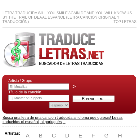
LETRA TRADUCIDA WILL YOU SMILE AGAIN DE AND YOU WILL KNOW US
BY THE TRAIL OF DEA AL ESPAÑOL (LETRA CANCIÓN ORIGINAL Y
TRADUCCIÓN)
TOP LETRAS
Artista / Grupo
>
Título de la canción
Busca una letra de una canción traducida al idioma que quieras! Letras
traducidas al español, al portugués,...
Artistas:
A
B
C
D
E
F
G
H