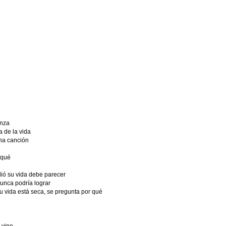
anza
a de la vida
na canción
 qué
ió su vida debe parecer
unca podría lograr
u vida está seca, se pregunta por qué