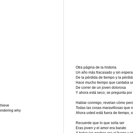
Otra página de la historia
Un año más fracasado y sin esper
De la pérdida de tiempo y la pérdid
Hace mucho tiempo que cantaba u
De correr de un joven dolorosa
Y ahora está seco, se pregunta por
Hablar conmigo, revelan cómo perd
chieve
Todas las cosas maravillosas que n
 wondering why
Ahora usted está fuera de tiempo, s
Recuerde que lo que solía ser
Eras joven y el amor era barato