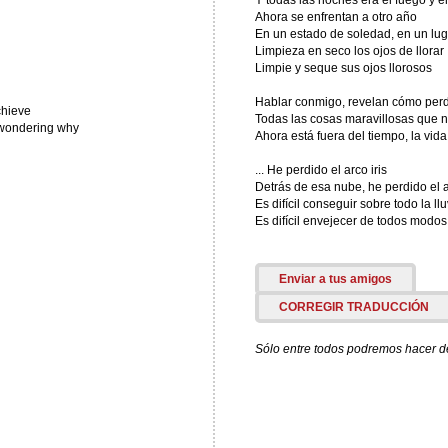
Y todas las noches era el fuego y el
Ahora se enfrentan a otro año
En un estado de soledad, en un lug
Limpieza en seco los ojos de llorar
Limpie y seque sus ojos llorosos
Hablar conmigo, revelan cómo perdi
chieve
Todas las cosas maravillosas que n
re wondering why
Ahora está fuera del tiempo, la vida
... He perdido el arco iris
Detrás de esa nube, he perdido el a
Es difícil conseguir sobre todo la llu
Es difícil envejecer de todos modos
Enviar a tus amigos
CORREGIR TRADUCCIÓN
Sólo entre todos podremos hacer de 