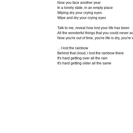
Now you face another year
In a lonely state, in an empty place
Wiping dry your crying eyes
Wipe and dry your crying eyes
Talk to me, reveal how lost your life has been
All the wonderful things that you could never a
Now you're out of time, you're life is dry, you'
... I lost the rainbow
Behind that cloud, i lost the rainbow there
It's hard getting over all the rain
It's hard getting older all the same