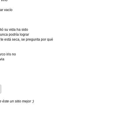
 vino
ar vacío
ó su vida ha sido
unca podría lograr
 te está seca, se pregunta por qué
rco iris no
via
éste un sitio mejor :)