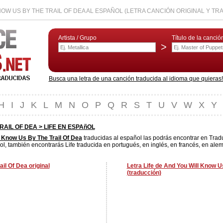
NOW US BY THE TRAIL OF DEA AL ESPAÑOL (LETRA CANCIÓN ORIGINAL Y TR
Artista / Grupo
Título de la canció
>
Busca una letra de una canción traducida al idioma que quieras! L
H
I
J
K
L
M
N
O
P
Q
R
S
T
U
V
W
X
Y
RAIL OF DEA
> LIFE EN ESPAñOL
 Know Us By The Trail Of Dea
traducidas al español las podrás encontrar en Trad
l, también encontrarás Life traducida en portugués, en inglés, en francés, en alem
il Of Dea original
Letra Life de And You Will Know U
(traducción)