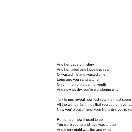
Another page of history
Another failed and hopeless year
Of wasted life and wasted time
Long ago you sang a tune
Of running from a painful youth
And now it's dry, you're wondering why
Talk to me, reveal how lost your life must seem
All the wonderful things that you could never a
Now you're out of time, your life is dry, you're
Remember how it used to be
You were young and love was cheap
And every night was fire and wine