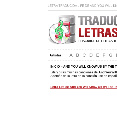
LETRA TRADUCIDA LIFE DE AND YOU WILL K
A
B
C
D
E
F
G
Artistas:
INICIO >
AND YOU WILL KNOW US BY THE T
Life y otras muchas canciones de
And You Will
Además de la letra de la canción Life en españo
Letra Life de And You Will Know Us By The Tra