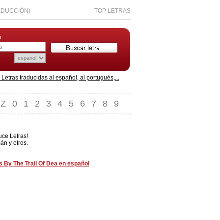
ADUCCIÓN)
TOP LETRAS
n
etras traducidas al español, al portugués,...
Z
0
1
2
3
4
5
6
7
8
9
uce Letras!
án y otros.
s By The Trail Of Dea en español