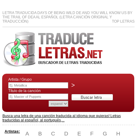
LETRA TRADUCIDA DAYS OF BEING WILD DE AND YOU WILL KNOW US BY
THE TRAIL OF DEA AL ESPAÑOL (LETRA CANCIÓN ORIGINAL Y
TRADUCCIÓN)
TOP LETRAS
Artista / Grupo
>
Título de la canción
Busca una letra de una canción traducida al idioma que quieras! Letras
traducidas al español, al portugués,...
Artistas:
A
B
C
D
E
F
G
H