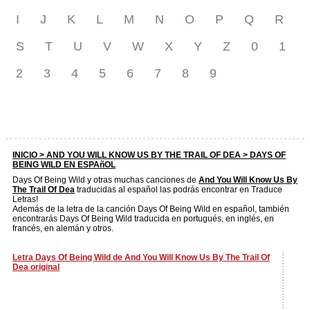
I
J
K
L
M
N
O
P
Q
R
S
T
U
V
W
X
Y
Z
0
1
2
3
4
5
6
7
8
9
INICIO >
AND YOU WILL KNOW US BY THE TRAIL OF DEA
> DAYS OF
BEING WILD EN ESPAñOL
Days Of Being Wild y otras muchas canciones de
And You Will Know Us By
The Trail Of Dea
traducidas al español las podrás encontrar en Traduce
Letras!
Además de la letra de la canción Days Of Being Wild en español, también
encontrarás Days Of Being Wild traducida en portugués, en inglés, en
francés, en alemán y otros.
Letra Days Of Being Wild de And You Will Know Us By The Trail Of
Dea original