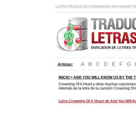
LETRA TRADUCIDA CROWNING OF A HEART DE
A
B
C
D
E
F
G
Artistas:
INICIO >
AND YOU WILL KNOW US BY THE T
Crowning Of A Heart y otras muchas cancione
Además de la letra de la canción Crowning Of A
Letra Crowning Of A Heart de And You Will Kn