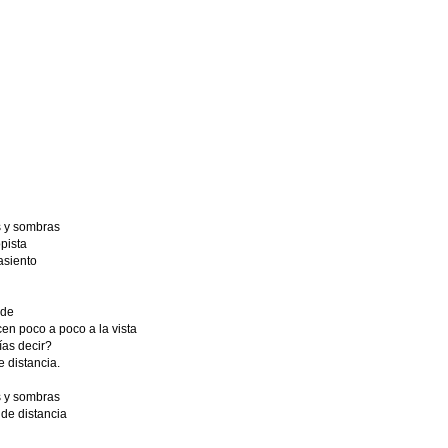
s y sombras
pista
asiento
 de
n poco a poco a la vista
ías decir?
 distancia.
s y sombras
 de distancia