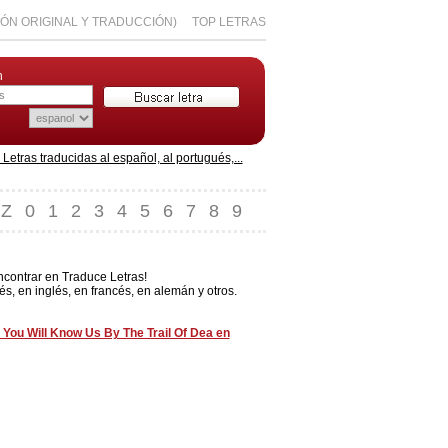
IÓN ORIGINAL Y TRADUCCIÓN)
TOP LETRAS
n
etras traducidas al español, al portugués,...
Z
0
1
2
3
4
5
6
7
8
9
ncontrar en Traduce Letras!
, en inglés, en francés, en alemán y otros.
 You Will Know Us By The Trail Of Dea en