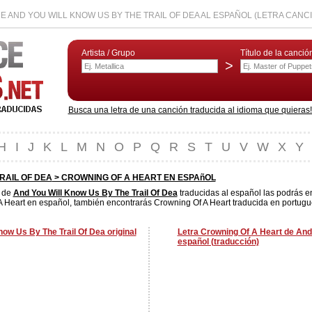
 AND YOU WILL KNOW US BY THE TRAIL OF DEA AL ESPAÑOL (LETRA CANC
Artista / Grupo
Título de la canció
>
Busca una letra de una canción traducida al idioma que quieras! L
H
I
J
K
L
M
N
O
P
Q
R
S
T
U
V
W
X
Y
RAIL OF DEA
> CROWNING OF A HEART EN ESPAñOL
s de
And You Will Know Us By The Trail Of Dea
traducidas al español las podrás e
 Heart en español, también encontrarás Crowning Of A Heart traducida en portugués
ow Us By The Trail Of Dea original
Letra Crowning Of A Heart de And
español (traducción)