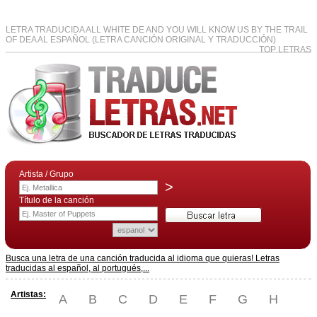
LETRA TRADUCIDA ALL WHITE DE AND YOU WILL KNOW US BY THE TRAIL
OF DEA AL ESPAÑOL (LETRA CANCIÓN ORIGINAL Y TRADUCCIÓN)
TOP LETRAS
Artista / Grupo
>
Título de la canción
Busca una letra de una canción traducida al idioma que quieras! Letras
traducidas al español, al portugués,...
Artistas:
A
B
C
D
E
F
G
H