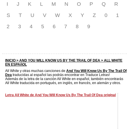
I
J
K
L
M
N
O
P
Q
R
S
T
U
V
W
X
Y
Z
0
1
2
3
4
5
6
7
8
9
INICIO >
AND YOU WILL KNOW US BY THE TRAIL OF DEA
> ALL WHITE
EN ESPAñOL
All White y otras muchas canciones de
And You Will Know Us By The Trail Of
Dea
traducidas al español las podrás encontrar en Traduce Letras!
Además de la letra de la canción All White en español, también encontrarás
All White traducida en portugués, en inglés, en francés, en alemán y otros.
Letra All White de And You Will Know Us By The Trail Of Dea original