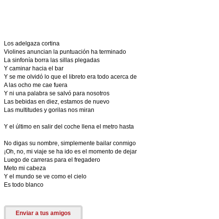
Los adelgaza cortina
Violines anuncian la puntuación ha terminado
La sinfonía borra las sillas plegadas
Y caminar hacia el bar
Y se me olvidó lo que el libreto era todo acerca de
A las ocho me cae fuera
Y ni una palabra se salvó para nosotros
Las bebidas en diez, estamos de nuevo
Las multitudes y gorilas nos miran
Y el último en salir del coche llena el metro hasta
No digas su nombre, simplemente bailar conmigo
¡Oh, no, mi viaje se ha ido es el momento de dejar
Luego de carreras para el fregadero
Meto mi cabeza
Y el mundo se ve como el cielo
Es todo blanco
Enviar a tus amigos