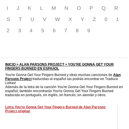
I
J
K
L
M
N
O
P
Q
R
S
T
U
V
W
X
Y
Z
0
1
2
3
4
5
6
7
8
9
INICIO >
ALAN PARSONS PROJECT
> YOU'RE GONNA GET YOUR
FINGERS BURNED EN ESPAñOL
You're Gonna Get Your Fingers Burned y otras muchas canciones de
Alan
Parsons Project
traducidas al español las podrás encontrar en Traduce
Letras!
Además de la letra de la canción You're Gonna Get Your Fingers Burned en
español, también encontrarás You're Gonna Get Your Fingers Burned
traducida en portugués, en inglés, en francés, en alemán y otros.
Letra You're Gonna Get Your Fingers Burned de Alan Parsons
Project original