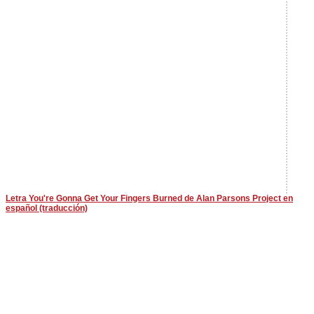
Letra You're Gonna Get Your Fingers Burned de Alan Parsons Project en
español (traducción)