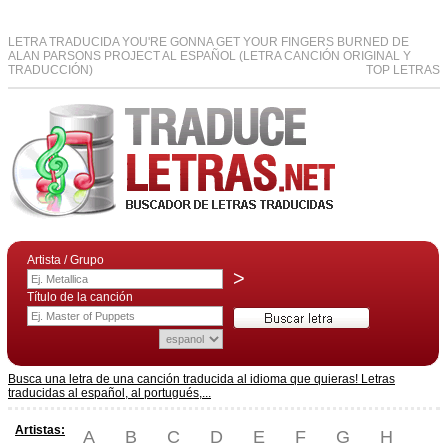
LETRA TRADUCIDA YOU'RE GONNA GET YOUR FINGERS BURNED DE
ALAN PARSONS PROJECT AL ESPAÑOL (LETRA CANCIÓN ORIGINAL Y
TRADUCCIÓN)
TOP LETRAS
Artista / Grupo
>
Título de la canción
Busca una letra de una canción traducida al idioma que quieras! Letras
traducidas al español, al portugués,...
Artistas:
A
B
C
D
E
F
G
H