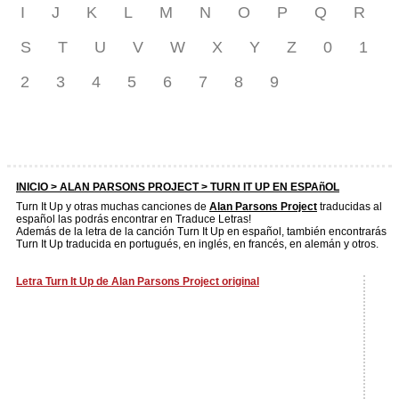
I
J
K
L
M
N
O
P
Q
R
S
T
U
V
W
X
Y
Z
0
1
2
3
4
5
6
7
8
9
INICIO >
ALAN PARSONS PROJECT
> TURN IT UP EN ESPAñOL
Turn It Up y otras muchas canciones de
Alan Parsons Project
traducidas al
español las podrás encontrar en Traduce Letras!
Además de la letra de la canción Turn It Up en español, también encontrarás
Turn It Up traducida en portugués, en inglés, en francés, en alemán y otros.
Letra Turn It Up de Alan Parsons Project original