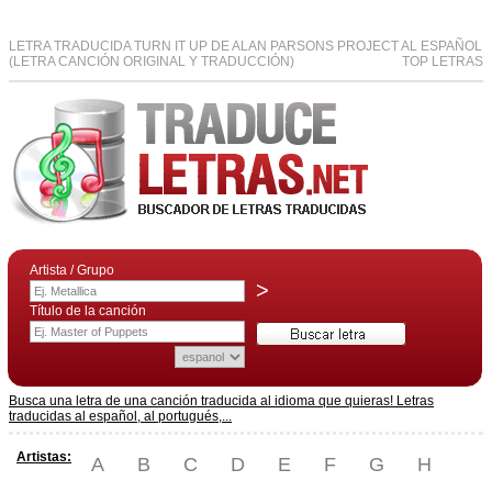
LETRA TRADUCIDA TURN IT UP DE ALAN PARSONS PROJECT AL ESPAÑOL
(LETRA CANCIÓN ORIGINAL Y TRADUCCIÓN)
TOP LETRAS
Artista / Grupo
>
Título de la canción
Busca una letra de una canción traducida al idioma que quieras! Letras
traducidas al español, al portugués,...
Artistas:
A
B
C
D
E
F
G
H