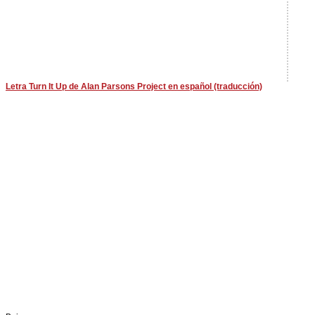
Letra Turn It Up de Alan Parsons Project en español (traducción)