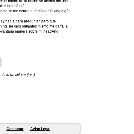
hen el miedo de la noche se acerca meThere
ltar la confusión
se no se me ocurre qué más doTaking algún
y nadie para preguntar, pero que
rningThe ojos brillantes mismo me daría la
levantaría manera sobre mi headAnd
éste un sitio mejor :)
Contactar
Aviso Legal