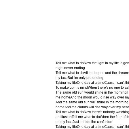
Tell me what to doNow the light in my life is go
night never ending
Tell me what to doAll the hopes and the dream
my faceBut I'm only pretending
Taking my lifeOne day at a timeCause I can't t
To make up my mindWhen there's no one to as
The same old sun would shine in the morning
me homeAnd the moon would rise way over my 
And the same old sun will shine in the mornin
homeAnd the clouds will rise way over my headI
Tell me what to doNow there's nobody watching o
an illusionTell me what to doWhen the fear of 
on my faceJust to hide the confusion
Taking my lifeOne day at a timeCause I can't t