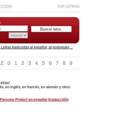
CCIÓN)
TOP LETRAS
n
etras traducidas al español, al portugués,...
Z
0
1
2
3
4
5
6
7
8
9
etras!
 en inglés, en francés, en alemán y otros.
Parsons Project en español (traducción)