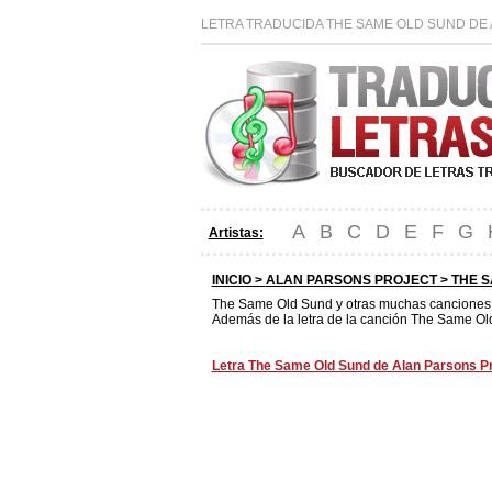
LETRA TRADUCIDA THE SAME OLD SUND DE 
A
B
C
D
E
F
G
Artistas:
INICIO >
ALAN PARSONS PROJECT
> THE 
The Same Old Sund y otras muchas cancione
Además de la letra de la canción The Same Old
Letra The Same Old Sund de Alan Parsons Pro