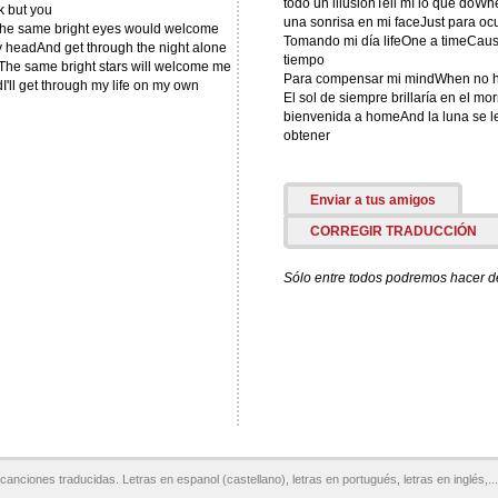
todo un illusionTell mí lo que doW
k but you
una sonrisa en mi faceJust para ocu
The same bright eyes would welcome
Tomando mi día lifeOne a timeCau
headAnd get through the night alone
tiempo
gThe same bright stars will welcome me
Para compensar mi mindWhen no ha
'll get through my life on my own
El sol de siempre brillaría en el mo
bienvenida a homeAnd la luna se 
obtener
Enviar a tus amigos
CORREGIR TRADUCCIÓN
Sólo entre todos podremos hacer de 
canciones traducidas. Letras en espanol (castellano), letras en portugués, letras en inglés,...