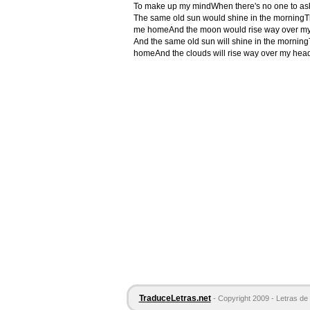
To make up my mindWhen there's no one to as
The same old sun would shine in the morning
me homeAnd the moon would rise way over my 
And the same old sun will shine in the mornin
homeAnd the clouds will rise way over my headI
TraduceLetras.net
- Copyright 2009 - Letras de 