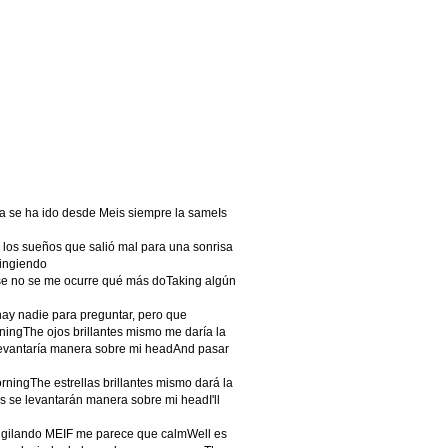
a se ha ido desde Meis siempre la sameIs
 los sueños que salió mal para una sonrisa
fingiendo
se no se me ocurre qué más doTaking algún
y nadie para preguntar, pero que
rningThe ojos brillantes mismo me daría la
evantaría manera sobre mi headAnd pasar
orningThe estrellas brillantes mismo dará la
 se levantarán manera sobre mi headI'll
igilando MEIF me parece que calmWell es