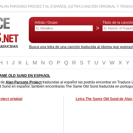
ALAN PARSONS PROJECT AL ESPAÑOL (LETRA CANCIÓN ORIGINAL Y TRADU
Artista / Grupo
Título de la canció
>
Busca una letra de una canción traducida al idioma que quieras! L
H
I
J
K
L
M
N
O
P
Q
R
S
T
U
V
W
X
Y
SAME OLD SUND EN ESPAñOL
s de
Alan Parsons Project
traducidas al español las podrás encontrar en Traduce L
 Sund en español, también encontrarás The Same Old Sund traducida en portugués,
ject original
Letra The Same Old Sund de Alan 