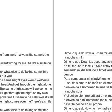
Dime lo que doNow la luz en mi vid
ne from meIs it always the sameIs the
la noche sin fin
Dime lo que Doall las esperanzas y
s went wrong for meThere's a smile on
en mi meThere faceBut Sólo estoy 
Tomando mi día lifeOne a timeCau
hink what else to doTaking some time
tiempo
k but you
Para compensar mi mindWhen no ha
The same bright eyes would welcome
El sol de siempre brillaría en el mo
headAnd get through the night alone
bienvenida a homeAnd la luna se l
gThe same bright stars will welcome me
la noche sola
'll get through the night on my own
Y el sol de siempre brillará en el m
ver meIf I seem to be calmWell it's all
bienvenida a mi homeAnd las nubes
the night comes over meThere's a smile
pasar la noche en mi propio
Dime lo que doNow no hay nadie v
hink what else to doTaking some time