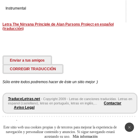
Instrumental
Letra The Nirvana Principle de Alan Parsons Project en español
(traducción)
Enviar a tus amigos
CORREGIR TRADUCCIÓN
Sólo entre todos podremos hacer de éste un sitio mejor :)
TraduceLetras.net
- Copyright 2009 - Letras de canciones traducidas. Letras en
Contactar
espanol (castellano), letras en portugués, letras en inglés,...
Aviso Legal
Páginas Amigas:
Letras en español
Letras de Canciones
Acordes y
×
Tablaturas
Este sitio web usa cookies propias y de terceros para mejorar la experiencia de
navegación y personalizar contenido y anuncios. Si sigue navegando estará
aceptando su uso.
Más información