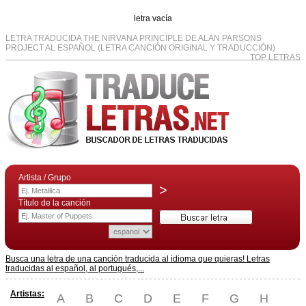
letra vacía
LETRA TRADUCIDA THE NIRVANA PRINCIPLE DE ALAN PARSONS
PROJECT AL ESPAÑOL (LETRA CANCIÓN ORIGINAL Y TRADUCCIÓN)
TOP LETRAS
Artista / Grupo
>
Título de la canción
Busca una letra de una canción traducida al idioma que quieras! Letras
traducidas al español, al portugués,...
Artistas:
A
B
C
D
E
F
G
H