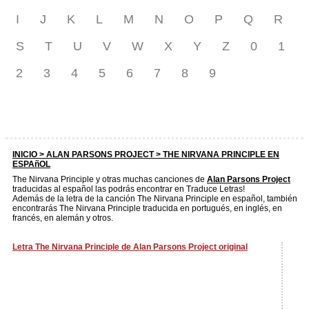
I
J
K
L
M
N
O
P
Q
R
S
T
U
V
W
X
Y
Z
0
1
2
3
4
5
6
7
8
9
INICIO >
ALAN PARSONS PROJECT
> THE NIRVANA PRINCIPLE EN
ESPAñOL
The Nirvana Principle y otras muchas canciones de
Alan Parsons Project
traducidas al español las podrás encontrar en Traduce Letras!
Además de la letra de la canción The Nirvana Principle en español, también
encontrarás The Nirvana Principle traducida en portugués, en inglés, en
francés, en alemán y otros.
Letra The Nirvana Principle de Alan Parsons Project original