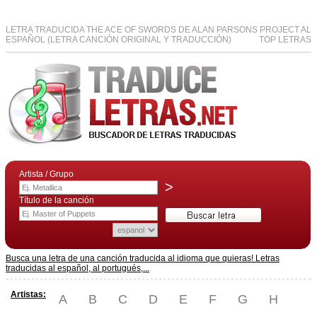
LETRA TRADUCIDA THE ACE OF SWORDS DE ALAN PARSONS PROJECT AL
ESPAÑOL (LETRA CANCIÓN ORIGINAL Y TRADUCCIÓN)
TOP LETRAS
Artista / Grupo
>
Título de la canción
Busca una letra de una canción traducida al idioma que quieras! Letras
traducidas al español, al portugués,...
Artistas:
A
B
C
D
E
F
G
H