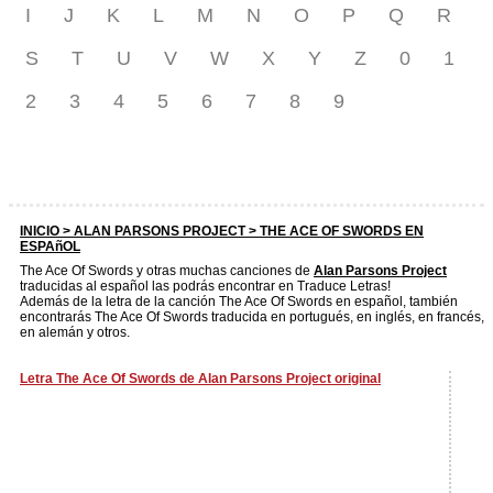
I
J
K
L
M
N
O
P
Q
R
S
T
U
V
W
X
Y
Z
0
1
2
3
4
5
6
7
8
9
INICIO >
ALAN PARSONS PROJECT
> THE ACE OF SWORDS EN
ESPAñOL
The Ace Of Swords y otras muchas canciones de
Alan Parsons Project
traducidas al español las podrás encontrar en Traduce Letras!
Además de la letra de la canción The Ace Of Swords en español, también
encontrarás The Ace Of Swords traducida en portugués, en inglés, en francés,
en alemán y otros.
Letra The Ace Of Swords de Alan Parsons Project original