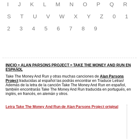
I
J
K
L
M
N
O
P
Q
R
S
T
U
V
W
X
Y
Z
0
1
2
3
4
5
6
7
8
9
INICIO >
ALAN PARSONS PROJECT
> TAKE THE MONEY AND RUN EN
ESPAñOL
Take The Money And Run y otras muchas canciones de
Alan Parsons
Project
traducidas al español las podrás encontrar en Traduce Letras!
Además de la letra de la canción Take The Money And Run en español,
también encontrarás Take The Money And Run traducida en portugués, en
inglés, en francés, en alemán y otros.
Letra Take The Money And Run de Alan Parsons Project original