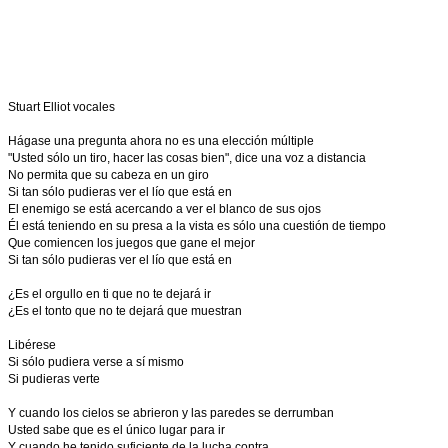
Stuart Elliot vocales
Hágase una pregunta ahora no es una elección múltiple
"Usted sólo un tiro, hacer las cosas bien", dice una voz a distancia
No permita que su cabeza en un giro
Si tan sólo pudieras ver el lío que está en
El enemigo se está acercando a ver el blanco de sus ojos
Él está teniendo en su presa a la vista es sólo una cuestión de tiempo
Que comiencen los juegos que gane el mejor
Si tan sólo pudieras ver el lío que está en
¿Es el orgullo en ti que no te dejará ir
¿Es el tonto que no te dejará que muestran
Libérese
Si sólo pudiera verse a sí mismo
Si pudieras verte
Y cuando los cielos se abrieron y las paredes se derrumban
Usted sabe que es el único lugar para ir
Y cuando he tenido suficiente de la lucha contra