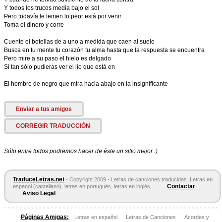
Y todos los trucos media bajo el sol
Pero todavía le temen lo peor está por venir
Toma el dinero y corre
Cuente el botellas de a uno a medida que caen al suelo
Busca en tu mente tu corazón tu alma hasta que la respuesta se encuentra
Pero mire a su paso el hielo es delgado
Si tan sólo pudieras ver el lío que está en
El hombre de negro que mira hacia abajo en la insignificante
Enviar a tus amigos
CORREGIR TRADUCCIÓN
Sólo entre todos podremos hacer de éste un sitio mejor :)
TraduceLetras.net
- Copyright 2009 - Letras de canciones traducidas. Letras en
Contactar
espanol (castellano), letras en portugués, letras en inglés,...
Aviso Legal
Páginas Amigas:
Letras en español
Letras de Canciones
Acordes y