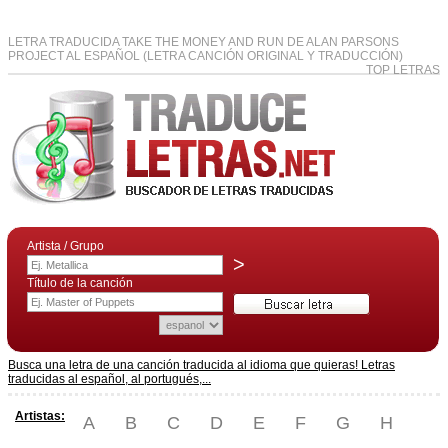
LETRA TRADUCIDA TAKE THE MONEY AND RUN DE ALAN PARSONS
PROJECT AL ESPAÑOL (LETRA CANCIÓN ORIGINAL Y TRADUCCIÓN)
TOP LETRAS
Artista / Grupo
>
Título de la canción
Busca una letra de una canción traducida al idioma que quieras! Letras
traducidas al español, al portugués,...
Artistas:
A
B
C
D
E
F
G
H