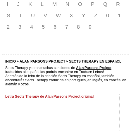
I
J
K
L
M
N
O
P
Q
R
S
T
U
V
W
X
Y
Z
0
1
2
3
4
5
6
7
8
9
INICIO >
ALAN PARSONS PROJECT
> SECTS THERAPY EN ESPAñOL
Sects Therapy y otras muchas canciones de
Alan Parsons Project
traducidas al español las podrás encontrar en Traduce Letras!
Además de la letra de la canción Sects Therapy en español, también
encontrarás Sects Therapy traducida en portugués, en inglés, en francés, en
alemán y otros.
Letra Sects Therapy de Alan Parsons Project original