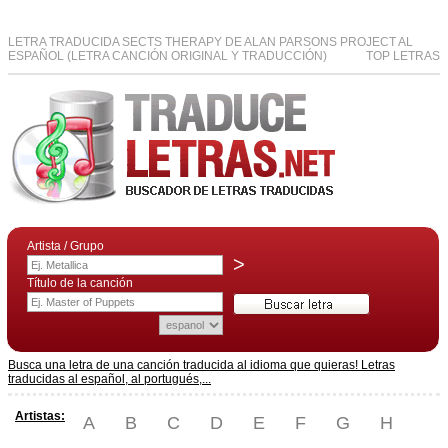
LETRA TRADUCIDA SECTS THERAPY DE ALAN PARSONS PROJECT AL
ESPAÑOL (LETRA CANCIÓN ORIGINAL Y TRADUCCIÓN)
TOP LETRAS
Artista / Grupo
>
Título de la canción
Busca una letra de una canción traducida al idioma que quieras! Letras
traducidas al español, al portugués,...
Artistas:
A
B
C
D
E
F
G
H