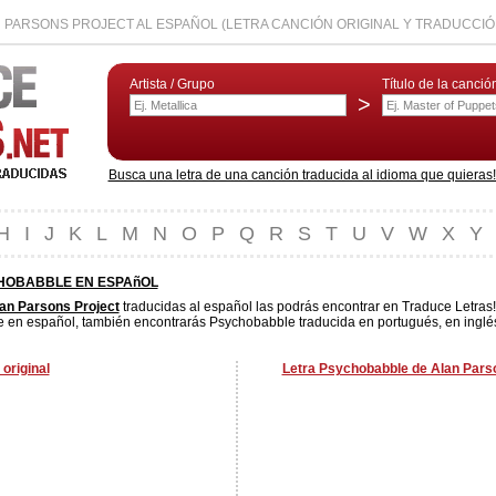
 PARSONS PROJECT AL ESPAÑOL (LETRA CANCIÓN ORIGINAL Y TRADUCCIÓ
Artista / Grupo
Título de la canció
>
Busca una letra de una canción traducida al idioma que quieras! L
H
I
J
K
L
M
N
O
P
Q
R
S
T
U
V
W
X
Y
HOBABBLE EN ESPAñOL
an Parsons Project
traducidas al español las podrás encontrar en Traduce Letras!
 en español, también encontrarás Psychobabble traducida en portugués, en inglés,
original
Letra Psychobabble de Alan Parso