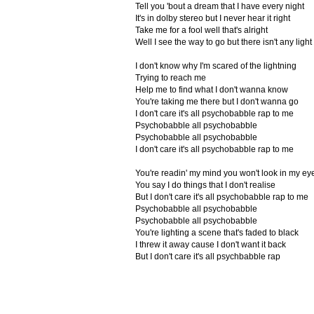
Tell you 'bout a dream that I have every night
It's in dolby stereo but I never hear it right
Take me for a fool well that's alright
Well I see the way to go but there isn't any light
I don't know why I'm scared of the lightning
Trying to reach me
Help me to find what I don't wanna know
You're taking me there but I don't wanna go
I don't care it's all psychobabble rap to me
Psychobabble all psychobabble
Psychobabble all psychobabble
I don't care it's all psychobabble rap to me
You're readin' my mind you won't look in my ey
You say I do things that I don't realise
But I don't care it's all psychobabble rap to me
Psychobabble all psychobabble
Psychobabble all psychobabble
You're lighting a scene that's faded to black
I threw it away cause I don't want it back
But I don't care it's all psychbabble rap