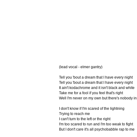
(lead vocal - elmer gantry)
Tell you 'bout a dream that I have every night
Tell you 'bout a dream that I have every night
It ain't kodachrome and it isn't black and white
Take me for a fool if you feel that's right
Well I'm never on my own but there's nobody in
I don't know if I'm scared of the lightning
Trying to reach me
I can't turn to the left or the right
I'm too scared to run and I'm too weak to fight
But I don't care it's all psychobabble rap to me