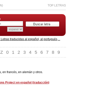
N)
TOP LETRAS
n
etras traducidas al español, al portugués,...
Z
0
1
2
3
4
5
6
7
8
9
 en francés, en alemán y otros.
ns Project en español (traducción)