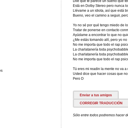
Dile que te parece un sueño que te
Está en Dolby Stereo pero nunca l
Llévame a un idiota, así que está b
Bueno, veo el camino a seguir, per
Yo no sé por qué tengo miedo de l
Tratar de ponerse en contacto con
Ayúdame a encontrar lo que no qui
¿Me estás tomando allí, pero yo no 
No me importa que todo el rap psic
La charlatanería toda psychobabbl
La charlatanería toda psychobabbl
No me importa que todo el rap psic
Tú eres mi readin la mente no va a 
es
Usted dice que hacer cosas que no
Pero D
Enviar a tus amigos
CORREGIR TRADUCCIÓN
Sólo entre todos podremos hacer de 