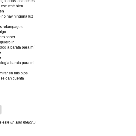
ngo todas las noches
o escuché bien
ien
o no hay ninguna luz
os relámpagos
migo
ero saber
quiero ir
ología barata para mí
e
e
ología barata para mí
mirar en mis ojos
 se dan cuenta
éste un sitio mejor :)