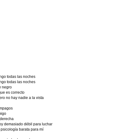
ngo todas las noches
ngo todas las noches
y negro
que es correcto
ro no hay nadie a la vista
lámpagos
migo
 derecha
oy demasiado débil para luchar
 psicología barata para mí