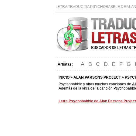
LETRA TRADUCIDA PSYCHOBABBLE DE ALAN
A
B
C
D
E
F
G
Artistas:
INICIO >
ALAN PARSONS PROJECT
> PSYC
Psychobabble y otras muchas canciones de
Al
Además de la letra de la canción Psychobabble
Letra Psychobabble de Alan Parsons Project 